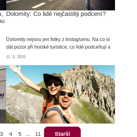
n,
Dolomity: Co lidé nejčastěji podcení?
ou
Dolomity nejsou jen fotky z Instagramu. Na co si
dát pozor při horské turistice, co lidé podceňují a
jaké cestovní pojištění se hodí do hor?
11. 6. 2026
3
4
5
11
Starší