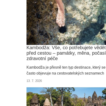
Kambodža: Vše, co potřebujete vědět
před cestou – památky, měna, počasí
zdravotní péče
Kambodža je přesně ten typ destinace, který se
často objevuje na cestovatelských seznamech
přání. Jenže zatímco fotografie majestátního
13. 7. 2026
Angkor Watu nebo plovoucích vesnic obdivuje
rádi, při představě organizace cesty na druhý
konec světa už mnozí začínáme váhat. Od teď l
ale veškerou administrativu a plánování přenec