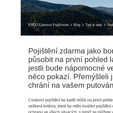
ERGO Cestovní Pojišťovna
Blog
Tipy & rady
Rad
Pojištění zdarma jako b
působit na první pohled 
jestli bude nápomocné ve
něco pokazí. Přemýšleli 
chrání na vašem putován
Cestovní pojištění ke kartě může na první pohl
veškerá kritéria, které by mělo kvalitní pojištěn
ochranu ve všech situacích, s nimiž se můžete 