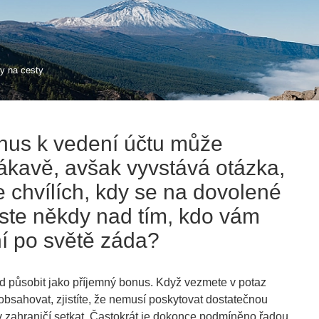
y na cesty
onus k vedení účtu může
lákavě, avšak vyvstává otázka,
 chvílích, kdy se na dovolené
jste někdy nad tím, kdo vám
í po světě záda?
ed působit jako příjemný bonus. Když vezmete v potaz
í obsahovat, zjistíte, že nemusí poskytovat dostatečnou
v zahraničí setkat. Častokrát je dokonce podmíněno řadou