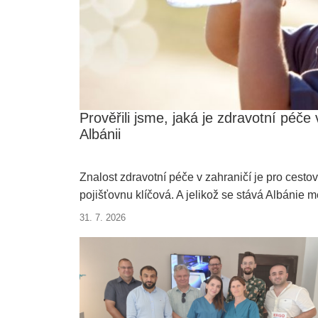
Prověřili jsme, jaká je zdravotní péče 
Albánii
Znalost zdravotní péče v zahraničí je pro cestov
pojišťovnu klíčová. A jelikož se stává Albánie m
turisty čím dál populárnější, vydali jsme se zjistit
31. 7. 2026
jak fungují místní nemocnice, kliniky a jaká je z
dostupnost lékařské pomoci pro české turisty.