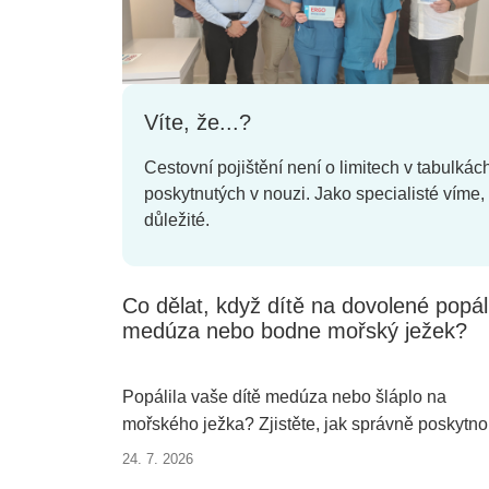
Víte, že...?
Cestovní pojištění není o limitech v tabulkác
poskytnutých v nouzi. Jako specialisté víme,
důležité.
Co dělat, když dítě na dovolené popál
medúza nebo bodne mořský ježek?
Popálila vaše dítě medúza nebo šláplo na
mořského ježka? Zjistěte, jak správně poskytno
první pomoc, kdy vyhledat lékaře a jak vám na
24. 7. 2026
dovolené pomůže cestovní pojištění.