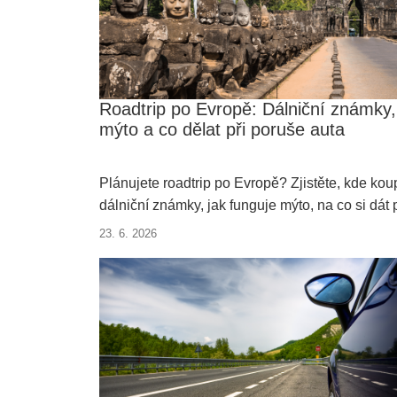
ostatním a jen si užít dobrodružství.
Roadtrip po Evropě: Dálniční známky,
mýto a co dělat při poruše auta
Plánujete roadtrip po Evropě? Zjistěte, kde koup
dálniční známky, jak funguje mýto, na co si dát p
nákupu pozor a co dělat při poruše auta v
23. 6. 2026
zahraničí.