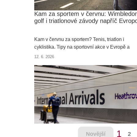
Kam za sportem v červnu: Wimbledo
golf i triatlonové závody napříč Evrop
Kam v červnu za sportem? Tenis, triatlon i
cyklistika. Tipy na sportovní akce v Evropě a
praktické rady na cesty.
12. 6. 2026
1
Novější
2