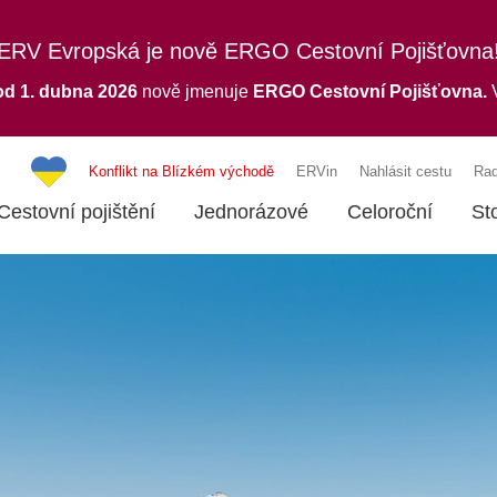
ERV Evropská je nově ERGO Cestovní Pojišťovna
od 1. dubna 2026
nově jmenuje
ERGO
Cestovní Pojišťovna.
V
Konflikt na Blízkém východě
ERVin
Nahlásit cestu
Rad
Cestovní pojištění
Jednorázové
Celoroční
St