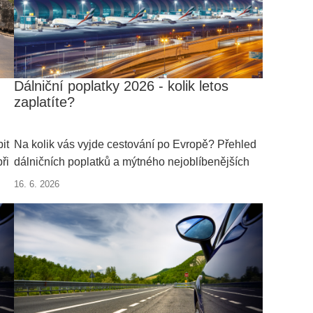
Dálniční poplatky 2026 - kolik letos
zaplatíte?
it
Na kolik vás vyjde cestování po Evropě? Přehled
ři
dálničních poplatků a mýtného nejoblíbenějších
zemí Evropy, se základní informací o způsobu
16. 6. 2026
platby za použití dálnic, silnic, při průjezdu tunely
a na trajektech.