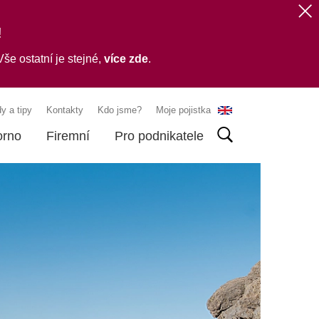
!
še ostatní je stejné,
více zde
.
y a tipy
Kontakty
Kdo jsme?
Moje pojistka
orno
Firemní
Pro podnikatele