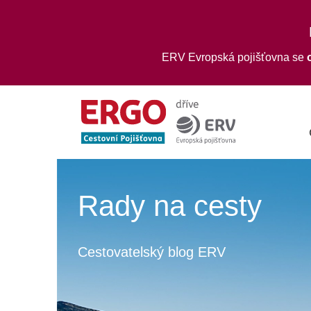
ERV Evropská pojišťovna se
Rady na cesty
Cestovatelský blog ERV