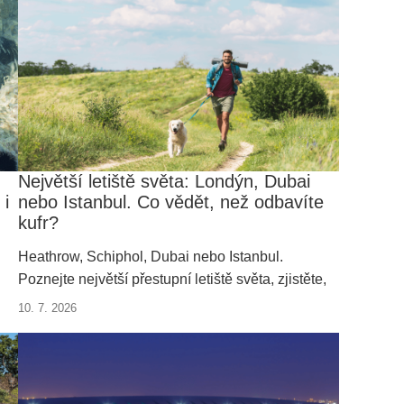
modernější podobu. Podívejte se, co letos táhne
nejvíce cestovatelů.
Největší letiště světa: Londýn, Dubai
 i
nebo Istanbul. Co vědět, než odbavíte
kufr?
Heathrow, Schiphol, Dubai nebo Istanbul.
Poznejte největší přestupní letiště světa, zjistěte,
proč jsou výjimečná a proč právě zde někdy
10. 7. 2026
me
dochází ke zpoždění odbavených zavazadel.
ze
hat