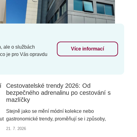
h, ale o službách
Více informací
 co je pro Vás opravdu
í
Cestovatelské trendy 2026: Od
bezpečného adrenalinu po cestování s
mazlíčky
Stejně jako se mění módní kolekce nebo
ut
gastronomické trendy, proměňují se i způsoby,
jakými cestujeme. Některé fenomény se
21. 7. 2026
pravidelně vracejí - jen dostanou nový název nebo