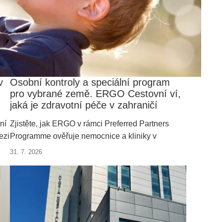
v
Osobní kontroly a speciální program
pro vybrané země. ERGO Cestovní ví,
jaká je zdravotní péče v zahraničí
ní
Zjistěte, jak ERGO v rámci Preferred Partners
ezi
Programme ověřuje nemocnice a kliniky v
,
zahraničí a podle čeho hodnotí kvalitu zdravotní
31. 7. 2026
de
péče.