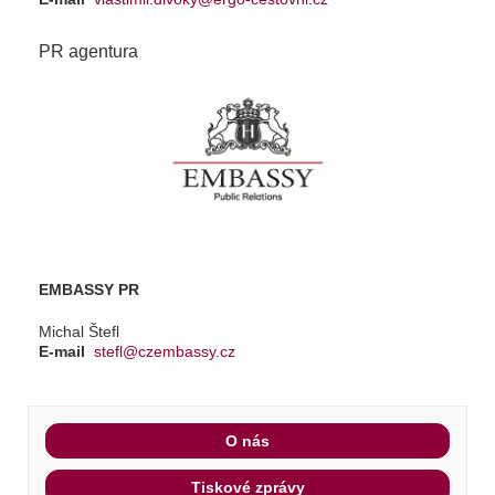
PR agentura
EMBASSY PR
Michal Štefl
E-mail
stefl@czembassy.cz
O nás
Tiskové zprávy