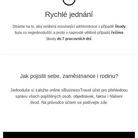
Rychlé jednání
Dbáme na to, aby veškerá související administrace v případě
škody
byla co nejjednodušší, a proto v naprosté většině případů
řešíme
škody
do 7 pracovních dní
.
Jak pojistit sebe, zaměstnance i rodinu?
Jednoduše si založte online sBusinessTravel účet pro přehlednou
správu všech pojištěných osob, objednávek, faktur i hlášení
škod. Na průvodce účtem se podívejte zde: