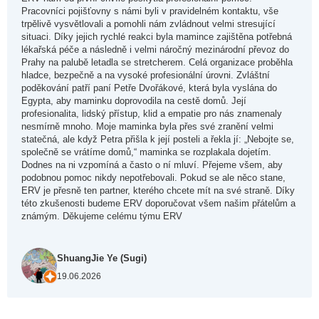
Pracovníci pojišťovny s námi byli v pravidelném kontaktu, vše
trpělivě vysvětlovali a pomohli nám zvládnout velmi stresující
situaci. Díky jejich rychlé reakci byla mamince zajištěna potřebná
lékařská péče a následně i velmi náročný mezinárodní převoz do
Prahy na palubě letadla se stretcherem. Celá organizace proběhla
hladce, bezpečně a na vysoké profesionální úrovni. Zvláštní
poděkování patří paní Petře Dvořákové, která byla vyslána do
Egypta, aby maminku doprovodila na cestě domů. Její
profesionalita, lidský přístup, klid a empatie pro nás znamenaly
nesmírně mnoho. Moje maminka byla přes své zranění velmi
statečná, ale když Petra přišla k její posteli a řekla jí: „Nebojte se,
společně se vrátíme domů,“ maminka se rozplakala dojetím.
Dodnes na ni vzpomíná a často o ní mluví. Přejeme všem, aby
podobnou pomoc nikdy nepotřebovali. Pokud se ale něco stane,
ERV je přesně ten partner, kterého chcete mít na své straně. Díky
této zkušenosti budeme ERV doporučovat všem našim přátelům a
známým. Děkujeme celému týmu ERV
ShuangJie Ye (Sugi)
19.06.2026