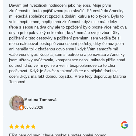
Dávám pět hvězdiček hodnocení jako nejlepší. Moje první
zkušenosti s touto pojišťovnou jsou skvělé. Při cestě do Ameriky
mi letecká společnost zpozdila dodání kufru a to o týden. Bylo to
velmi nepříjemné, nepříjemná zkušenost když sice máte léky
třeba s sebou na dva dny ale to zpoždění bylo prostě více než dva
dny a je to pak velký nekomfort, když nemáte svoje věci. Díky
pojištění o této cestovky a pojištění premium jsem věděla že si
mohu nakupovat postupně věci osobní potřeby, díky čemuž jsem
ani neměla tolik zkaženou dovolenou i když Vám samozřejmě
vaše věci chybí. Koupila jsem si potřebné a po návratu z Ameriky
jsem účtenky vyúčtovala, kompenzace neboli náhrada přišla snad
do třech dnů, velmi rychle a velmi bezproblémově za to chci
poděkovat. Když je člověk v takové dálce a v nějaké tísni tak
ocení ,když má fakt dobrou pojistku. Vřele tedy doporučuji Martina
Tomsová
Martina Tomsová
05.06.2026
ERV nám od první chvíle poskytla profesionální pomoc.