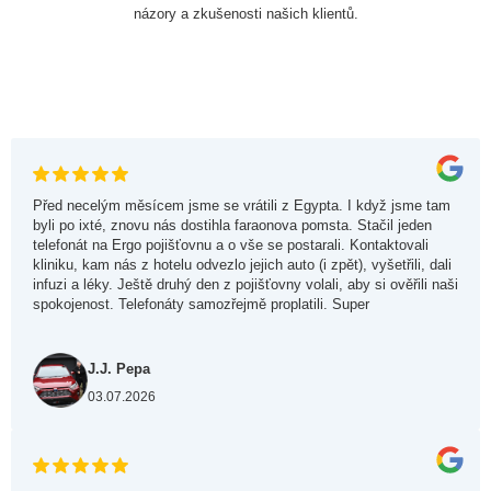
názory a zkušenosti našich klientů.
Před necelým měsícem jsme se vrátili z Egypta. I když jsme tam
byli po ixté, znovu nás dostihla faraonova pomsta. Stačil jeden
telefonát na Ergo pojišťovnu a o vše se postarali. Kontaktovali
kliniku, kam nás z hotelu odvezlo jejich auto (i zpět), vyšetřili, dali
infuzi a léky. Ještě druhý den z pojišťovny volali, aby si ověřili naši
spokojenost. Telefonáty samozřejmě proplatili. Super
J.J. Pepa
03.07.2026