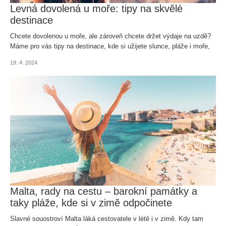
Levná dovolená u moře: tipy na skvělé
destinace
Chcete dovolenou u moře, ale zároveň chcete držet výdaje na uzdě?
Máme pro vás tipy na destinace, kde si užijete slunce, pláže i moře,
aniž byste museli vyprázdnit svou peněženku.
19. 4. 2024
Malta, rady na cestu – barokní památky a
taky pláže, kde si v zimě odpočinete
Slavné souostroví Malta láká cestovatele v létě i v zimě. Kdy tam