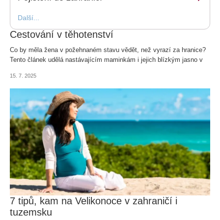
Další...
Cestování v těhotenství
Co by měla žena v požehnaném stavu vědět, než vyrazí za hranice?
Tento článek udělá nastávajícím maminkám i jejich blízkým jasno v
tom, kam vyrazit, kdy, jakým dopravním prostředkem i co si vzít s
15. 7. 2025
sebou.
7 tipů, kam na Velikonoce v zahraničí i
tuzemsku