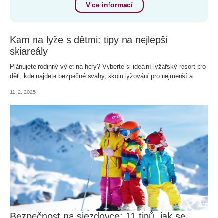
Více informací
Kam na lyže s dětmi: tipy na nejlepší
skiareály
Plánujete rodinný výlet na hory? Vyberte si ideální lyžařský resort pro
děti, kde najdete bezpečné svahy, školu lyžování pro nejmenší a
mnoho zábavných aktivit pro celou rodinu. Poradíme vám destinace,
11. 2. 2025
které jsou na lyžování s dětmi ideální.
Bezpečnost na sjezdovce: 11 tipů, jak se