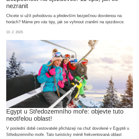
nezranit
Chcete si užít pohodovou a především bezpečnou dovolenou na
horách? Máme pro vás tipy, jak se vyhnout zranění na sjezdovce.
Máme pro vás tipy, jak se chovat na svahu, aby váš pobyt proběhl
10. 2. 2025
bez úhony.
Egypt u Středozemního moře: objevte tuto
neotřelou oblast!
V poslední době cestovatelé přicházejí na chuť dovolené v Egyptě u
Středozemního moře. Tato turisticky méně frekventovaná oblast