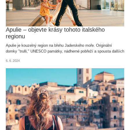
Apulie – objevte krásy tohoto italského
regionu
Apulie je kouzelný region na břehu Jaderského moře. Originální
domky "trulli," UNESCO památky, nádherné pobřeží a spousta dalších
lákadel jsou důvodem, proč je Apulie ideální destinací pro vaši
6. 6. 2024
dovolenou!