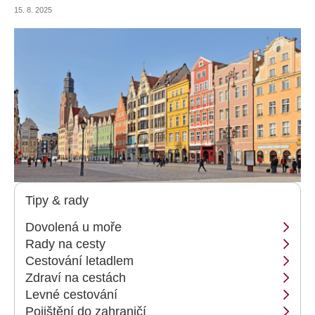
malé i velké! Co vidět ve Wroclawi a jak si toto město užít?
15. 8. 2025
Tipy & rady
Dovolená u moře
Rady na cesty
Cestování letadlem
Zdraví na cestách
Levné cestování
Pojištění do zahraničí