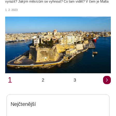
vyrazit? Jakým měsícům se vyhnout? Co tam vidět? V čem je Malta
unikátní? A jaké jsou její největší atrakce?
1. 2. 2023
1
2
3
Nejčtenější