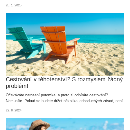
nabídne nádherné pláže, příjemné teploty a mnoho dalšího!
28. 1. 2025
Cestování v těhotenství? S rozmyslem žádný
problém!
Očekáváte narození potomka, a proto si odpíráte cestování?
Nemusíte. Pokud se budete držet několika jednoduchých zásad, není
cestování pro těhotné vůbec žádný problém.
22. 8. 2024