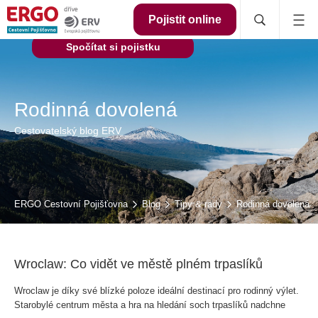
Pojistit online
Spočítat si pojistku
Rodinná dovolená
Cestovatelský blog ERV
ERGO Cestovní Pojišťovna
Blog
Tipy & rady
Rodinná dovolená
Wroclaw: Co vidět ve městě plném trpaslíků
Wroclaw je díky své blízké poloze ideální destinací pro rodinný výlet.
Starobylé centrum města a hra na hledání soch trpaslíků nadchne