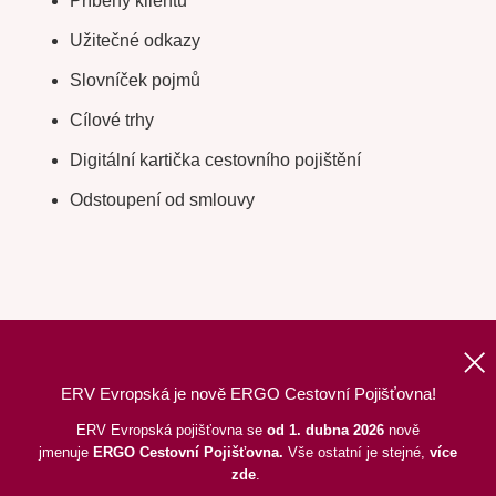
Příběhy klientů
Užitečné odkazy
Slovníček pojmů
Cílové trhy
Digitální kartička cestovního pojištění
Odstoupení od smlouvy
ERV Evropská je nově ERGO Cestovní Pojišťovna!
Nahoru
|
Informace o webu
|
Mapa stránek
ERV Evropská pojišťovna se
od 1. dubna 2026
nově
jmenuje
ERGO
Cestovní Pojišťovna.
Vše ostatní je stejné,
více
©
2026
ERGO Cestovní Pojišťovna, a. s.,
pod dohledem ČNB
zde
.