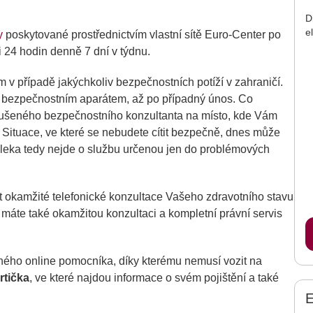
D
e
y
poskytované prostřednictvím vlastní sítě Euro-Center po
i 24 hodin denně 7 dní v týdnu.
v případě jakýchkoliv bezpečnostních potíží v zahraničí.
í bezpečnostním aparátem, až po případný únos. Co
 zkušeného bezpečnostního konzultanta na místo, kde Vám
Situace, ve které se nebudete cítit bezpečně, dnes může
daleka tedy nejde o službu určenou jen do problémových
t okamžité telefonické konzultace Vašeho zdravotního stavu
máte také okamžitou konzultaci a kompletní právní servis
čného online pomocníka, díky kterému nemusí vozit na
artička
, ve které najdou informace o svém pojištění a také
E