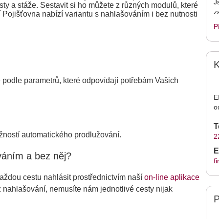
J
esty a stáže. Sestavit si ho můžete z různých modulů, které
z
 Pojišťovna nabízí variantu s nahlašováním i bez nutnosti
P
K
 podle parametrů, které odpovídají potřebám Vašich
E
o
T
žností automatického prodlužování.
2
E
ováním a bez něj?
f
každou cestu nahlásit prostřednictvím naší
on-line aplikace
ez nahlašování, nemusíte nám jednotlivé cesty nijak
P