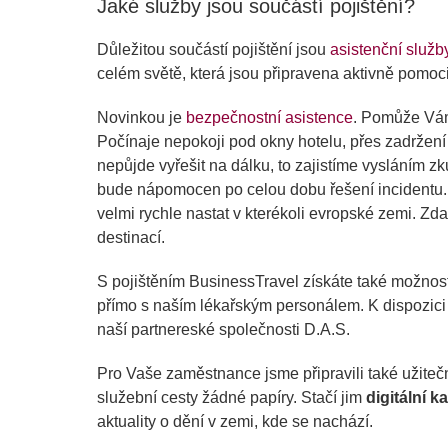
Jaké služby jsou součástí pojištění?
Důležitou součástí pojištění jsou
asistenční služb
celém světě, která jsou připravena aktivně pomoc
Novinkou je
bezpečnostní asistence
. Pomůže Vám 
Počínaje nepokoji pod okny hotelu, přes zadržen
nepůjde vyřešit na dálku, to zajistíme vysláním
bude nápomocen po celou dobu řešení incidentu. 
velmi rychle nastat v kterékoli evropské zemi. Z
destinací.
S pojištěním BusinessTravel získáte také možnos
přímo s naším lékařským personálem. K dispozici 
naší partnereské společnosti D.A.S.
Pro Vaše zaměstnance jsme připravili také užite
služební cesty žádné papíry. Stačí jim
digitální k
aktuality o dění v zemi, kde se nachází.