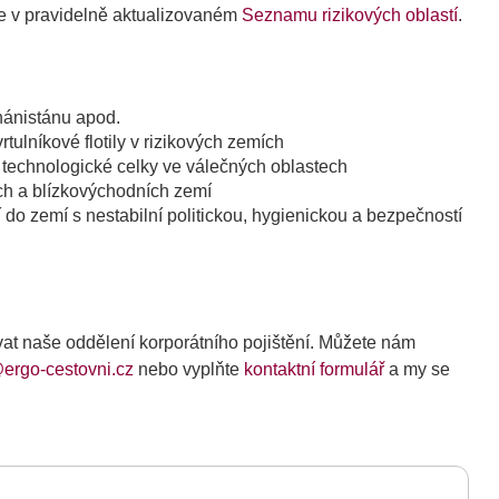
ete v pravidelně aktualizovaném
Seznamu rizikových oblastí
.
ghánistánu apod.
rtulníkové flotily v rizikových zemích
ší technologické celky ve válečných oblastech
ých a blízkovýchodních zemí
dí do zemí s nestabilní politickou, hygienickou a bezpečností
ovat naše oddělení korporátního pojištění. Můžete nám
ergo-cestovni.cz
nebo vyplňte
kontaktní formulář
a my se