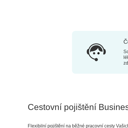
Č
S
lé
zd
Cestovní pojištění Busine
Flexibilní pojištění na běžné pracovní cesty Vaš