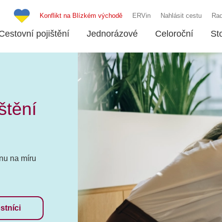
Konflikt na Blízkém východě
ERVin
Nahlásit cestu
Rad
Cestovní pojištění
Jednorázové
Celoroční
St
štění
nu na míru
stníci