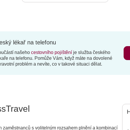
eský lékař na telefonu
oučástí našeho
cestovního pojištění
je služba českého
kaře na telefonu. Pomůže Vám, když máte na dovolené
ravotní problém a nevíte, co v takové situaci dělat.
ssTravel
H
ich zaměstnanců s volitelným rozsahem plnění a kombinací