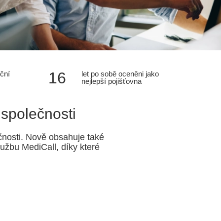
16
nční
let po sobě oceněni jako
nejlepší pojišťovna
 společnosti
čnosti. Nově obsahuje také
lužbu MediCall, díky které