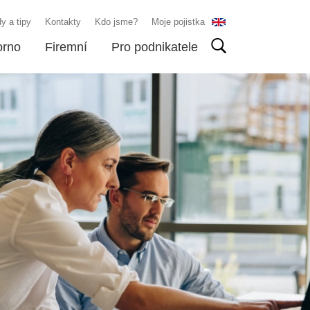
y a tipy
Kontakty
Kdo jsme?
Moje pojistka
orno
Firemní
Pro podnikatele