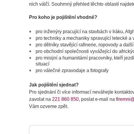
nich válčí. Souhrnný přehled těchto oblastí najd
Pro koho je pojištění vhodné?
pro inženýry pracující na stavbách v Iráku, Af
pro techniky a mechaniky spravující letecké a v
pro dělníky stavějící rafinerie, ropovody a dal
pro obchodní společnosti vyvážející do africk
pro misijní a humanitární pracovníky, kteří jez
situací
pro válečné zpravodaje a fotografy
Jak pojištění sjednat?
Pro sjednání či více informací neváhejte kontakt
zavolat na
221 860 850
, poslat e-mail na
firemni@
Vám ozveme zpět.