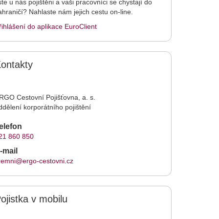
ste u nás pojištěni a vaši pracovníci se chystají do
ahraničí? Nahlaste nám jejich cestu on-line.
řihlášení do aplikace EuroClient
ontakty
RGO Cestovní Pojišťovna, a. s.
ddělení korporátního pojištění
elefon
21 860 850
-mail
iremni@ergo-cestovni.cz
ojistka v mobilu