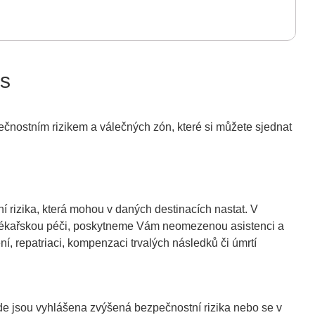
us
čnostním rizikem a válečných zón, které si můžete sjednat
í rizika, která mohou v daných destinacích nastat. V
t lékařskou péči, poskytneme Vám neomezenou asistenci a
, repatriaci, kompenzaci trvalých následků či úmrtí
de jsou vyhlášena zvýšená bezpečnostní rizika nebo se v