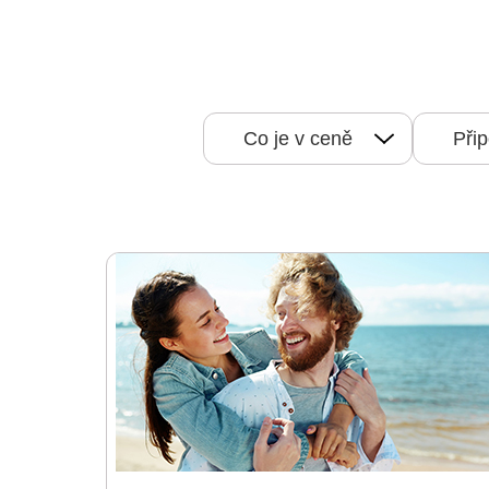
Co je v ceně
Přip