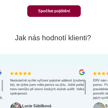
Spočítat pojištění
Jak nás hodnotí klienti?
Neskutečně rychlé vyřízení pojistné události (zrušený
ERV nám od
let), do týdne jsem měla peníze na účtu. Ještě pořád
pomoc. Pra
tomu nemůžu při úrovni českých služeb uvěřit. Velká
pravidelné
,
spokojenost.
pomohli ná
li,
jejich ryc
i,
lékařská p
Lucie Sáblíková
S
mezinárodn