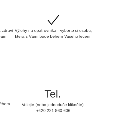
 zdraví
Výlohy na opatrovníka - vyberte si osobu,
obám
která s Vámi bude během Vašeho léčení!
Tel.
 během
Volejte (nebo jednoduše klikněte):
+420 221 860 606