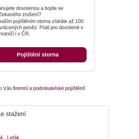
ánujete dovolenou a bojíte se
čekaného zrušení?
naším pojištěním storna získáte až 100
vrácených peněz. Platí pro dovolené v
hraničí i v ČR.
Pojištění storna
ro Vás
firemní a podnikatelské pojištění!
e stažení
Leták