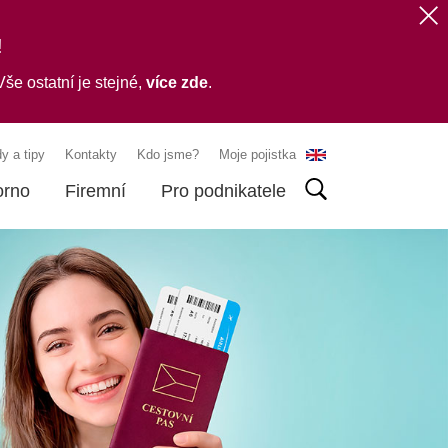
!
še ostatní je stejné,
více zde
.
y a tipy
Kontakty
Kdo jsme?
Moje pojistka
orno
Firemní
Pro podnikatele