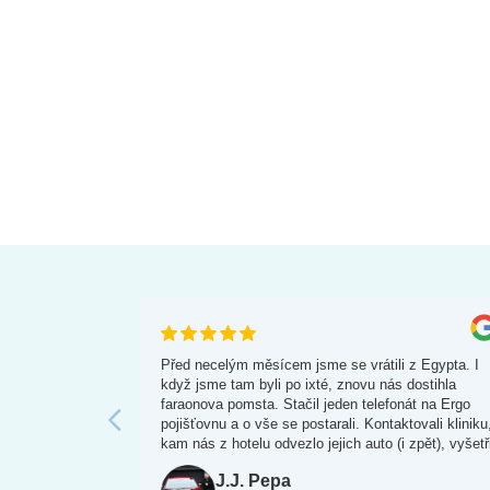
Před necelým měsícem jsme se vrátili z Egypta. I
když jsme tam byli po ixté, znovu nás dostihla
faraonova pomsta. Stačil jeden telefonát na Ergo
pojišťovnu a o vše se postarali. Kontaktovali kliniku
kam nás z hotelu odvezlo jejich auto (i zpět), vyšetři
dali infuzi a léky. Ještě druhý den z pojišťovny volal
J.J. Pepa
aby si ověřili naši spokojenost. Telefonáty