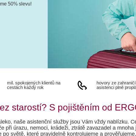
máme 50% slevu!
mil. spokojených klientů na
hovory ze zahraničí
cestách každý rok
asistenci plně prop
bez starostí? S pojištěním od ERG
daleko, naše asistenční služby jsou Vám vždy nablízku. 
e při úrazu, nemoci, krádeži, ztrátě zavazadel a mnoha 
po světě, které pravidelně kontrolujeme a prověřujeme,