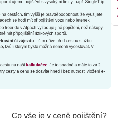
poručujeme pojištění s vysokými limity, např. SingleTrip
 na cestách, tím vyšší je pravděpodobnost, že využijete
adech se hodí mít připojištění vozu nebo letenek.
bo freeride v Alpách vyžaduje jiné pojištění, než nákupy
tné mít připojištění rizikových sportů.
tování či zájezdu
– čím dříve před cestou službu
ace, kvůli kterým byste možná nemohli vycestovat. V
i cestu na naší
kalkulačce
. Je to snadné a máte to za 2
try cesty a cenu se dozvíte hned i bez nutnosti vložení e-
Co vše je v ceně pojištění?