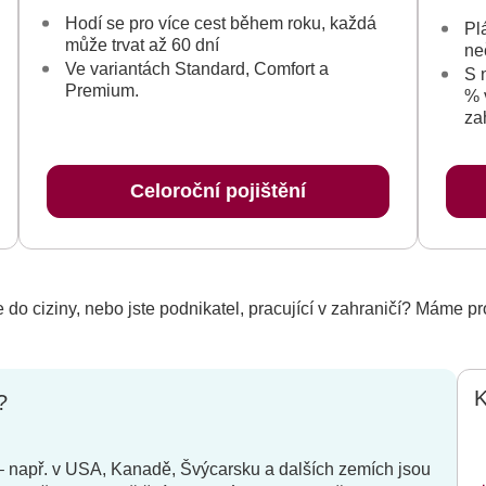
Hodí se pro více cest během roku, každá
Pl
může trvat až 60 dní
ne
Ve variantách Standard, Comfort a
S 
Premium.
% 
za
Celoroční pojištění
 do ciziny, nebo jste podnikatel, pracující v zahraničí? Máme p
K
?
 např. v USA, Kanadě, Švýcarsku a dalších zemích jsou