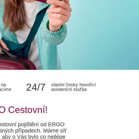
24/7
 na
vlastní česky hovořící
lácíme
asistenční služba
O Cestovní!
Cestovní pojištění od ERGO
jiných případech. Máme síť
 aby o Vás bylo co nejlépe