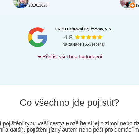
stretchere
28.06.2026
19
bezpečně a
poděkování
vyslána d
cestě domů.
ERGO Cestovní Pojišťovna, a. s.
empatie p
4.8
maminka by
když Petra 
Na základě 1653 recenzí
společně 
dojetím. D
➜ Přečíst všechna hodnocení
Přejeme v
nepotřebov
přesně ten
Díky této
našim přá
ERV
Co všechno jde pojistit?
 pojištění typu Vaší cesty! Rozšiřte si jej o zimní nebo ri
í a další), pojištění jízdy autem nebo péči pro domácí m