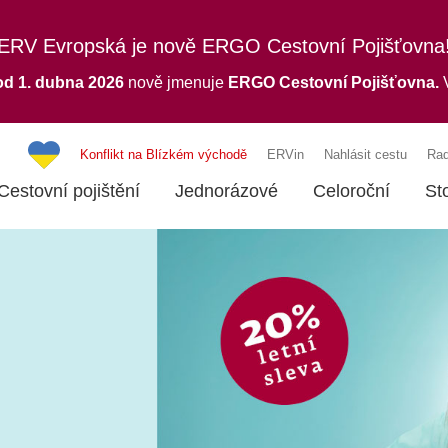
ERV Evropská je nově ERGO Cestovní Pojišťovna
od 1. dubna 2026
nově jmenuje
ERGO
Cestovní Pojišťovna.
V
Konflikt na Blízkém východě
ERVin
Nahlásit cestu
Rad
Cestovní pojištění
Jednorázové
Celoroční
St