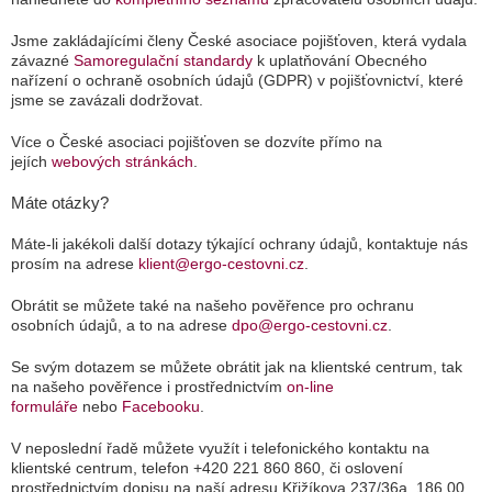
Jsme zakládajícími členy České asociace pojišťoven, která vydala
závazné
Samoregulační standardy
k uplatňování Obecného
nařízení o ochraně osobních údajů (GDPR) v pojišťovnictví, které
jsme se zavázali dodržovat.
Více o České asociaci pojišťoven se dozvíte přímo na
jejích
webových stránkách
.
Máte otázky?
Máte-li jakékoli další dotazy týkající ochrany údajů, kontaktuje nás
prosím na adrese
klient@ergo-cestovni.cz
.
Obrátit se můžete také na našeho pověřence pro ochranu
osobních údajů, a to na adrese
dpo@ergo-cestovni.cz
.
Se svým dotazem se můžete obrátit jak na klientské centrum, tak
na našeho pověřence i prostřednictvím
on-line
formuláře
nebo
Facebooku
.
V neposlední řadě můžete využít i telefonického kontaktu na
klientské centrum, telefon +420 221 860 860, či oslovení
prostřednictvím dopisu na naší adresu Křižíkova 237/36a, 186 00