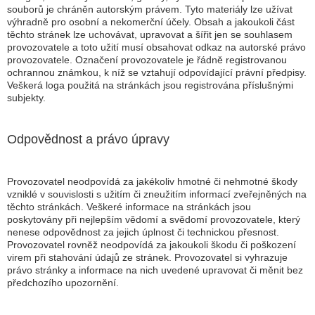
souborů je chráněn autorským právem. Tyto materiály lze užívat
výhradně pro osobní a nekomerční účely. Obsah a jakoukoli část
těchto stránek lze uchovávat, upravovat a šířit jen se souhlasem
provozovatele a toto užití musí obsahovat odkaz na autorské právo
provozovatele. Označení provozovatele je řádně registrovanou
ochrannou známkou, k níž se vztahují odpovídající právní předpisy.
Veškerá loga použitá na stránkách jsou registrována příslušnými
subjekty.
Odpovědnost a právo úpravy
Provozovatel neodpovídá za jakékoliv hmotné či nehmotné škody
vzniklé v souvislosti s užitím či zneužitím informací zveřejněných na
těchto stránkách. Veškeré informace na stránkách jsou
poskytovány při nejlepším vědomí a svědomí provozovatele, který
nenese odpovědnost za jejich úplnost či technickou přesnost.
Provozovatel rovněž neodpovídá za jakoukoli škodu či poškození
virem při stahování údajů ze stránek. Provozovatel si vyhrazuje
právo stránky a informace na nich uvedené upravovat či měnit bez
předchozího upozornění.