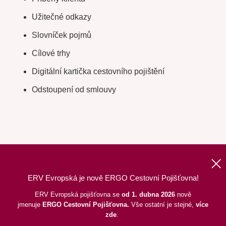
Užitečné odkazy
Slovníček pojmů
Cílové trhy
Digitální kartička cestovního pojištění
Odstoupení od smlouvy
ERV Evropská je nově ERGO Cestovní Pojišťovna!
Nahoru
|
Informace o webu
|
Mapa stránek
ERV Evropská pojišťovna se
od 1. dubna 2026
nově
jmenuje
ERGO
Cestovní Pojišťovna.
Vše ostatní je stejné,
více
©
2026
ERGO Cestovní Pojišťovna, a. s.,
pod dohledem ČNB
zde
.