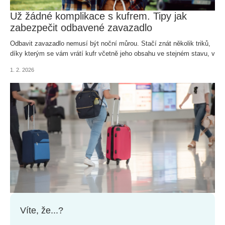
Už žádné komplikace s kufrem. Tipy jak
zabezpečit odbavené zavazadlo
Odbavit zavazadlo nemusí být noční můrou. Stačí znát několik triků,
díky kterým se vám vrátí kufr včetně jeho obsahu ve stejném stavu, v
jakém jste ho odložili u odbavovací přepážky.
1. 2. 2026
Víte, že...?