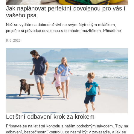
Jak naplánovat perfektní dovolenou pro vás i
vašeho psa
Než se vydáte na dobrodružství se svým čtyřnohým miláčkem,
projděte si průvodce dovolenou s domácím mazlíčkem. Přinášíme
tipy na pet friendly destinace, způsoby dopravy i checklist, na co před
8. 8. 2025
cestou nezapomenout.
Letištní odbavení krok za krokem
Připravte se na letištní kontrolu s naším podrobným návodem. Tipy na
odbavení, bezpečnostní kontrolu, co nesmí být v zavazadle, a jak se