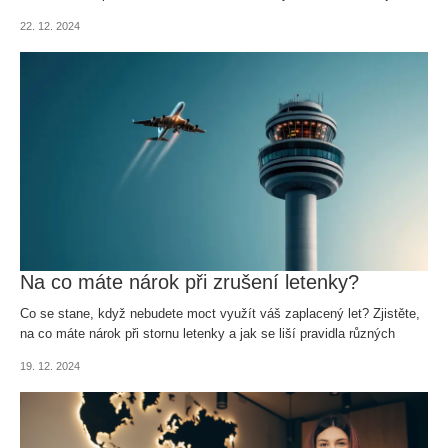
vyhnout stresu.
22. 12. 2024
Na co máte nárok při zrušení letenky?
Co se stane, když nebudete moct využít váš zaplacený let? Zjistěte,
na co máte nárok při stornu letenky a jak se liší pravidla různých
aerolinek.
19. 12. 2024