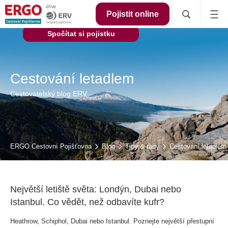
Pojistit online
Spočítat si pojistku
Cestování letadlem
Cestovatelský blog ERV
ERGO Cestovní Pojišťovna
Blog
Tipy & rady
Cestování letadlem
Největší letiště světa: Londýn, Dubai nebo
Istanbul. Co vědět, než odbavíte kufr?
Heathrow, Schiphol, Dubai nebo Istanbul. Poznejte největší přestupní