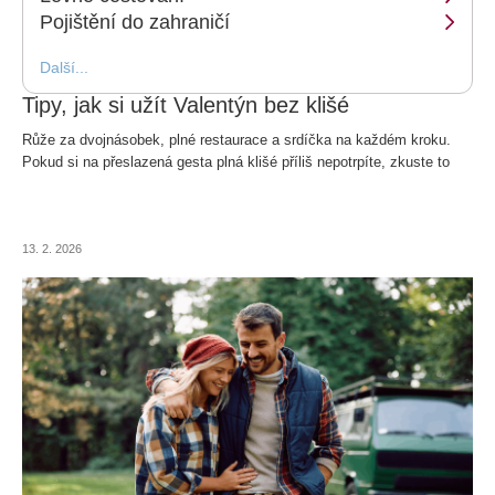
Pojištění do zahraničí
Další...
Tipy, jak si užít Valentýn bez klišé
Růže za dvojnásobek, plné restaurace a srdíčka na každém kroku.
Pokud si na přeslazená gesta plná klišé příliš nepotrpíte, zkuste to
letos jinak a vyrazte na Valentýna za dobrodružstvím.
13. 2. 2026