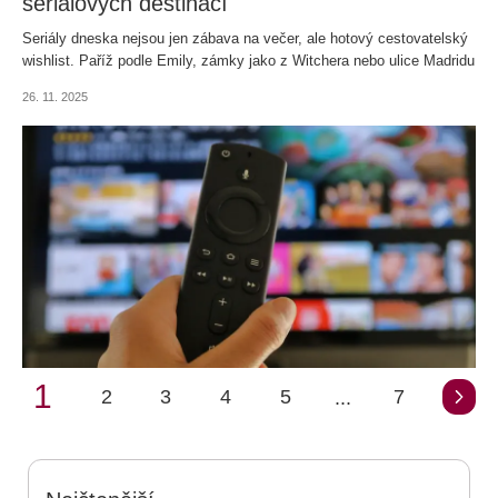
seriálových destinací
Seriály dneska nejsou jen zábava na večer, ale hotový cestovatelský
wishlist. Paříž podle Emily, zámky jako z Witchera nebo ulice Madridu
plné adrenalinu? Vítejte ve světě screen turismu neboli filmového
26. 11. 2025
turismu, kde Netflix určuje, kam vyrazit na dovolenou. Následujících 5
seriálových lokací je teď v kurzu.
1
2
3
4
5
7