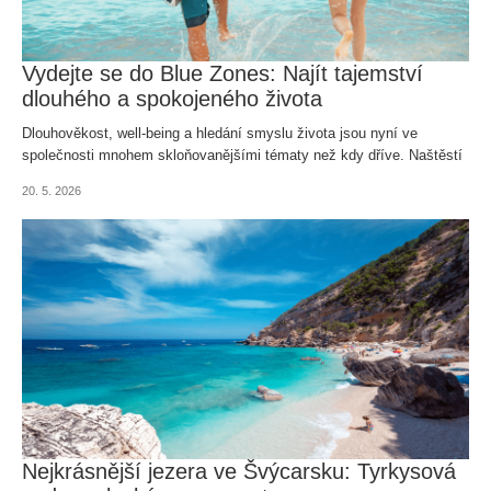
Vydejte se do Blue Zones: Najít tajemství
dlouhého a spokojeného života
Dlouhověkost, well-being a hledání smyslu života jsou nyní ve
společnosti mnohem skloňovanějšími tématy než kdy dříve. Naštěstí
je na světě hned několik míst, kde je možné čerpat poznatky přímo
20. 5. 2026
od místních. Řeč je o Blue Zones, kde se tamní obyvatelé dožívají
vysokého věku a ví, jak žít. Kde je najít?
Nejkrásnější jezera ve Švýcarsku: Tyrkysová