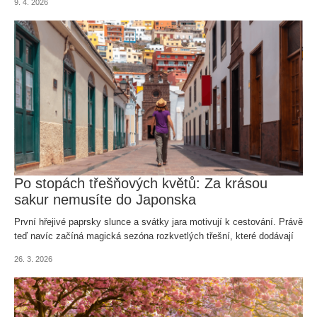
9. 4. 2026
Po stopách třešňových květů: Za krásou
sakur nemusíte do Japonska
První hřejivé paprsky slunce a svátky jara motivují k cestování. Právě
teď navíc začíná magická sezóna rozkvetlých třešní, které dodávají
jedinečnou atmosféru. Pokud chcete tyto rozkvetlé kulisy vidět na
26. 3. 2026
vlastní oči, nemusíte cestovat až do Japonska.