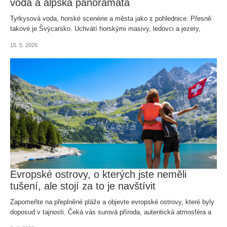
voda a alpská panoramata
Tyrkysová voda, horské scenérie a města jako z pohlednice. Přesně
takové je Švýcarsko. Uchvátí horskými masivy, ledovci a jezery,
kterých zde najdete hned 1 500. Představíme vám ta nejkrásnější z
15. 5. 2026
nich.
Evropské ostrovy, o kterých jste neměli
tušení, ale stojí za to je navštívit
Zapomeňte na přeplněné pláže a objevte evropské ostrovy, které byly
doposud v tajnosti. Čeká vás surová příroda, autentická atmosféra a
pocit, že jste našli místo, které jen tak někdo neobjeví.