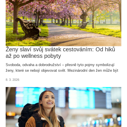
Ženy slaví svůj svátek cestováním: Od hiků
až po wellness pobyty
Svoboda, odvaha a dobrodružství – přesně tyto pojmy symbolizují
ženy, které se nebojí objevovat svět. Mezinárodní den žen může být
ideální příležitostí, jak se odměnit výletem za novými zážitky a koupit
8. 3. 2026
si letenky do destinace, kterou byste už rády přetavily z travel bucket
listu do skutečných zážitků.