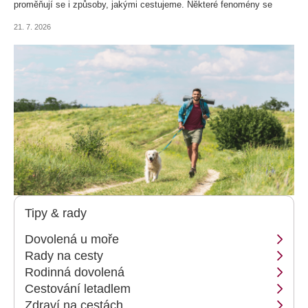
proměňují se i způsoby, jakými cestujeme. Některé fenomény se
pravidelně vracejí - jen dostanou nový název nebo modernější
21. 7. 2026
podobu. Podívejte se, co letos táhne nejvíce cestovatelů.
Tipy & rady
Dovolená u moře
Rady na cesty
Rodinná dovolená
Cestování letadlem
Zdraví na cestách