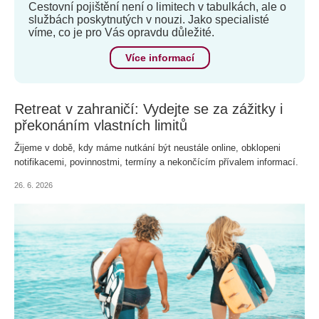
Cestovní pojištění není o limitech v tabulkách, ale o
službách poskytnutých v nouzi. Jako specialisté
víme, co je pro Vás opravdu důležité.
Více informací
Retreat v zahraničí: Vydejte se za zážitky i
překonáním vlastních limitů
Žijeme v době, kdy máme nutkání být neustále online, obklopeni
notifikacemi, povinnostmi, termíny a nekončícím přívalem informací.
O to více si pak vážíme chvílí, kdy máme možnost zpomalit, vypnout
26. 6. 2026
a dopřát si čas jen pro sebe – třeba na retreat pobytech, které v
posledních letech zažívají velký boom.