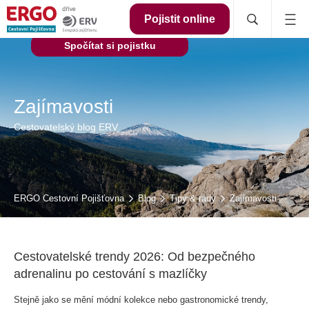
Pojistit online
Spočítat si pojistku
Zajímavosti
Cestovatelský blog ERV
ERGO Cestovní Pojišťovna
Blog
Tipy & rady
Zajímavosti
Cestovatelské trendy 2026: Od bezpečného
adrenalinu po cestování s mazlíčky
Stejně jako se mění módní kolekce nebo gastronomické trendy,