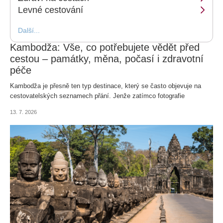
Levné cestování
Další...
Kambodža: Vše, co potřebujete vědět před
cestou – památky, měna, počasí i zdravotní
péče
Kambodža je přesně ten typ destinace, který se často objevuje na
cestovatelských seznamech přání. Jenže zatímco fotografie
majestátního Angkor Watu nebo plovoucích vesnic obdivujeme rádi,
13. 7. 2026
při představě organizace cesty na druhý konec světa už mnozí
začínáme váhat. Od teď lze ale veškerou administrativu a plánování
přenechat ostatním a jen si užít dobrodružství.