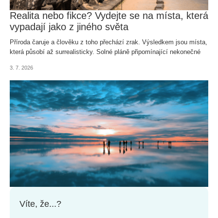
Realita nebo fikce? Vydejte se na místa, která
vypadají jako z jiného světa
Příroda čaruje a člověku z toho přechází zrak. Výsledkem jsou místa,
která působí až surrealisticky. Solné pláně připomínající nekonečné
zrcadlo, barevné hory nebo oblasti, na nichž se střetávají krajiny,
3. 7. 2026
které byste vedle sebe nečekali. Podívejme se, jak to vypadá, když
příroda překoná lidskou fantazii.
Víte, že...?