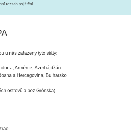
ní rozsah pojištění
PA
u u nás zařazeny tyto státy:
Andorra, Arménie, Ázerbájdžán
 Bosna a Hercegovina, Bulharsko
ých ostrovů a bez Grónska)
Izrael