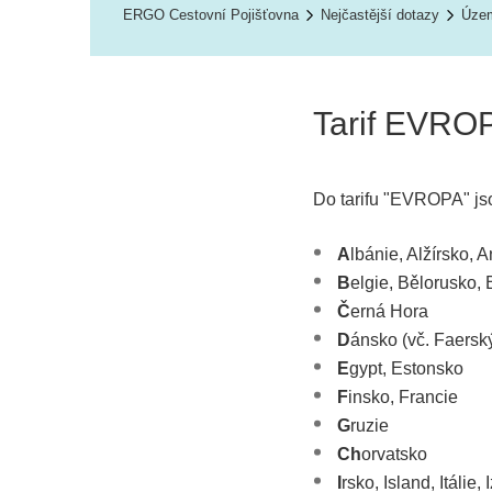
ERGO Cestovní Pojišťovna
Nejčastější dotazy
Územ
Tarif EVRO
Do tarifu "EVROPA" jso
A
lbánie, Alžírsko, 
B
elgie, Bělorusko,
Č
erná Hora
D
ánsko (vč. Faersk
E
gypt, Estonsko
F
insko, Francie
G
ruzie
Ch
orvatsko
I
rsko, Island, Itálie, 