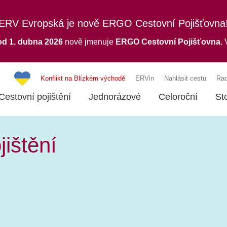
ERV Evropská je nově ERGO Cestovní Pojišťovna
od 1. dubna 2026
nově jmenuje
ERGO
Cestovní Pojišťovna.
V
Konflikt na Blízkém východě
ERVin
Nahlásit cestu
Rad
Cestovní pojištění
Jednorázové
Celoroční
St
ištění