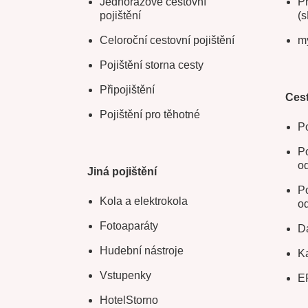
Jednorázové cestovní
Pr
pojištění
(s
Celoroční cestovní pojištění
m
Pojištění storna cesty
Připojištění
Cest
Pojištění pro těhotné
Po
Po
o
Jiná pojištění
Po
Kola a elektrokola
o
Fotoaparáty
Da
Hudební nástroje
Ka
Vstupenky
E
HotelStorno