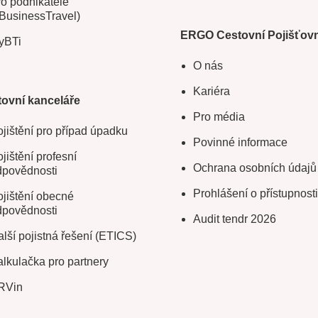
o podnikatele
BusinessTravel)
ERGO Cestovní Pojišťov
yBTi
O nás
Kariéra
ovní kanceláře
Pro média
jištění pro případ úpadku
Povinné informace
jištění profesní
Ochrana osobních údajů
dpovědnosti
Prohlášení o přístupnosti
jištění obecné
dpovědnosti
Audit tendr 2026
lší pojistná řešení (ETICS)
lkulačka pro partnery
RVin