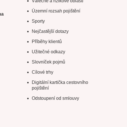
Válečné a rizikové oblasti
Územní rozsah pojištění
na
Sporty
Nejčastější dotazy
Příběhy klientů
Užitečné odkazy
Slovníček pojmů
Cílové trhy
Digitální kartička cestovního
pojištění
Odstoupení od smlouvy