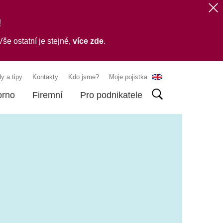
!
še ostatní je stejné,
více zde
.
y a tipy
Kontakty
Kdo jsme?
Moje pojistka
orno
Firemní
Pro podnikatele