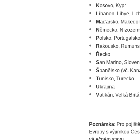
K
osovo, Kypr
L
ibanon, Libye, Lic
M
aďarsko, Makedon
N
ěmecko, Nizozems
P
olsko, Portugalsko
R
akousko, Rumunsk
Ř
ecko
S
an Marino, Sloven
Š
panělsko (vč. Kan
T
unisko, Turecko
U
krajina
V
atikán, Velká Brit
Poznámka
: Pro pojišt
Evropy s výjimkou Čes
válečném stavu.