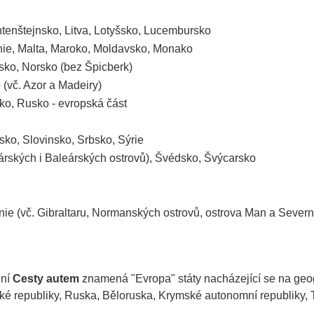
htenštejnsko, Litva, Lotyšsko, Lucembursko
ie, Malta, Maroko, Moldavsko, Monako
ko, Norsko (bez Špicberk)
 (vč. Azor a Madeiry)
o, Rusko - evropská část
sko, Slovinsko, Srbsko, Sýrie
árských i Baleárských ostrovů), Švédsko, Švýcarsko
ánie (vč. Gibraltaru, Normanských ostrovů, ostrova Man a Severn
ění
Cesty autem
znamená "Evropa" státy nacházející se na geo
ké republiky, Ruska, Běloruska, Krymské autonomní republiky, 