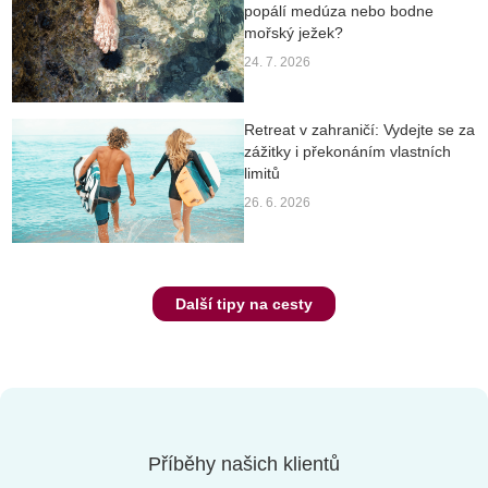
popálí medúza nebo bodne
mořský ježek?
24. 7. 2026
Retreat v zahraničí: Vydejte se za
zážitky i překonáním vlastních
limitů
26. 6. 2026
Další tipy na cesty
Příběhy našich klientů