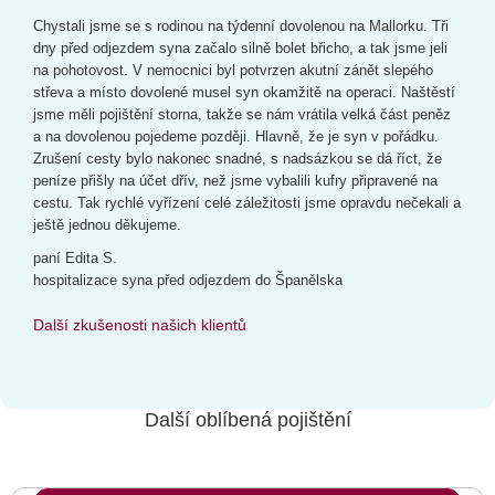
Chystali jsme se s rodinou na týdenní dovolenou na Mallorku. Tři
dny před odjezdem syna začalo silně bolet břicho, a tak jsme jeli
na pohotovost. V nemocnici byl potvrzen akutní zánět slepého
střeva a místo dovolené musel syn okamžitě na operaci. Naštěstí
jsme měli pojištění storna, takže se nám vrátila velká část peněz
a na dovolenou pojedeme později. Hlavně, že je syn v pořádku.
Zrušení cesty bylo nakonec snadné, s nadsázkou se dá říct, že
peníze přišly na účet dřív, než jsme vybalili kufry připravené na
cestu. Tak rychlé vyřízení celé záležitosti jsme opravdu nečekali a
ještě jednou děkujeme.
paní Edita S.
hospitalizace syna před odjezdem do Španělska
Další zkušenosti našich klientů
Další oblíbená pojištění