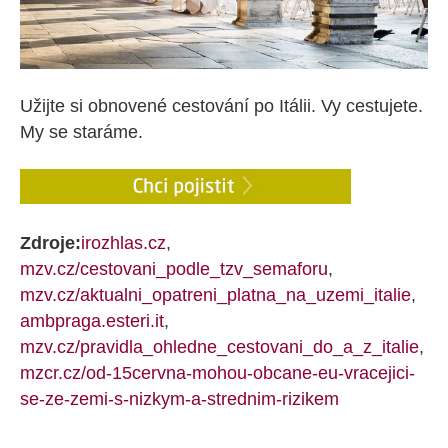
Užijte si obnovené cestování po Itálii. Vy cestujete.
My se staráme.
Zdroje:
irozhlas.cz
,
mzv.cz/cestovani_podle_tzv_semaforu
,
mzv.cz/aktualni_opatreni_platna_na_uzemi_italie
,
ambpraga.esteri.it
,
mzv.cz/pravidla_ohledne_cestovani_do_a_z_italie
,
mzcr.cz/od-15cervna-mohou-obcane-eu-vracejici-
se-ze-zemi-s-nizkym-a-strednim-rizikem