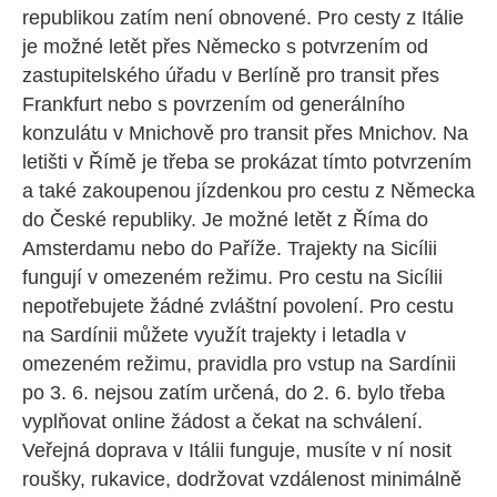
republikou zatím není obnovené. Pro cesty z Itálie
je možné letět přes Německo s potvrzením od
zastupitelského úřadu v Berlíně pro transit přes
Frankfurt nebo s povrzením od generálního
konzulátu v Mnichově pro transit přes Mnichov. Na
letišti v Římě je třeba se prokázat tímto potvrzením
a také zakoupenou jízdenkou pro cestu z Německa
do České republiky. Je možné letět z Říma do
Amsterdamu nebo do Paříže. Trajekty na Sicílii
fungují v omezeném režimu. Pro cestu na Sicílii
nepotřebujete žádné zvláštní povolení. Pro cestu
na Sardínii můžete využít trajekty i letadla v
omezeném režimu, pravidla pro vstup na Sardínii
po 3. 6. nejsou zatím určená, do 2. 6. bylo třeba
vyplňovat online žádost a čekat na schválení.
Veřejná doprava v Itálii funguje, musíte v ní nosit
roušky, rukavice, dodržovat vzdálenost minimálně