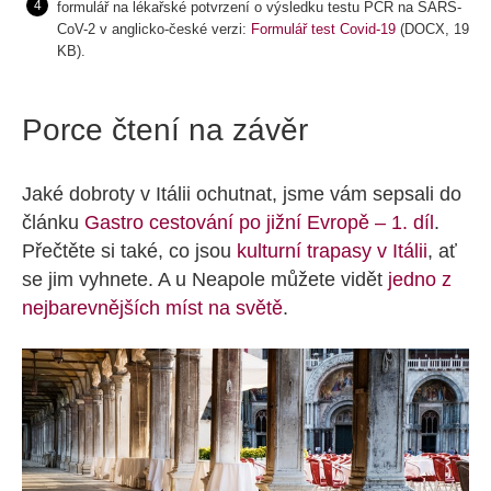
formulář na lékařské potvrzení o výsledku testu PCR na SARS-
CoV-2 v anglicko-české verzi:
Formulář test Covid-19
(DOCX, 19
KB).
Porce čtení na závěr
Jaké dobroty v Itálii ochutnat, jsme vám sepsali do
článku
Gastro cestování po jižní Evropě – 1. díl
.
Přečtěte si také, co jsou
kulturní trapasy v Itálii
, ať
se jim vyhnete. A u Neapole můžete vidět
jedno z
nejbarevnějších míst na světě
.