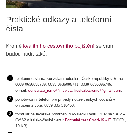
Praktické odkazy a telefonní
čísla
Kromě
kvalitního cestovního pojištění
se vám
budou hodit také:
telefonní čísla na Konzulární oddělení České republiky v Římě:
0039 0636095739, 0039 0636095741, 0039 0636095745,
e-mail:
consulate_rome@mzv.cz
,
kosluzba.rome@gmail.com
,
pohotovostní telefon pro případy nouze českých občanů v
ohrožení života: 0039 335 310450,
formulář na lékařské potvrzení o výsledku testu PCR na SARS-
CoV-2 v italsko-české verzi:
Formulář test Covid-19 - IT
(DOCX,
19 KB),