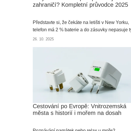
zahraničí? Kompletní průvodce 2025
Představte si, že čekáte na letišti v New Yorku,
telefon má 2 % baterie a do zásuvky nepasuje t
vaší nabíječky. Jediné, co vás může zachránit, j
26. 10. 2025
cestovní adaptér – drobná pomůcka, na kterou
spousta cestovatelů zapomíná.
Cestování po Evropě: Vnitrozemská
města s historií i mořem na dosah
Poznávání památek nebo relax u moře?