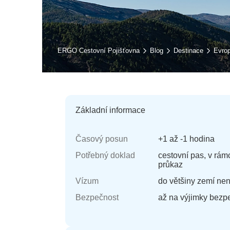
ERGO Cestovní Pojišťovna
Blog
Destinace
Evro
Základní informace
Časový posun
+1 až -1 hodina
Potřebný doklad
cestovní pas, v rá
průkaz
Vízum
do většiny zemí nen
Bezpečnost
až na výjimky bezp