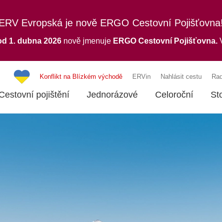
ERV Evropská je nově ERGO Cestovní Pojišťovna
od 1. dubna 2026
nově jmenuje
ERGO
Cestovní Pojišťovna.
V
Konflikt na Blízkém východě
ERVin
Nahlásit cestu
Rad
Cestovní pojištění
Jednorázové
Celoroční
St