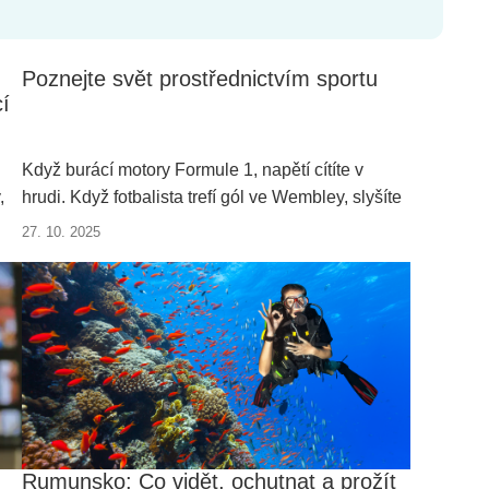
Poznejte svět prostřednictvím sportu
cí
Když burácí motory Formule 1, napětí cítíte v
,
hrudi. Když fotbalista trefí gól ve Wembley, slyšíte
90 tisíc lidí křičet jedno jméno. A když se potápíte
27. 10. 2025
oli
mezi mantami na Maledivách, je svět najednou
it
úplně tichý.
cí
Rumunsko: Co vidět, ochutnat a prožít