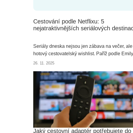
Cestování podle Netflixu: 5
nejatraktivnějších seriálových destina
Seriály dneska nejsou jen zábava na večer, ale
hotový cestovatelský wishlist. Paříž podle Emily
zámky jako z Witchera nebo ulice Madridu plné
26. 11. 2025
adrenalinu? Vítejte ve světě screen turismu neb
filmového turismu, kde Netflix určuje, kam vyraz
na dovolenou. Následujících 5 seriálových loka
je teď v kurzu.
Jaký cestovní adaptér potřebujete do