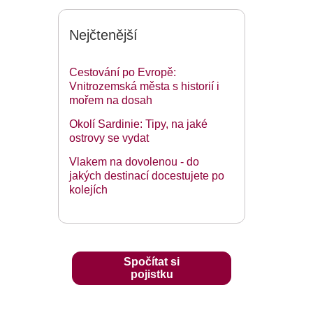
Nejčtenější
Cestování po Evropě:
Vnitrozemská města s historií i
mořem na dosah
Okolí Sardinie: Tipy, na jaké
ostrovy se vydat
Vlakem na dovolenou - do
jakých destinací docestujete po
kolejích
Spočítat si
pojistku