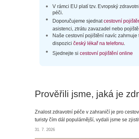
V rámci EU platí tzv. Evropský zdravot
péči.
Doporučujeme sjednat
c
estovní pojiště
asistenci, ztrátu zavazadel nebo pojiště
Naše cestovní pojištění navíc zahrnuje
dispozici
český lékař na telefonu
.
Sjednejte si
cestovní pojištění online
Prověřili jsme, jaká je zd
Znalost zdravotní péče v zahraničí je pro cestov
turisty čím dál populárnější, vydali jsme se zjist
dostupnost lékařské pomoci pro české turisty.
31. 7. 2026