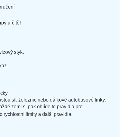
oručení
py určitě!
ízový styk.
kaz.
ecky.
ustou síť železnic nebo dálkové autobusové linky.
ždé zemi si pak ohlídejte pravidla pro
rychlostní limity a další pravidla.