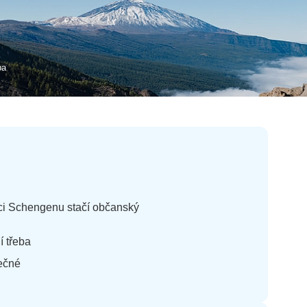
pa
mci Schengenu stačí občanský
í třeba
ečné