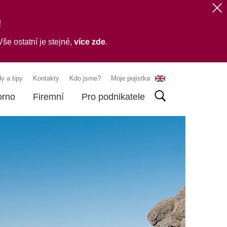
!
še ostatní je stejné,
více zde
.
y a tipy
Kontakty
Kdo jsme?
Moje pojistka
orno
Firemní
Pro podnikatele