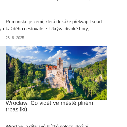
Rumunsko je zemí, která dokáže překvapit snad
yp
každého cestovatele. Ukrývá divoké hory,
e
záhadné hrady, fascinující tradice a chutě, které
28. 8. 2025
jinde vaše jazyky nepoškádlí. Pokud hledáte
levnou destinaci, jedná se o ideální tip pro
dovolenou nejen v roce 2025.
Wroclaw: Co vidět ve městě plném
trpaslíků
Wroclaw je díky své blízké poloze ideální