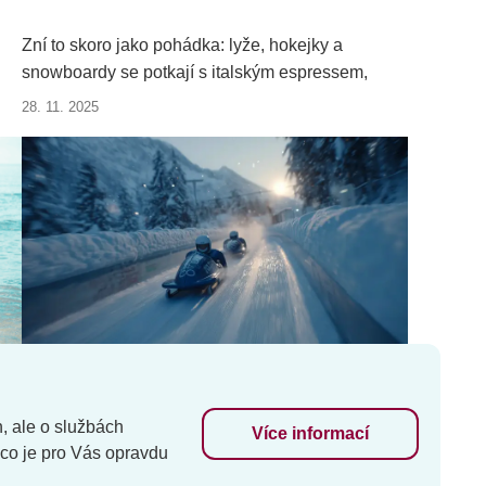
Zní to skoro jako pohádka: lyže, hokejky a
snowboardy se potkají s italským espressem,
íce
zasněženými Dolomity a elegancí Milána. Přesně
28. 11. 2025
it,
tak bude vypadat Zimní olympiáda 2026, která se
po 20 letech vrací do Itálie. A pokud přemýšlíte,
ají
kam letos v zimě vyrazit, možná právě tady
najdete ideální cíl pro dovolenou, na kterou
nezapomenete.
h, ale o službách
Více informací
 co je pro Vás opravdu