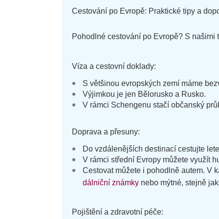
Cestování po Evropě: Praktické tipy a dop
Pohodlné cestování po Evropě? S našimi ti
Víza a cestovní doklady:
S většinou evropských zemí máme bezv
Výjimkou je jen Bělorusko a Rusko.
V rámci Schengenu stačí občanský prů
Doprava a přesuny:
Do vzdálenějších destinací cestujte let
V rámci střední Evropy můžete využít h
Cestovat můžete i pohodlně autem. V ka
dálniční známky
nebo mýtné, stejně jako 
Pojištění a zdravotní péče: