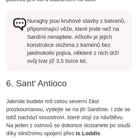
Nuraghy jsou kruhové stavby z balvanů,
připomínající věže, které jinde než na
Sardínii nenajdete. Ačkoliv je jejich
konstrukce složena z kamenů bez
jakéhokoliv pojiva, některé z nich drží
svůj tvar již 3,5 tisíce let.
6. Sant' Antioco
Jakmile budete mít celou severní část
prozkoumanou, vydejte se na jih Sardínie. I zde se
totiž nachází souostroví, které stojí za návštěvu.
Na jeden z ostrovů se dokonce dostanete po souši
díky silničnímu spojení přes
Is Loddis
.