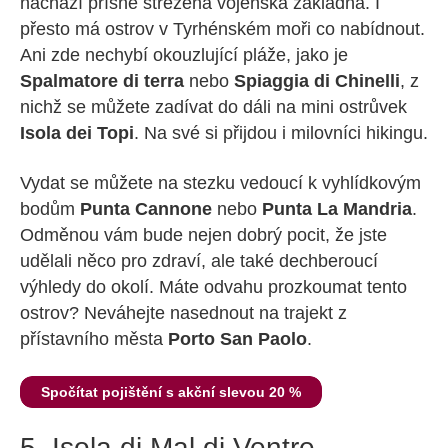
nachází přísně střežená vojenská základna. I
přesto má ostrov v Tyrhénském moři co nabídnout.
Ani zde nechybí okouzlující pláže, jako je
Spalmatore di terra
nebo
Spiaggia di Chinelli
, z
nichž se můžete zadívat do dáli na mini ostrůvek
Isola dei Topi
. Na své si přijdou i milovníci hikingu.
Vydat se můžete na stezku vedoucí k vyhlídkovým
bodům
Punta Cannone
nebo
Punta La Mandria
.
Odměnou vám bude nejen dobrý pocit, že jste
udělali něco pro zdraví, ale také dechberoucí
výhledy do okolí. Máte odvahu prozkoumat tento
ostrov? Neváhejte nasednout na trajekt z
přístavního města
Porto San Paolo
.
Spočítat pojištění s akční slevou 20 %
5. Isola di Mal di Ventre