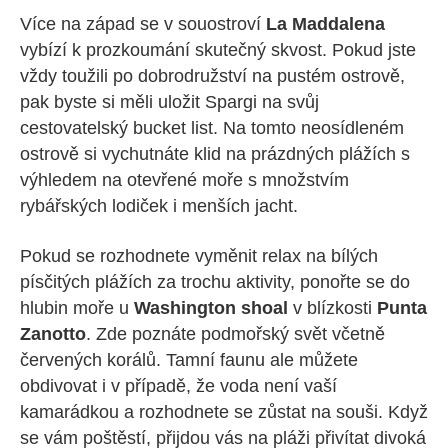
Více na západ se v souostroví
La Maddalena
vybízí k prozkoumání skutečný skvost. Pokud jste
vždy toužili po dobrodružství na pustém ostrově,
pak byste si měli uložit Spargi na svůj
cestovatelský bucket list. Na tomto neosídleném
ostrově si vychutnáte klid na prázdných plážích s
výhledem na otevřené moře s množstvím
rybářských lodiček i menších jacht.
Pokud se rozhodnete vyměnit relax na bílých
písčitých plážích za trochu aktivity, ponořte se do
hlubin moře u
Washington shoal
v blízkosti
Punta
Zanotto
. Zde poznáte podmořský svět včetně
červených korálů. Tamní faunu ale můžete
obdivovat i v případě, že voda není vaší
kamarádkou a rozhodnete se zůstat na souši. Když
se vám poštěstí, přijdou vás na pláži přivítat divoká