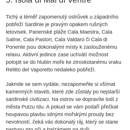
Tichý a téměř zapomenutý ostrůvek u západního
pobřeží Sardinie je pravým opakem rušných
letovisek. Panenské pláže Cala Maestra, Cala
Saline, Cala Pastori, Cala Valdaro či Cala di
Ponente jsou dokonalými místy k zaslouženému
relaxu. Aktivní jedince zase uchvátí možnost
potopit se do hlubin moře ke ztroskotanému vraku
Relitto del Vaporetto nedaleko pobřeží.
Jakmile se sem vydáte, nezapomeňte si všímat
kamenných staveb, které zde zůstaly po nejstarší
sardinské civilizaci. Na ostrov se dopravíte lodí z
města Putzu Idu. A pokud se vám podaří přečkat
houpavou plavbu silnými mořskými proudy bez
nevolností, čeká vás dokonalý ráj, který se stane
pastvou pro oči a balzámem na duši.