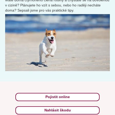
Máte doma čtyřnohého člena rodiny a chystáte se na dovolenou
v cizině? Plánujete ho vzít s sebou, nebo ho raději necháte
doma? Sepsali jsme pro vás praktické tipy.
Pojistit online
Nahlásit škodu