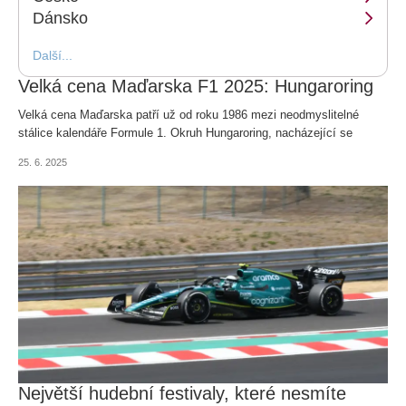
Dánsko
Další...
Velká cena Maďarska F1 2025: Hungaroring
Velká cena Maďarska patří už od roku 1986 mezi neodmyslitelné
stálice kalendáře Formule 1. Okruh Hungaroring, nacházející se
nedaleko Budapešti, se stal prvním místem za železnou oponou, kde
25. 6. 2025
se jel závod F1.
Největší hudební festivaly, které nesmíte