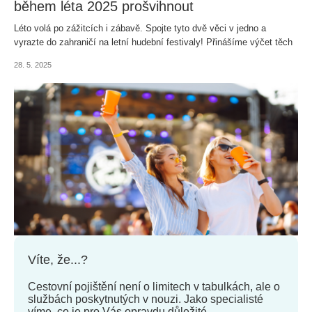
během léta 2025 prošvihnout
Léto volá po zážitcích i zábavě. Spojte tyto dvě věci v jedno a
vyrazte do zahraničí na letní hudební festivaly! Přinášíme výčet těch
nejoblíbenějších.
28. 5. 2025
Víte, že...?
Cestovní pojištění není o limitech v tabulkách, ale o
službách poskytnutých v nouzi. Jako specialisté
víme, co je pro Vás opravdu důležité.