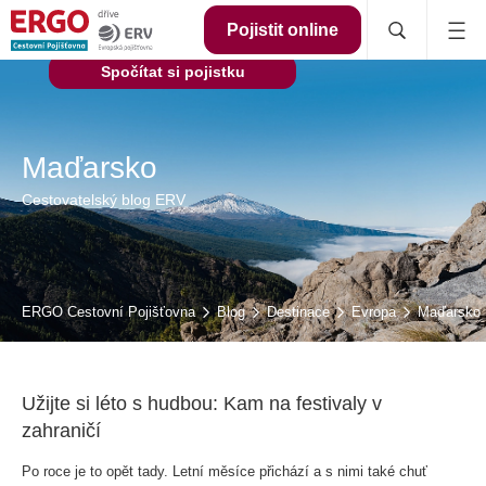
Pojistit online
Spočítat si pojistku
Maďarsko
Cestovatelský blog ERV
ERGO Cestovní Pojišťovna
Blog
Destinace
Evropa
Maďarsko
Užijte si léto s hudbou: Kam na festivaly v
zahraničí
Po roce je to opět tady. Letní měsíce přichází a s nimi také chuť