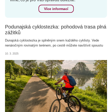
Více informací
Podunajská cyklostezka: pohodová trasa plná
zážitků
Dunajská cyklostezka je splněným snem každého cyklisty. Vede
nenáročným rovinatým terénem, po cestě můžete navštívit spoustu
zajímavých měst a míst, a projet celkem čtyři státy.
10. 3. 2025