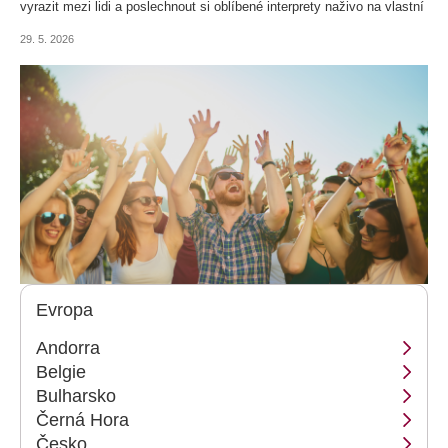
vyrazit mezi lidi a poslechnout si oblíbené interprety naživo na vlastní
uši. Evropské festivaly dnes nejsou jen o hudbě, ale také o atmosféře
29. 5. 2026
měst, nočním životě, plážích nebo přírodě v okolí. Ať už vás láká
temperamentní Španělsko, pohodová Skandinávie nebo několikadenní
festivalové město v srdci Budapešti, letošní sezóna nabízí desítky
důvodů sbalit batoh a vyrazit za hudbou i zážitky.
Evropa
Andorra
Belgie
Bulharsko
Černá Hora
Česko