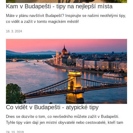
Kam v Budapešti - tipy na nejlepší místa
Máte v plánu navštívit Budapešť? Inspirujte se našimi neotřelými tipy,
co vidět a zažít v tomto magickém městě!
18. 3. 2024
Co vidět v Budapešti - atypické tipy
Dnes se dozvíte o tom, co nevšedního můžete zažít v Budapešti.
Tyhle tipy vám dají jen místní obyvatelé nebo cestovatelé, kteří tam
pobývají déle než víkend nebo jednu dovolenou. Co to tedy je?
24. 10. 2018