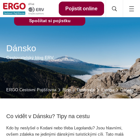
Pojistit online
Spočítat si pojistku
Dánsko
Cestovatelský blog ERV
ERGO Cestovní Pojišťovna
Blog
Destinace
Evropa
Dánsko
Co vidět v Dánsku? Tipy na cestu
Kdo by neslyšel o Kodani nebo třeba Legolandu? Jsou hlavními,
ovšem zdaleka ne jedinými dánskými turistickými cíli. Tato malá