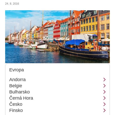
země sloužící často jako vstupní brána
24. 8. 2016
Evropa
Andorra
Belgie
Bulharsko
Černá Hora
Česko
Finsko