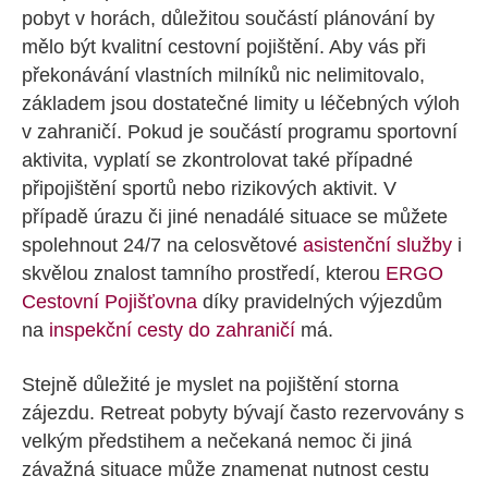
pobyt v horách, důležitou součástí plánování by
mělo být kvalitní cestovní pojištění. Aby vás při
překonávání vlastních milníků nic nelimitovalo,
základem jsou dostatečné limity u léčebných výloh
v zahraničí. Pokud je součástí programu sportovní
aktivita, vyplatí se zkontrolovat také případné
připojištění sportů nebo rizikových aktivit. V
případě úrazu či jiné nenadálé situace se můžete
spolehnout 24/7 na celosvětové
asistenční služby
i
skvělou znalost tamního prostředí, kterou
ERGO
Cestovní Pojišťovna
díky pravidelných výjezdům
na
inspekční cesty do zahraničí
má.
Stejně důležité je myslet na pojištění storna
zájezdu. Retreat pobyty bývají často rezervovány s
velkým předstihem a nečekaná nemoc či jiná
závažná situace může znamenat nutnost cestu