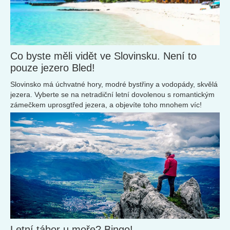
Co byste měli vidět ve Slovinsku. Není to
pouze jezero Bled!
Slovinsko má úchvatné hory, modré bystřiny a vodopády, skvělá
jezera. Vyberte se na netradiční letní dovolenou s romantickým
zámečkem uprosgtřed jezera, a objevíte toho mnohem víc!
Letní tábor u moře? Bingo!