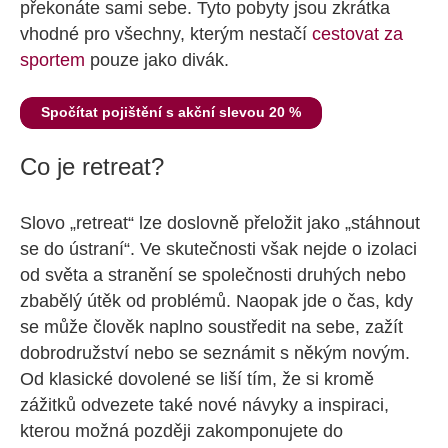
překonáte sami sebe. Tyto pobyty jsou zkrátka
vhodné pro všechny, kterým nestačí
cestovat za
sportem
pouze jako divák.
Spočítat pojištění s akční slevou 20 %
Co je retreat?
Slovo „retreat“ lze doslovně přeložit jako „stáhnout
se do ústraní“. Ve skutečnosti však nejde o izolaci
od světa a stranění se společnosti druhých nebo
zbabělý útěk od problémů. Naopak jde o čas, kdy
se může člověk naplno soustředit na sebe, zažít
dobrodružství nebo se seznámit s někým novým.
Od klasické dovolené se liší tím, že si kromě
zážitků odvezete také nové návyky a inspiraci,
kterou možná později zakomponujete do