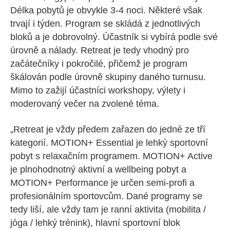
Délka pobytů je obvykle 3-4 noci. Některé však
trvají i týden. Program se skládá z jednotlivých
bloků a je dobrovolný. Účastník si vybírá podle své
úrovně a nálady. Retreat je tedy vhodný pro
začátečníky i pokročilé, přičemž je program
škálován podle úrovně skupiny daného turnusu.
Mimo to zažijí účastníci workshopy, výlety i
moderovaný večer na zvolené téma.
„Retreat je vždy předem zařazen do jedné ze tří
kategorií. MOTION+ Essential je lehký sportovní
pobyt s relaxačním programem. MOTION+ Active
je plnohodnotný aktivní a wellbeing pobyt a
MOTION+ Performance je určen semi-profi a
profesionálním sportovcům. Dané programy se
tedy liší, ale vždy tam je ranní aktivita (mobilita /
jóga / lehký trénink), hlavní sportovní blok