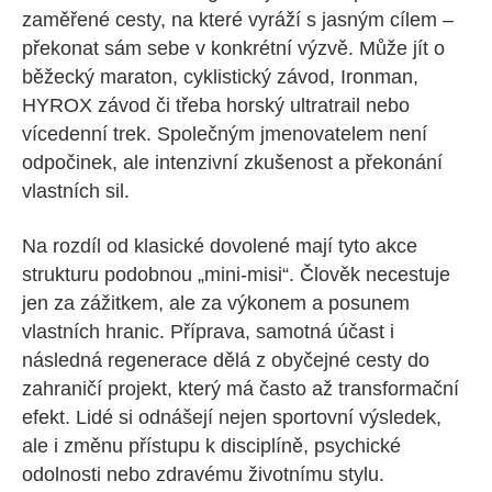
zaměřené cesty, na které vyráží s jasným cílem –
překonat sám sebe v konkrétní výzvě. Může jít o
běžecký maraton, cyklistický závod, Ironman,
HYROX závod či třeba horský ultratrail nebo
vícedenní trek. Společným jmenovatelem není
odpočinek, ale intenzivní zkušenost a překonání
vlastních sil.
Na rozdíl od klasické dovolené mají tyto akce
strukturu podobnou „mini-misi“. Člověk necestuje
jen za zážitkem, ale za výkonem a posunem
vlastních hranic. Příprava, samotná účast i
následná regenerace dělá z obyčejné cesty do
zahraničí projekt, který má často až transformační
efekt. Lidé si odnášejí nejen sportovní výsledek,
ale i změnu přístupu k disciplíně, psychické
odolnosti nebo zdravému životnímu stylu.