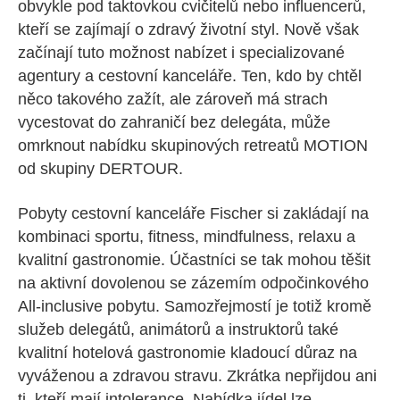
obvykle pod taktovkou cvičitelů nebo influencerů,
kteří se zajímají o zdravý životní styl. Nově však
začínají tuto možnost nabízet i specializované
agentury a cestovní kanceláře. Ten, kdo by chtěl
něco takového zažít, ale zároveň má strach
vycestovat do zahraničí bez delegáta, může
omrknout nabídku skupinových retreatů MOTION
od skupiny DERTOUR.
Pobyty cestovní kanceláře Fischer si zakládají na
kombinaci sportu, fitness, mindfulness, relaxu a
kvalitní gastronomie. Účastníci se tak mohou těšit
na aktivní dovolenou se zázemím odpočinkového
All-inclusive pobytu. Samozřejmostí je totiž kromě
služeb delegátů, animátorů a instruktorů také
kvalitní hotelová gastronomie kladoucí důraz na
vyváženou a zdravou stravu. Zkrátka nepřijdou ani
ti, kteří mají intolerance. Nabídka jídel lze