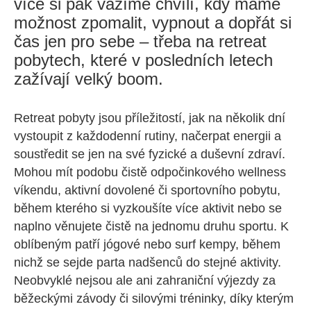
více si pak vážíme chvílí, kdy máme
možnost zpomalit, vypnout a dopřát si
čas jen pro sebe – třeba na retreat
pobytech, které v posledních letech
zažívají velký boom.
Retreat pobyty jsou příležitostí, jak na několik dní
vystoupit z každodenní rutiny, načerpat energii a
soustředit se jen na své fyzické a duševní zdraví.
Mohou mít podobu čistě odpočinkového wellness
víkendu, aktivní dovolené či sportovního pobytu,
během kterého si vyzkoušíte více aktivit nebo se
naplno věnujete čistě na jednomu druhu sportu. K
oblíbeným patří jógové nebo surf kempy, během
nichž se sejde parta nadšenců do stejné aktivity.
Neobvyklé nejsou ale ani zahraniční výjezdy za
běžeckými závody či silovými tréninky, díky kterým