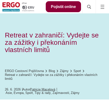
Pojistit online
Retreat v zahraničí: Vydejte se
za zážitky i překonáním
vlastních limitů
ERGO Cestovní Pojišťovna
Blog
Zájmy
Sport
Retreat v zahraničí: Vydejte se za zážitky i překonáním vlastních
limitů
26. 6. 2026
Autor
Patricie Macelová
Asie
,
Evropa
,
Sport
,
Tipy & rady
,
Zajímavosti
,
Zájmy