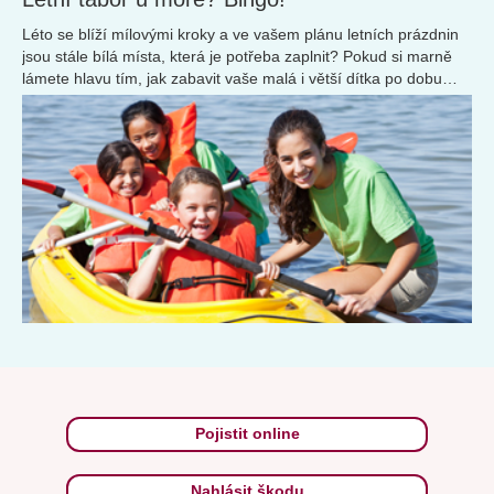
Léto se blíží mílovými kroky a ve vašem plánu letních prázdnin
jsou stále bílá místa, která je potřeba zaplnit? Pokud si marně
lámete hlavu tím, jak zabavit vaše malá i větší dítka po dobu
dlouhých dvou měsíců prázdnin...
Pojistit online
Nahlásit škodu