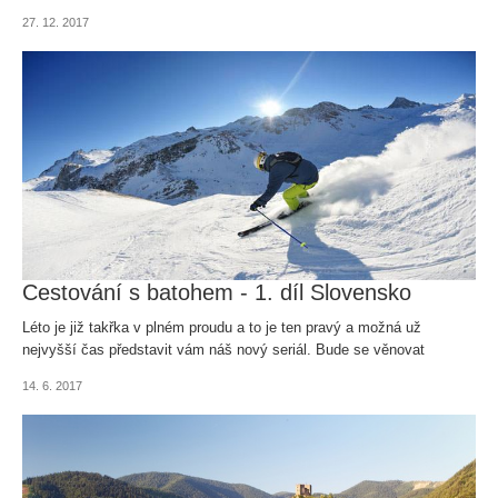
seznamu vašich novoročních předsevzetí, vyrazte k našim
27. 12. 2017
sousedům. S více než devadesáti lyžařskými areály je Slovensko
skvělou volbou na víkendový výlet i na týdenní dovolenou. Podle
čeho si vybrat to nejlepší středisko? Připravili jsme pro vás ta
nejzajímavější.
Cestování s batohem - 1. díl Slovensko
Léto je již takřka v plném proudu a to je ten pravý a možná už
nejvyšší čas představit vám náš nový seriál. Bude se věnovat
zajímavým lokalitám za našimi blízkými i vzdálenějšími hranicemi...
14. 6. 2017