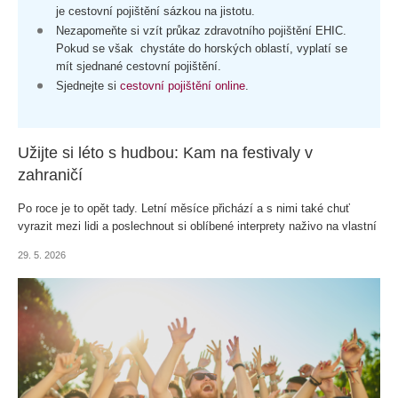
je cestovní pojištění sázkou na jistotu.
Nezapomeňte si vzít průkaz zdravotního pojištění EHIC.
Pokud se však chystáte do horských oblastí, vyplatí se
mít sjednané cestovní pojištění.
Sjednejte si
cestovní pojištění online
.
Užijte si léto s hudbou: Kam na festivaly v
zahraničí
Po roce je to opět tady. Letní měsíce přichází a s nimi také chuť
vyrazit mezi lidi a poslechnout si oblíbené interprety naživo na vlastní
uši. Evropské festivaly dnes nejsou jen o hudbě, ale také o atmosféře
29. 5. 2026
měst, nočním životě, plážích nebo přírodě v okolí. Ať už vás láká
temperamentní Španělsko, pohodová Skandinávie nebo několikadenní
festivalové město v srdci Budapešti, letošní sezóna nabízí desítky
důvodů sbalit batoh a vyrazit za hudbou i zážitky.