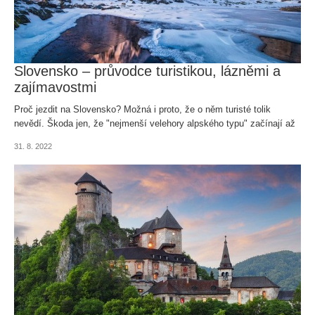
Slovensko – průvodce turistikou, lázněmi a
zajímavostmi
Proč jezdit na Slovensko? Možná i proto, že o něm turisté tolik
nevědí. Škoda jen, že "nejmenší velehory alpského typu" začínají až
u Žiliny.
31. 8. 2022