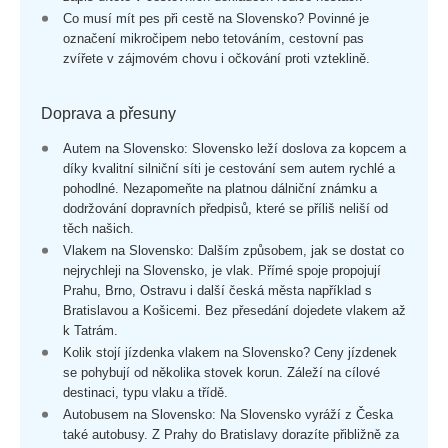
Co musí mít pes při cestě na Slovensko? Povinné je
označení mikročipem nebo tetováním, cestovní pas
zvířete v zájmovém chovu i očkování proti vzteklině.
Doprava a přesuny
Autem na Slovensko: Slovensko leží doslova za kopcem a
díky kvalitní silniční síti je cestování sem autem rychlé a
pohodlné. Nezapomeňte na platnou dálniční známku a
dodržování dopravních předpisů, které se příliš neliší od
těch našich.
Vlakem na Slovensko: Dalším způsobem, jak se dostat co
nejrychleji na Slovensko, je vlak. Přímé spoje propojují
Prahu, Brno, Ostravu i další česká města například s
Bratislavou a Košicemi. Bez přesedání dojedete vlakem až
k Tatrám.
Kolik stojí jízdenka vlakem na Slovensko? Ceny jízdenek
se pohybují od několika stovek korun. Záleží na cílové
destinaci, typu vlaku a třídě.
Autobusem na Slovensko: Na Slovensko vyráží z Česka
také autobusy. Z Prahy do Bratislavy dorazíte přibližně za