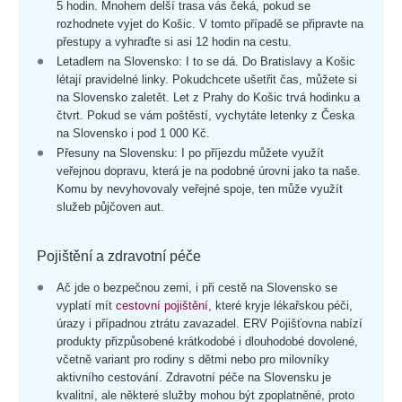
5 hodin. Mnohem delší trasa vás čeká, pokud se
rozhodnete vyjet do Košic. V tomto případě se připravte na
přestupy a vyhraďte si asi 12 hodin na cestu.
Letadlem na Slovensko: I to se dá. Do Bratislavy a Košic
létají pravidelné linky. Pokudchcete ušetřit čas, můžete si
na Slovensko zaletět. Let z Prahy do Košic trvá hodinku a
čtvrt. Pokud se vám poštěstí, vychytáte letenky z Česka
na Slovensko i pod 1 000 Kč.
Přesuny na Slovensku: I po příjezdu můžete využít
veřejnou dopravu, která je na podobné úrovni jako ta naše.
Komu by nevyhovovaly veřejné spoje, ten může využít
služeb půjčoven aut.
Pojištění a zdravotní péče
Ač jde o bezpečnou zemi, i při cestě na Slovensko se
vyplatí mít
cestovní pojištění
, které kryje lékařskou péči,
úrazy i případnou ztrátu zavazadel. ERV Pojišťovna nabízí
produkty přizpůsobené krátkodobé i dlouhodobé dovolené,
včetně variant pro rodiny s dětmi nebo pro milovníky
aktivního cestování. Zdravotní péče na Slovensku je
kvalitní, ale některé služby mohou být zpoplatněné, proto