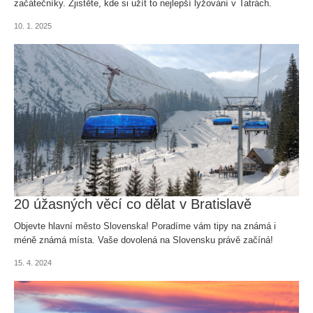
začátečníky. Zjistěte, kde si užít to nejlepší lyžování v Tatrách.
Naplánujte svou zimní dovolenou v srdci Tater a prožijte skutečnou
10. 1. 2025
zimní pohádku!
20 úžasných věcí co dělat v Bratislavě
Objevte hlavní město Slovenska! Poradíme vám tipy na známá i
méně známá místa. Vaše dovolená na Slovensku právě začíná!
15. 4. 2024