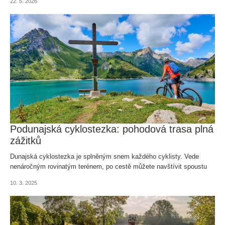
22. 5. 2026
Podunajská cyklostezka: pohodová trasa plná
zážitků
Dunajská cyklostezka je splněným snem každého cyklisty. Vede
nenáročným rovinatým terénem, po cestě můžete navštívit spoustu
zajímavých měst a míst, a projet celkem čtyři státy.
10. 3. 2025