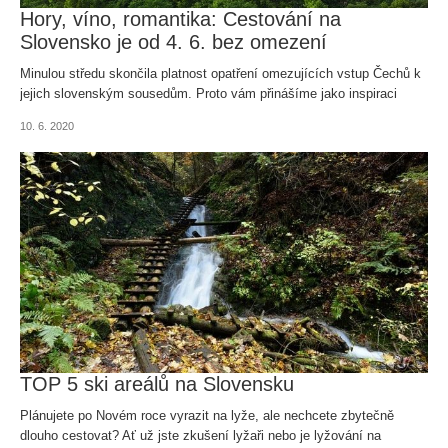
Hory, víno, romantika: Cestování na
Slovensko je od 4. 6. bez omezení
Minulou středu skončila platnost opatření omezujících vstup Čechů k
jejich slovenským sousedům. Proto vám přinášíme jako inspiraci
několik míst, které můžete zařadit na program nadšeného výletu do
10. 6. 2020
blízkých velehor.
TOP 5 ski areálů na Slovensku
Plánujete po Novém roce vyrazit na lyže, ale nechcete zbytečně
dlouho cestovat? Ať už jste zkušení lyžaři nebo je lyžování na