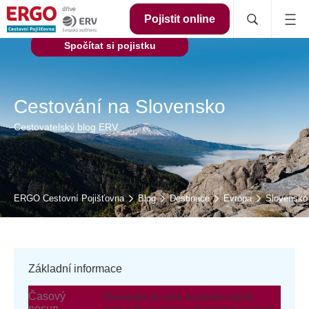
Pojistit online
Spočítat si pojistku
Cestování na Slovensko
Cestovatelský blog ERV
ERGO Cestovní Pojišťovna
Blog
Destinace
Evropa
Slovensko
Základní informace
Časový
Slovensko je naše sousední země,
posun