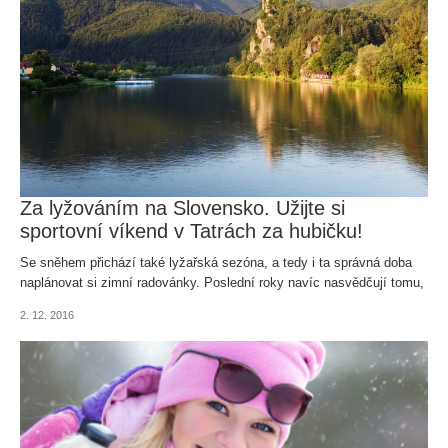
Za lyžováním na Slovensko. Užijte si
sportovní víkend v Tatrách za hubičku!
Se sněhem přichází také lyžařská sezóna, a tedy i ta správná doba
naplánovat si zimní radovánky. Poslední roky navíc nasvědčují tomu,
že čím dál víc lidí ...
2. 12. 2016