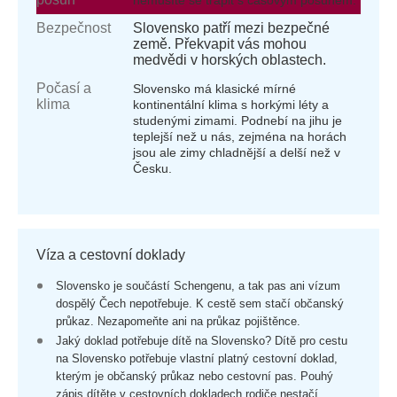
nemusíte se trápit s časovým posunem.
Bezpečnost
Slovensko patří mezi bezpečné
země. Překvapit vás mohou
medvědi v horských oblastech.
Počasí a
Slovensko má klasické mírné
klima
kontinentální klima s horkými léty a
studenými zimami. Podnebí na jihu je
teplejší než u nás, zejména na horách
jsou ale zimy chladnější a delší než v
Česku.
Víza a cestovní doklady
Slovensko je součástí Schengenu, a tak pas ani vízum
dospělý Čech nepotřebuje. K cestě sem stačí občanský
průkaz. Nezapomeňte ani na průkaz pojištěnce.
Jaký doklad potřebuje dítě na Slovensko? Dítě pro cestu
na Slovensko potřebuje vlastní platný cestovní doklad,
kterým je občanský průkaz nebo cestovní pas. Pouhý
zápis dítěte v cestovních dokladech rodiče nestačí.