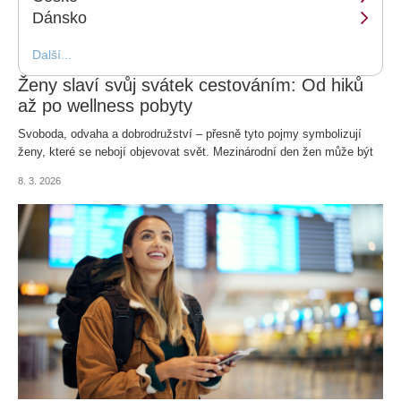
Dánsko
Další...
Ženy slaví svůj svátek cestováním: Od hiků
až po wellness pobyty
Svoboda, odvaha a dobrodružství – přesně tyto pojmy symbolizují
ženy, které se nebojí objevovat svět. Mezinárodní den žen může být
ideální příležitostí, jak se odměnit výletem za novými zážitky a koupit
8. 3. 2026
si letenky do destinace, kterou byste už rády přetavily z travel bucket
listu do skutečných zážitků.