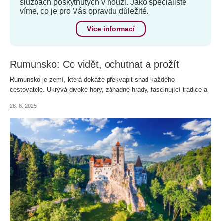
službách poskytnutých v nouzi. Jako specialisté
víme, co je pro Vás opravdu důležité.
Více informací
Rumunsko: Co vidět, ochutnat a prožít
Rumunsko je zemí, která dokáže překvapit snad každého
cestovatele. Ukrývá divoké hory, záhadné hrady, fascinující tradice a
chutě, které jinde vaše jazyky nepoškádlí. Pokud hledáte levnou
28. 8. 2025
destinaci, jedná se o ideální tip pro dovolenou nejen v roce 2025.