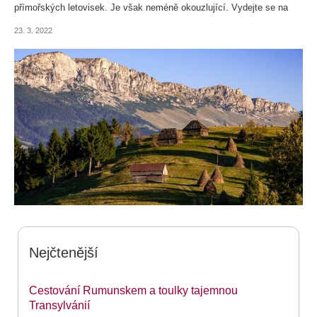
přímořských letovisek. Je však neméně okouzlující. Vydejte se na
toulky po rumunských zajímavostech.
23. 3. 2022
Nejčtenější
Cestování Rumunskem a toulky tajemnou
Transylvánií