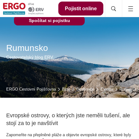
Pojistit online
Spočítat si pojistku
Rumunsko
Cestovatelský blog ERV
ERGO Cestovní Pojišťovna
Blog
Destinace
Evropa
Rumunsko
Evropské ostrovy, o kterých jste neměli tušení, ale
stojí za to je navštívit
Zapomeňte na přeplněné pláže a objevte evropské ostrovy, které byly