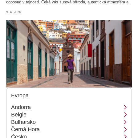
doposud v tajnosti. Čeká vás surová příroda, autentická atmosféra a
pocit, že jste našli místo, které jen tak někdo neobjeví.
9. 4. 2026
Evropa
Andorra
Belgie
Bulharsko
Černá Hora
Česko