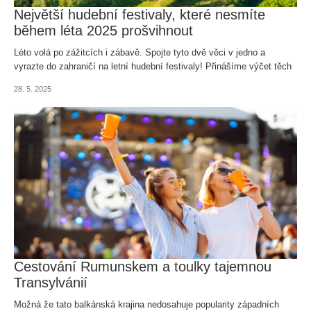
Největší hudební festivaly, které nesmíte
během léta 2025 prošvihnout
Léto volá po zážitcích i zábavě. Spojte tyto dvě věci v jedno a
vyrazte do zahraničí na letní hudební festivaly! Přinášíme výčet těch
nejoblíbenějších.
28. 5. 2025
Cestování Rumunskem a toulky tajemnou
Transylvánií
Možná že tato balkánská krajina nedosahuje popularity západních