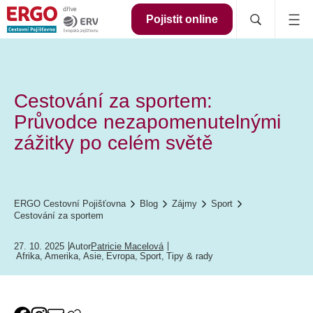
Pojistit online
Cestování za sportem:
Průvodce nezapomenutelnými
zážitky po celém světě
ERGO Cestovní Pojišťovna
Blog
Zájmy
Sport
Cestování za sportem
27. 10. 2025
Autor
Patricie Macelová
Afrika
,
Amerika
,
Asie
,
Evropa
,
Sport
,
Tipy & rady