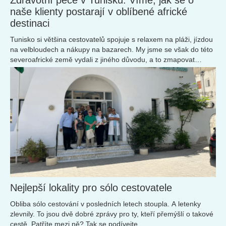
naše klienty postarají v oblíbené africké
destinaci
Tunisko si většina cestovatelů spojuje s relaxem na pláži, jízdou
na velbloudech a nákupy na bazarech. My jsme se však do této
severoafrické země vydali z jiného důvodu, a to zmapovat
úroveň zdravotní péče.
Nejlepší lokality pro sólo cestovatele
Obliba sólo cestování v posledních letech stoupla. A letenky
zlevnily. To jsou dvě dobré zprávy pro ty, kteří přemýšlí o takové
cestě. Patříte mezi ně? Tak se podívejte ...