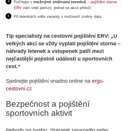
možnými změnami termínů
Počítejte s
–
pojištění storna
ERV
vám vrátí peníze, pokud se akce přeloží.
Při letenkách volte varianty s možností změny data.
Tip specialisty na cestovní pojištění ERV: „U
velkých akcí se vždy vyplatí pojištění storna –
náhrady letenek a vstupenek patří mezi
nejčastější pojistné události u sportovních
cest.“
Sjednejte pojištění snadno online na
ergo-
cestovni.cz
Bezpečnost a pojištění
sportovních aktivit
Nehody na svahu, ztracené zavazadlo nebo