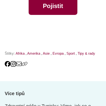
Pojistit
online
Štítky:
Afrika
,
Amerika
,
Asie
,
Evropa
,
Sport
,
Tipy & rady
Více tipů
Zdravotní péče v Tunisku: Víme, jak se o