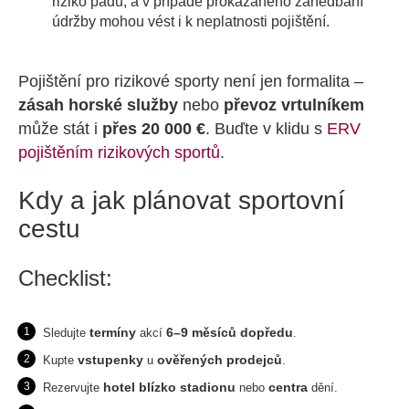
riziko pádu, a v případě prokázaného zanedbání
údržby mohou vést i k neplatnosti pojištění.
Pojištění pro rizikové sporty není jen formalita –
zásah horské služby
nebo
převoz vrtulníkem
může stát i
přes 20 000 €
. Buďte v klidu s
ERV
pojištěním rizikových sportů
.
Kdy a jak plánovat sportovní
cestu
Checklist:
termíny
6–9 měsíců dopředu
Sledujte
akcí
.
vstupenky
ověřených prodejců
Kupte
u
.
hotel blízko stadionu
centra
Rezervujte
nebo
dění.