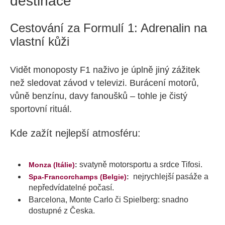
destinace
Cestování za Formulí 1: Adrenalin na
vlastní kůži
Vidět monoposty F1 naživo je úplně jiný zážitek
než sledovat závod v televizi. Burácení motorů,
vůně benzínu, davy fanoušků – tohle je čistý
sportovní rituál.
Kde zažít nejlepší atmosféru:
svatyně motorsportu a srdce Tifosi.
Monza (Itálie)
:
nejrychlejší pasáže a
Spa-Francorchamps (Belgie)
:
nepředvídatelné počasí.
Barcelona, Monte Carlo či Spielberg: snadno
dostupné z Česka.