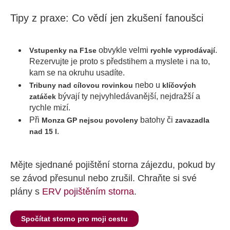
Tipy z praxe: Co vědí jen zkušení fanoušci
obvykle velmi
.
Vstupenky na F1
se
rychle vyprodávají
Rezervujte je proto s předstihem a myslete i na to,
kam se na okruhu usadíte.
nebo u
Tribuny nad cílovou rovinkou
klíčových
bývají ty nejvyhledávanější, nejdražší a
zatáček
rychle mizí.
Při
batohy či
Monza GP nejsou povoleny
zavazadla
.
nad 15 l
Mějte sjednané pojištění storna zájezdu, pokud by
se závod přesunul nebo zrušil. Chraňte si své
plány s
ERV pojištěním storna
.
Spočítat storno pro moji cestu