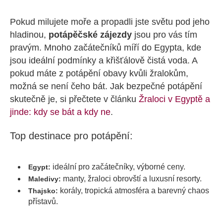
Pokud milujete moře a propadli jste světu pod jeho
hladinou,
potápěčské zájezdy
jsou pro vás tím
pravým. Mnoho začátečníků míří do Egypta, kde
jsou ideální podmínky a křišťálově čistá voda. A
pokud máte z potápění obavy kvůli žralokům,
možná se není čeho bát. Jak bezpečné potápění
skutečně je, si přečtete v článku
Žraloci v Egyptě a
jinde: kdy se bát a kdy ne
.
Top destinace pro potápění:
ideální pro začátečníky, výborné ceny.
Egypt:
manty, žraloci obrovští a luxusní resorty.
Maledivy:
korály, tropická atmosféra a barevný chaos
Thajsko:
přístavů.