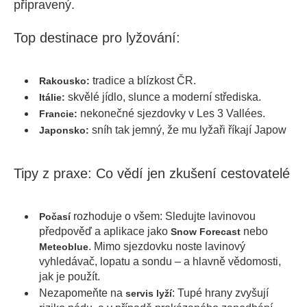
připravený.
Top destinace pro lyžování:
tradice a blízkost ČR.
Rakousko:
skvělé jídlo, slunce a moderní střediska.
Itálie:
nekonečné sjezdovky v Les 3 Vallées.
Francie:
sníh tak jemný, že mu lyžaři říkají Japow
Japonsko:
Tipy z praxe: Co vědí jen zkušení cestovatelé
rozhoduje o všem: Sledujte lavinovou
Počasí
předpověď a aplikace jako
nebo
Snow Forecast
. Mimo sjezdovku noste lavinový
Meteoblue
vyhledávač, lopatu a sondu – a hlavně vědomosti,
jak je použít.
Nezapomeňte na
: Tupé hrany zvyšují
servis lyží