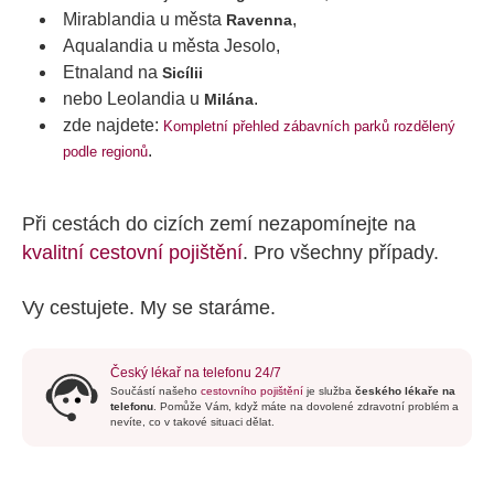
Mirablandia u města
,
Ravenna
Aqualandia u města Jesolo,
Etnaland na
Sicílii
nebo Leolandia u
.
Milána
zde najdete:
Kompletní přehled zábavních parků rozdělený
.
podle regionů
Při cestách do cizích zemí nezapomínejte na
kvalitní cestovní pojištění
. Pro všechny případy.
Vy cestujete. My se staráme.
Český lékař na telefonu 24/7
Součástí našeho
cestovního pojištění
je služba
českého lékaře na
telefonu
. Pomůže Vám, když máte na dovolené zdravotní problém a
nevíte, co v takové situaci dělat.