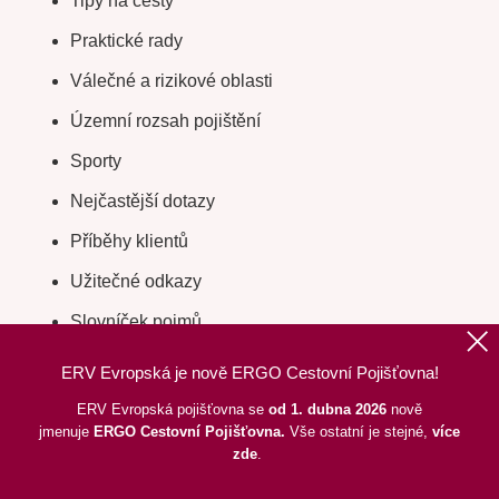
Tipy na cesty
Praktické rady
Válečné a rizikové oblasti
Územní rozsah pojištění
Sporty
Nejčastější dotazy
Příběhy klientů
Užitečné odkazy
Slovníček pojmů
Cílové trhy
ERV Evropská je nově ERGO Cestovní Pojišťovna!
Digitální kartička cestovního pojištění
ERV Evropská pojišťovna se
od 1. dubna 2026
nově
jmenuje
ERGO
Cestovní Pojišťovna.
Vše ostatní je stejné,
více
Odstoupení od smlouvy
zde
.