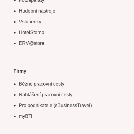
Fotoaparáty
Hudební nástroje
Vstupenky
HotelStorno
ERV@store
Firmy
Běžné pracovní cesty
Nahlášení pracovní cesty
Pro podnikatele (sBusinessTravel)
myBTi