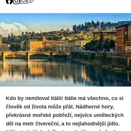
Kdo by nemiloval Itálii! Itálie má všechno, co si
člověk od života může přát. Nádherné hory,
překrásné mořské pobřeží, nejvíce uměleckých
děl na metr čtvereční, a to nejlahodnější jídlo.