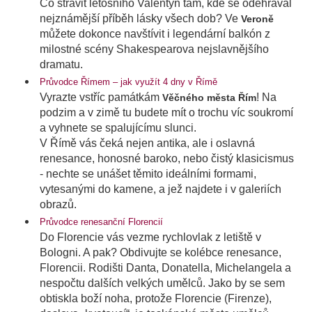
Co strávit letošního Valentýn tam, kde se odehrával
nejznámější příběh lásky všech dob? Ve
Veroně
můžete dokonce navštívit i legendární balkón z
milostné scény Shakespearova nejslavnějšího
dramatu.
Průvodce Římem – jak využít 4 dny v Římě
Vyrazte vstříc památkám
! Na
Věčného města Řím
podzim a v zimě tu budete mít o trochu víc soukromí
a vyhnete se spalujícímu slunci.
V Římě vás čeká nejen antika, ale i oslavná
renesance, honosné baroko, nebo čistý klasicismus
- nechte se unášet těmito ideálními formami,
vytesanými do kamene, a jež najdete i v galeriích
obrazů.
Průvodce renesanční Florencií
Do Florencie vás vezme rychlovlak z letiště v
Bologni. A pak? Obdivujte se kolébce renesance,
Florencii. Rodišti Danta, Donatella, Michelangela a
nespočtu dalších velkých umělců. Jako by se sem
obtiskla boží noha, protože Florencie (Firenze),