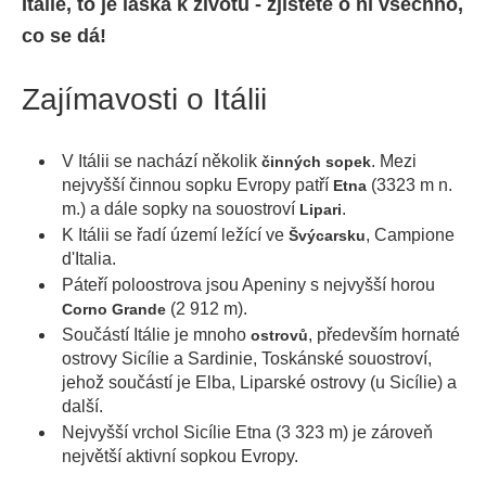
Itálie, to je láska k životu - zjistěte o ní všechno,
co se dá!
Zajímavosti o Itálii
V Itálii se nachází několik
. Mezi
činných sopek
nejvyšší činnou sopku Evropy patří
(3323 m n.
Etna
m.) a dále sopky na souostroví
.
Lipari
K Itálii se řadí území ležící ve
, Campione
Švýcarsku
d'Italia.
Páteří poloostrova jsou Apeniny s nejvyšší horou
(2 912 m).
Corno Grande
Součástí Itálie je mnoho
, především hornaté
ostrovů
ostrovy Sicílie a Sardinie, Toskánské souostroví,
jehož součástí je Elba, Liparské ostrovy (u Sicílie) a
další.
Nejvyšší vrchol Sicílie Etna (3 323 m) je zároveň
největší aktivní sopkou Evropy.