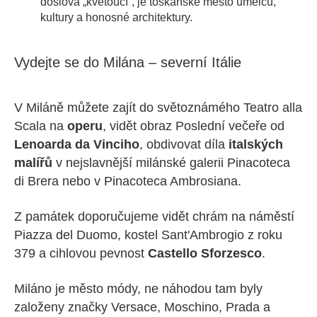
doslova „kvetoucí“, je toskánské město umělců,
kultury a honosné architektury.
Vydejte se do Milána – severní Itálie
V Miláně můžete zajít do světoznámého Teatro alla
Scala na
operu
, vidět obraz Poslední večeře od
Lenoarda da Vinciho
, obdivovat díla
italských
malířů
v nejslavnější milánské galerii Pinacoteca
di Brera nebo v Pinacoteca Ambrosiana.
Z památek doporučujeme vidět chrám na náměstí
Piazza del Duomo, kostel Sant'Ambrogio z roku
379 a cihlovou pevnost
Castello Sforzesco
.
Miláno je město módy, ne náhodou tam byly
založeny značky Versace, Moschino, Prada a