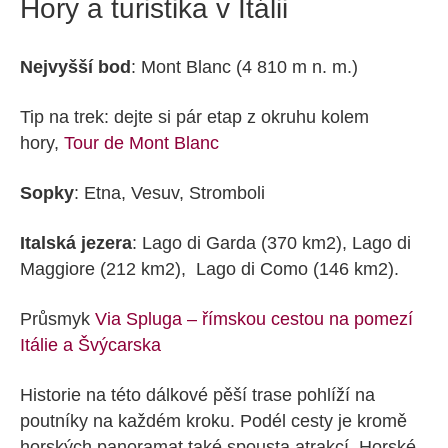
Hory a turistika v Itálii
Nejvyšší bod
: Mont Blanc (4 810 m n. m.)
Tip na trek: dejte si pár etap z okruhu kolem
hory,
Tour de Mont Blanc
Sopky
: Etna, Vesuv, Stromboli
Italská jezera
: Lago di Garda (370 km2), Lago di
Maggiore (212 km2), Lago di Como (146 km2).
Průsmyk
Via Spluga – římskou cestou na pomezí
Itálie a Švýcarska
Historie na této dálkové pěší trase pohlíží na
poutníky na každém kroku. Podél cesty je kromě
horských panoramat také spousta atrakcí. Horské