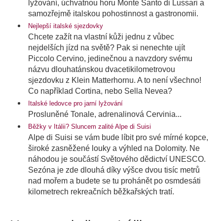
lyžování, úchvatnou horu Monte Santo di Lussari a
samozřejmě italskou pohostinnost a gastronomii.
Nejlepší italské sjezdovky
Chcete zažít na vlastní kůži jednu z vůbec
nejdelších jízd na světě? Pak si nenechte ujít
Piccolo Cervino, jedinečnou a navzdory svému
názvu dlouhatánskou dvacetikilometrovou
sjezdovku z Klein Matterhornu. A to není všechno!
Co například Cortina, nebo Sella Nevea?
Italské ledovce pro jarní lyžování
Prosluněné Tonale, adrenalinová Cervinia...
Běžky v Itálii? Sluncem zalité Alpe di Suisi
Alpe di Suisi se vám bude líbit pro své mírné kopce,
široké zasněžené louky a výhled na Dolomity. Ne
náhodou je součástí Světového dědictví UNESCO.
Sezóna je zde dlouhá díky výšce dvou tisíc metrů
nad mořem a budete se tu prohánět po osmdesáti
kilometrech rekreačních běžkařských tratí.