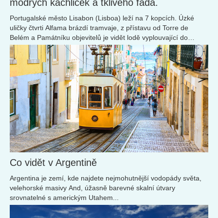
modrých kachliček a tklivého fada.
Portugalské město Lisabon (Lisboa) leží na 7 kopcích. Úzké
uličky čtvrti Alfama brázdí tramvaje, z přístavu od Torre de
Belém a Památníku objevitelů je vidět lodě vyplouvající do
zámoří.
Co vidět v Argentině
Argentina je zemí, kde najdete nejmohutnější vodopády světa,
velehorské masivy And, úžasně barevné skalní útvary
srovnatelné s americkým Utahem...