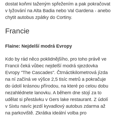
dostat koňmi taženým spřežením a pak pokračovat
v lyžování na Alta Badia nebo Val Gardena - anebo
chytit autobus zpátky do Cortiny.
Francie
Flaine: Nejdelší modrá Evropy
Kdo by rád něco poklidnějšího, pro toho právě ve
Francii čeká vůbec nejdelší modrá sjezdovka
Evropy "The Cascades". Čtrnáctikilometrová jízda
na ní začíná ve výšce 2,5 tisíc metrů a pokračuje
do údolí krásnou přírodou, na které po celou dobu
nezahlédnete lanovku. A během dne stojí za to
udělat si přestávku v Gers lake restaurant. Z údolí
v Sixtu navíc jezdí kyvadlový autobus zdarma až
na parkoviště. Zkrátka ideální volba pro