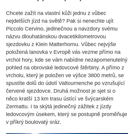
Chcete zažít na vlastní kůži jednu z vůbec
nejdelších jízd na světě? Pak si nenechte ujít
Piccolo Cervino, jedinečnou a navzdory svému
názvu dlouhatánskou dvacetikilometrovou
sjezdovku z Klein Matterhornu. Vůbec nejvýše
položená lanovka v Evropě vás vezme přímo na
vrchol hory, kde se vám nabídne nezapomenutelný
pohled na obrovské ledovcové štěrbiny. A přímo z
vrcholu, který je položen ve výšce 3800 metrů, se
spustíte dolů do údolí Valtournenche po vzrušující
červené sjezdovce. Druhá možnost je sjet si o
něco kratší 13 km trasu ústící ve švýcarském
Zermattu. I ta skýtá jedinečný zážitek z jízdy
ledovcovým úsekem, který se postupně proměňuje
v příkrý boulovatý sráz.