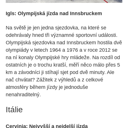
Igls: Olympijská jízda nad Innsbruckem
Na světě je jen jedna sjezdovka, na které se
odehrávaly hned tři významné sportovní události.
Olympijská sjezdovka nad Innsbruckem hostila dvě
olympiády v letech 1964 a 1976 a v roce 2012 se
na ní konaly Olympijské hry mládeže. Na rozdíl od
ostatních je o trochu kratší, měří něco málo přes 5
km a závodníci ji stíhají sjet pod dvě minuty. Ale
nač chvátat? Zážitek z výhledů a z celkové
atmosféry během jízdy je jednoduše
nenahraditelný.
Itálie
Cervinia: Nejvyšší a nejdelší jízda