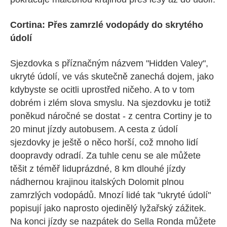
Cortina: Přes zamrzlé vodopády do skrytého
údolí
Sjezdovka s příznačným názvem "Hidden Valey",
ukryté údolí, ve vás skutečně zanechá dojem, jako
kdybyste se ocitli uprostřed ničeho. A to v tom
dobrém i zlém slova smyslu. Na sjezdovku je totiž
poněkud náročné se dostat - z centra Cortiny je to
20 minut jízdy autobusem. A cesta z údolí
sjezdovky je ještě o něco horší, což mnoho lidí
doopravdy odradí. Za tuhle cenu se ale můžete
těšit z téměř liduprázdné, 8 km dlouhé jízdy
nádhernou krajinou italských Dolomit plnou
zamrzlých vodopádů. Mnozí lidé tak "ukryté údolí"
popisují jako naprosto ojedinělý lyžařský zážitek.
Na konci jízdy se nazpátek do Sella Ronda můžete