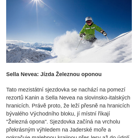
Sella Nevea: Jízda Železnou oponou
Tato mezistátní sjezdovka se nachází na pomezí
rezortů Kanin a Sella Nevea na slovinsko-italských
hranicích. Právě proto, že leží přesně na hranicích
bývalého Východního bloku, jí místní říkají
"Železná opona". Sjezdovka začíná na vrcholu
překrásným výhledem na Jaderské moře a
pokračuje malebnou krajinou přes lesy až do údolí.