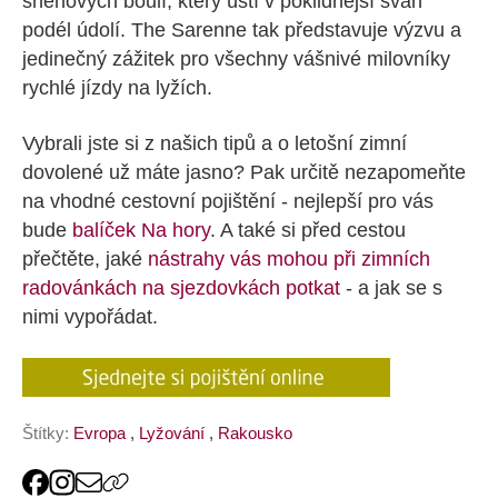
sněhových boulí, který ústí v poklidnější svah
podél údolí. The Sarenne tak představuje výzvu a
jedinečný zážitek pro všechny vášnivé milovníky
rychlé jízdy na lyžích.
Vybrali jste si z našich tipů a o letošní zimní
dovolené už máte jasno? Pak určitě nezapomeňte
na vhodné cestovní pojištění - nejlepší pro vás
bude
balíček Na hory
. A také si před cestou
přečtěte, jaké
nástrahy vás mohou při zimních
radovánkách na sjezdovkách potkat
- a jak se s
nimi vypořádat.
Štítky:
Evropa
,
Lyžování
,
Rakousko