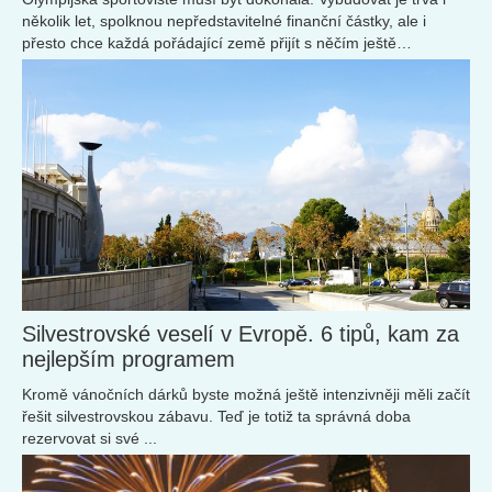
několik let, spolknou nepředstavitelné finanční částky, ale i
přesto chce každá pořádající země přijít s něčím ještě
pompéznějším! Ještě aby ne, když mají hostit největší sportovní
událost světa – olympijské hry. Ale co se děje se závodišti,
jakmile je dobojováno a nezbývá už ani jedna volná medaile?
Podívejte se s námi na to, jak po letech vypadají.
Silvestrovské veselí v Evropě. 6 tipů, kam za
nejlepším programem
Kromě vánočních dárků byste možná ještě intenzivněji měli začít
řešit silvestrovskou zábavu. Teď je totiž ta správná doba
rezervovat si své ...