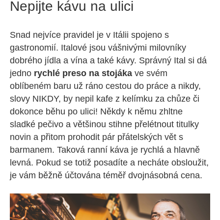
Nepijte kávu na ulici
Snad nejvíce pravidel je v Itálii spojeno s
gastronomií. Italové jsou vášnivými milovníky
dobrého jídla a vína a také kávy. Správný Ital si dá
jedno
rychlé preso na stojáka
ve svém
oblíbeném baru už ráno cestou do práce a nikdy,
slovy NIKDY, by nepil kafe z kelímku za chůze či
dokonce běhu po ulici! Někdy k němu zhltne
sladké pečivo a většinou stihne přelétnout titulky
novin a přitom prohodit pár přátelských vět s
barmanem. Taková ranní káva je rychlá a hlavně
levná. Pokud se totiž posadíte a necháte obsloužit,
je vám běžně účtována téměř dvojnásobná cena.