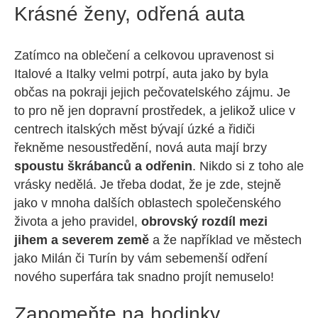
Krásné ženy, odřená auta
Zatímco na oblečení a celkovou upravenost si
Italové a Italky velmi potrpí, auta jako by byla
občas na pokraji jejich pečovatelského zájmu. Je
to pro ně jen dopravní prostředek, a jelikož ulice v
centrech italských měst bývají úzké a řidiči
řekněme nesoustředění, nová auta mají brzy
spoustu škrábanců a odřenin
. Nikdo si z toho ale
vrásky nedělá. Je třeba dodat, že je zde, stejně
jako v mnoha dalších oblastech společenského
života a jeho pravidel,
obrovský rozdíl mezi
jihem a severem země
a že například ve městech
jako Milán či Turín by vám sebemenší odření
nového superfára tak snadno projít nemuselo!
Zapomeňte na hodinky