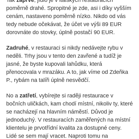
Tak
zaprvé
, jídlo je v italských restauracích
poměrně drahé. Spropitné je zde, asi i díky vyšším
cenám, nastaveno poměrně nízko. Nikdo od vás
tedy nebude očekávat, že účet ve výši 89 EUR
dorovnáte do stovky, úplně postačí 90 EUR.
Zadruhé
, v restauraci si nikdy nedávejte rybu v
neděli. Trhy jsou v tento den zavřené a tudíž je
jasné, že byste kupovali lahůdku, která
přenocovala v mrazáku. A to, jak víme od Zdeňka
P., rybám na talíři úplně nesvědčí.
No a
zatřetí
, vybírejte si raději restaurace v
bočních uličkách, kam chodí místní, nikoliv ty, které
se nacházejí na hlavním náměstí. Důvod je
jednoduchý. V restauracích zaměřených na místní
klientelu je prvotřídní kvalita za dostupné ceny.
Lidé se sem mají vracet. Naproti tomu na