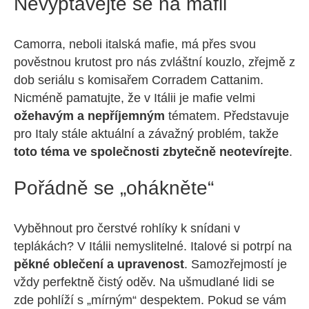
Nevyptávejte se na mafii
Camorra, neboli italská mafie, má přes svou
pověstnou krutost pro nás zvláštní kouzlo, zřejmě z
dob seriálu s komisařem Corradem Cattanim.
Nicméně pamatujte, že v Itálii je mafie velmi
ožehavým a nepříjemným
tématem. Představuje
pro Italy stále aktuální a závažný problém, takže
toto téma ve společnosti zbytečně neotevírejte
.
Pořádně se „ohákněte“
Vyběhnout pro čerstvé rohlíky k snídani v
teplákách? V Itálii nemyslitelné. Italové si potrpí na
pěkné oblečení a upravenost
. Samozřejmostí je
vždy perfektně čistý oděv. Na ušmudlané lidi se
zde pohlíží s „mírným“ despektem. Pokud se vám