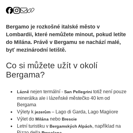
Bergamo je rozkošné italské město v
Lombardii, které nemůžete minout, pokud letíte
do Milána. Právě v Bergamu se nachází malé,
byť mezinárodní letiště.
Co si můžete užít v okolí
Bergama?
nejen termální -
totiž není pouze
Lázně
San Pellegrini
minerálka ale i lázeňské městečko 40 km od
Bergama
Výlety k
– Lago di Garda, Lago Magiiore
jezerům
Výlet do
nebo
Milána
Brescie
Letní turistiku v
, například na
Bergamských Alpách
Pizzo della
Presolana