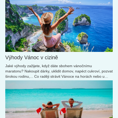
Výhody Vánoc v cizině
Jaké výhody zažijete, když dáte sbohem vánočnímu
maratonu? Nakoupit dárky, uklidit domov, napéct cukroví, pozvat
širokou rodinu,... Co raději strávit Vánoce na horách nebo u
moře?