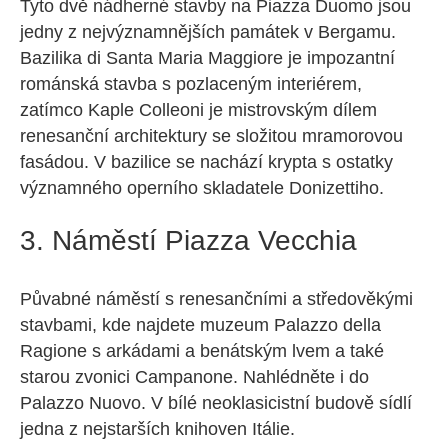
Tyto dvě nádherné stavby na Piazza Duomo jsou
jedny z nejvýznamnějších památek v Bergamu.
Bazilika di Santa Maria Maggiore je impozantní
románská stavba s pozlaceným interiérem,
zatímco Kaple Colleoni je mistrovským dílem
renesanční architektury se složitou mramorovou
fasádou. V bazilice se nachází krypta s ostatky
významného operního skladatele Donizettiho.
3. Náměstí Piazza Vecchia
Půvabné náměstí s renesančními a středověkými
stavbami, kde najdete muzeum Palazzo della
Ragione s arkádami a benátským lvem a také
starou zvonici Campanone. Nahlédněte i do
Palazzo Nuovo. V bílé neoklasicistní budově sídlí
jedna z nejstarších knihoven Itálie.