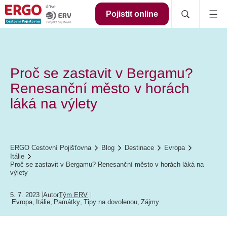
Pojistit online
Proč se zastavit v Bergamu?
Renesanční město v horách
láká na výlety
ERGO Cestovní Pojišťovna
Blog
Destinace
Evropa
Itálie
Proč se zastavit v Bergamu? Renesanční město v horách láká na
výlety
5. 7. 2023
Autor
Tým ERV
Evropa
,
Itálie
,
Památky
,
Tipy na dovolenou
,
Zájmy