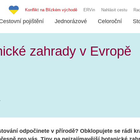
Konflikt na Blízkém východě
ERVin
Nahlásit cestu
Rad
Cestovní pojištění
Jednorázové
Celoroční
St
nické zahrady v Evropě
estování odpočinete v přírodě? Obklopujete se rádi k
přesně pro vás. Tipy na nejzajímavější botanické za