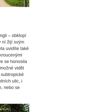
ngli – obklopí
 ní žijí svým
ěta uvidíte také
zkroucenými
ve se honosila
 možné vidět
 subtropické
ních ulic, i
m
, nebo se