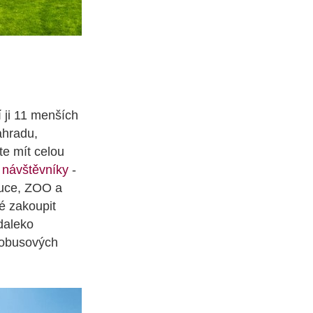
 ji 11 menších
ahradu,
te mít celou
 návštěvníky
-
oluce, ZOO a
é zakoupit
daleko
tobusových