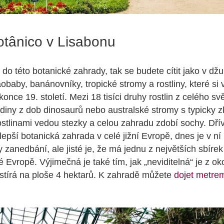
otânico v Lisabonu
do této botanické zahrady, tak se budete cítit jako v džu
obaby, banánovníky, tropické stromy a rostliny, které si v
once 19. století. Mezi 18 tisíci druhy rostlin z celého sv
iny z dob dinosaurů nebo australské stromy s typicky 
stlinami vedou stezky a celou zahradu zdobí sochy. Dří
epší botanická zahrada v celé jižní Evropě, dnes je v ní
zanedbání, ale jisté je, že má jednu z největších sbírek
 Evropě. Výjimečná je také tím, jak „neviditelná“ je z okol
stírá na ploše 4 hektarů. K zahradě můžete
dojet metre