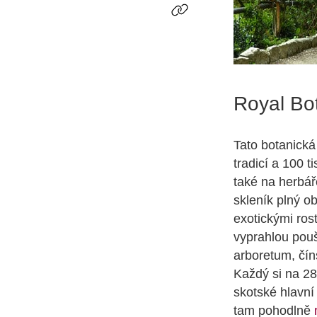
Royal Bo
Tato botanická
tradicí a 100 t
také na herbář
skleník plný ob
exotickými ros
vyprahlou poušť
arboretum, čín
Každý si na 28 
skotské hlavní
tam pohodlně