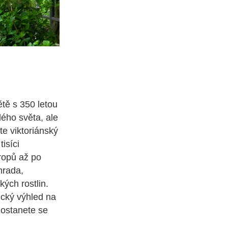
tě s 350 letou
lého světa, ale
vte viktoriánský
isíci
ropů až po
hrada,
ých rostlin.
ický výhled na
dostanete se