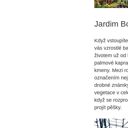
Jardim B
Když vstoupíte 
vás vzrostlé ba
životem už od k
palmové kaprad
kmeny. Mezi ro
označením nejl
drobné známky 
vegetace v celé
když se rozpro
projít pěšky.