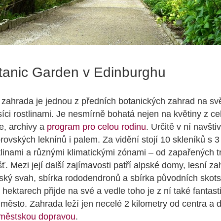
tanic Garden v Edinburghu
 zahrada je jednou z předních botanických zahrad na svě
isíci rostlinami. Je nesmírně bohatá nejen na květiny z ce
e, archivy a
program pro celou rodinu
. Určitě v ní navšti
rovských leknínů i palem. Za vidění stojí 10 skleníků s 3 t
tlinami a různými klimatickými zónami – od zapařených t
. Mezi její další zajímavosti patří alpské domy, lesní za
ský svah, sbírka rododendronů a sbírka původních skotsk
hektarech přijde na své a vedle toho je z ní také fantast
 město. Zahrada leží jen necelé 2 kilometry od centra a 
městskou dopravou
.