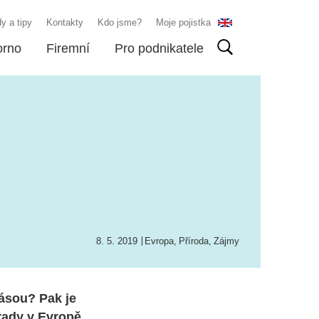
y a tipy
Kontakty
Kdo jsme?
Moje pojistka
orno
Firemní
Pro podnikatele
8. 5. 2019
Evropa
,
Příroda
,
Zájmy
rásou? Pak je
hrady v Evropě