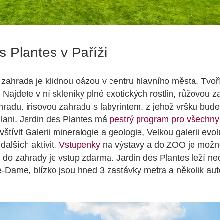
s Plantes v Paříži
 zahrada je klidnou oázou v centru hlavního města. Tvoří
Najdete v ní skleníky plné exotických rostlin, růžovou z
radu, irisovou zahradu s labyrintem, z jehož vršku bude
dlani. Jardin des Plantes má
pestrý program pro všechny
vštívit Galerii mineralogie a geologie, Velkou galerii ev
 dalších aktivit.
Vstupenky
na výstavy a do ZOO je možn
 do zahrady je vstup zdarma. Jardin des Plantes leží ne
e-Dame, blízko jsou hned 3 zastávky metra a několik au