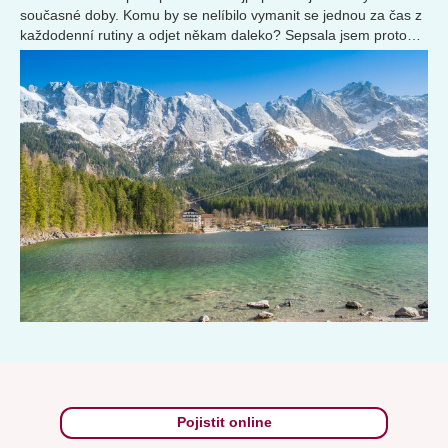
současné doby. Komu by se nelíbilo vymanit se jednou za čas z
každodenní rutiny a odjet někam daleko? Sepsala jsem proto
pro vás několik tipů, jak si cesty užít co nejvíc bez starostí.
Pojistit online