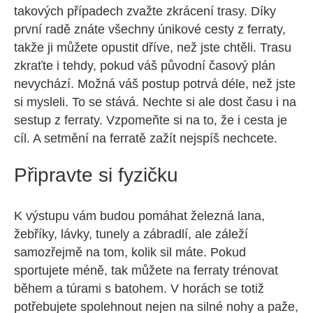
takových případech zvažte zkrácení trasy. Díky
první radě znáte všechny únikové cesty z ferraty,
takže ji můžete opustit dříve, než jste chtěli. Trasu
zkraťte i tehdy, pokud váš původní časový plán
nevychází. Možná váš postup potrvá déle, než jste
si mysleli. To se stává. Nechte si ale dost času i na
sestup z ferraty. Vzpomeňte si na to, že i cesta je
cíl. A setmění na ferratě zažít nejspíš nechcete.
Připravte si fyzičku
K výstupu vám budou pomáhat železná lana,
žebříky, lávky, tunely a zábradlí, ale záleží
samozřejmě na tom, kolik sil máte. Pokud
sportujete méně, tak můžete na ferraty trénovat
během a túrami s batohem. V horách se totiž
potřebujete spolehnout nejen na silné nohy a paže,