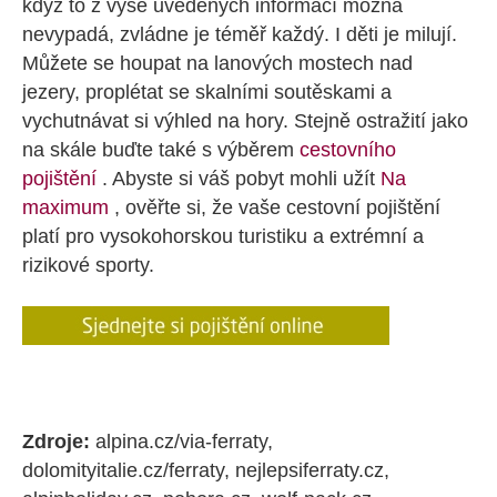
když to z výše uvedených informací možná
nevypadá, zvládne je téměř každý. I děti je milují.
Můžete se houpat na lanových mostech nad
jezery, proplétat se skalními soutěskami a
vychutnávat si výhled na hory. Stejně ostražití jako
na skále buďte také s výběrem
cestovního
pojištění
. Abyste si váš pobyt mohli užít
Na
maximum
, ověřte si, že vaše cestovní pojištění
platí pro vysokohorskou turistiku a extrémní a
rizikové sporty.
Zdroje:
alpina.cz/via-ferraty,
dolomityitalie.cz/ferraty, nejlepsiferraty.cz,