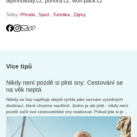
alpinholiday.cz, pohora.cz, wolf-pack.cz
Štítky:
Příroda
,
Sport
,
Turistika
,
Zájmy
Více tipů
Nikdy není pozdě si plnit sny: Cestování se
na věk neptá
Někdy se čas naplňuje stejně rychle jako seznam vysněných
destinací, které chceme navštívit. Jedno je ale jisté - nikdy není
pozdě začít své cestovatelské sny realizovat. Pokud jste si je
nechali až do důchodu, neváhejte si za nimi jít. Svět je otevřený
všem a cestování pro seniory nikdy nebylo snazší.