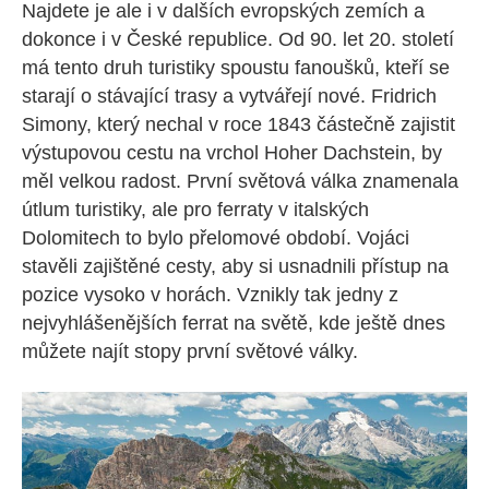
Najdete je ale i v dalších evropských zemích a
dokonce i v České republice. Od 90. let 20. století
má tento druh turistiky spoustu fanoušků, kteří se
starají o stávající trasy a vytvářejí nové. Fridrich
Simony, který nechal v roce 1843 částečně zajistit
výstupovou cestu na vrchol Hoher Dachstein, by
měl velkou radost. První světová válka znamenala
útlum turistiky, ale pro ferraty v italských
Dolomitech to bylo přelomové období. Vojáci
stavěli zajištěné cesty, aby si usnadnili přístup na
pozice vysoko v horách. Vznikly tak jedny z
nejvyhlášenějších ferrat na světě, kde ještě dnes
můžete najít stopy první světové války.