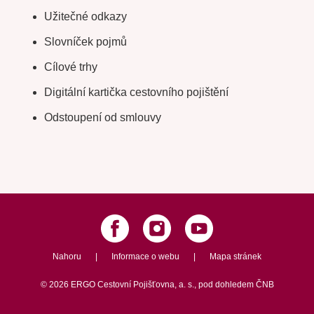
Užitečné odkazy
Slovníček pojmů
Cílové trhy
Digitální kartička cestovního pojištění
Odstoupení od smlouvy
Nahoru
|
Informace o webu
|
Mapa stránek
©
2026
ERGO Cestovní Pojišťovna, a. s.,
pod dohledem ČNB