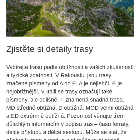
Zjistěte si detaily trasy
Vybírejte trasu podle obtížnosti a vašich zkušeností
a fyzické zdatnosti. V Rakousku jsou trasy
značené písmeny od A do E, A je nejlehčí, E je
nejobtížnější. V Itálii se trasy označují také
písmeny, ale odlišně. F znamená snadná trasa,
MD středně obtížná, D obtížná, MOD velmi obtížná
a ED extrémně obtížná. Pozornost věnujte třem
důležitým informacím v popisu tras – času ferraty,
délce přístupu a délce sestupu. Může se stát, že