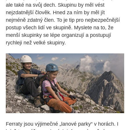
ale také na svůj dech. Skupinu by měl vést
nejzdatnější člověk. Hned za ním by měl jít
nejméně zdatný člen. To je tip pro nejbezpečnější
postup všech lidí ve skupině. Myslete na to, že
menší skupinky se lépe organizují a postupují
rychleji než velké skupiny.
Ferraty jsou výjimečné „lanové parky“ v horách. I