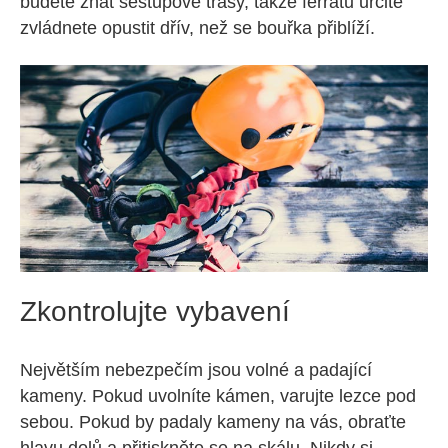
budete znát sestupové trasy, takže ferratu určitě
zvládnete opustit dřív, než se bouřka přiblíží.
Zkontrolujte vybavení
Největším nebezpečím jsou volné a padající
kameny. Pokud uvolníte kámen, varujte lezce pod
sebou. Pokud by padaly kameny na vás, obraťte