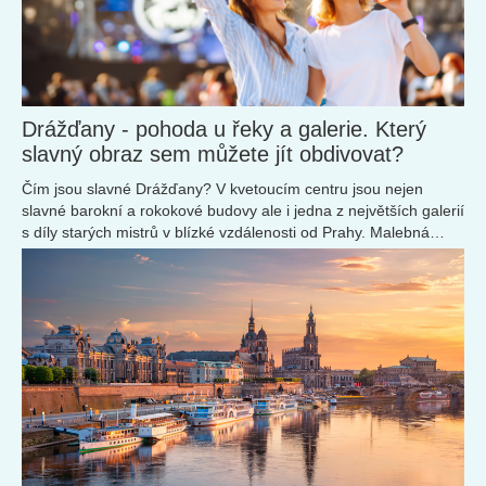
Drážďany - pohoda u řeky a galerie. Který
slavný obraz sem můžete jít obdivovat?
Čím jsou slavné Drážďany? V kvetoucím centru jsou nejen
slavné barokní a rokokové budovy ale i jedna z největších galerií
s díly starých mistrů v blízké vzdálenosti od Prahy. Malebná
krajina u řeky Labe a živá kulturní scéna přitahují návštěvníky z
celého světa.