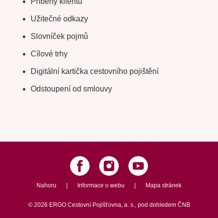
Příběhy klientů
Užitečné odkazy
Slovníček pojmů
Cílové trhy
Digitální kartička cestovního pojištění
Odstoupení od smlouvy
Nahoru
|
Informace o webu
|
Mapa stránek
©
2026
ERGO Cestovní Pojišťovna, a. s.,
pod dohledem ČNB