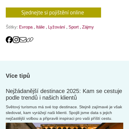
Štítky:
Evropa
,
Itálie
,
Lyžování
,
Sport
,
Zájmy
Více tipů
Nejžádanější destinace 2025: Kam se cestuje
podle trendů i našich klientů
Světový turismus má své top destinace. Stejně zajímavé je však
sledovat, kam vyrážejí naši klienti. Spojili jsme data s jejich
nejčastější volbou a připravili inspiraci pro vaši příští cestu.