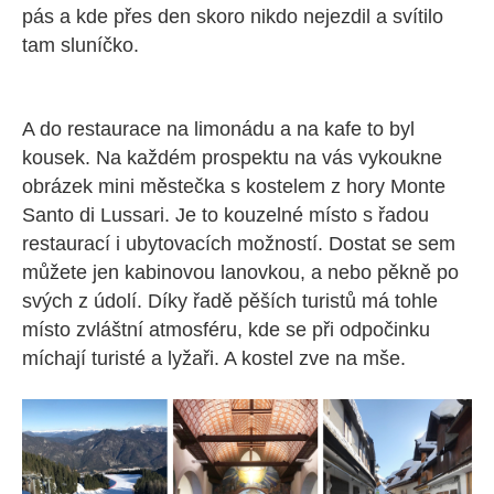
pás a kde přes den skoro nikdo nejezdil a svítilo
tam sluníčko.
A do restaurace na limonádu a na kafe to byl
kousek. Na každém prospektu na vás vykoukne
obrázek mini městečka s kostelem z hory Monte
Santo di Lussari. Je to kouzelné místo s řadou
restaurací i ubytovacích možností. Dostat se sem
můžete jen kabinovou lanovkou, a nebo pěkně po
svých z údolí. Díky řadě pěších turistů má tohle
místo zvláštní atmosféru, kde se při odpočinku
míchají turisté a lyžaři. A kostel zve na mše.