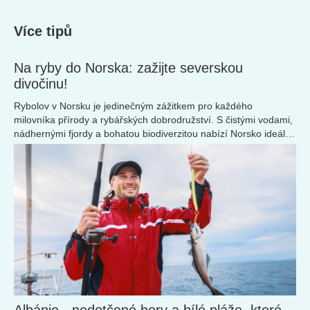
Více tipů
Na ryby do Norska: zažijte severskou
divočinu!
Rybolov v Norsku je jedinečným zážitkem pro každého
milovníka přírody a rybářských dobrodružství. S čistými vodami,
nádhernými fjordy a bohatou biodiverzitou nabízí Norsko ideální
podmínky pro lov lososů, tresek, okounů a dalších ryb.