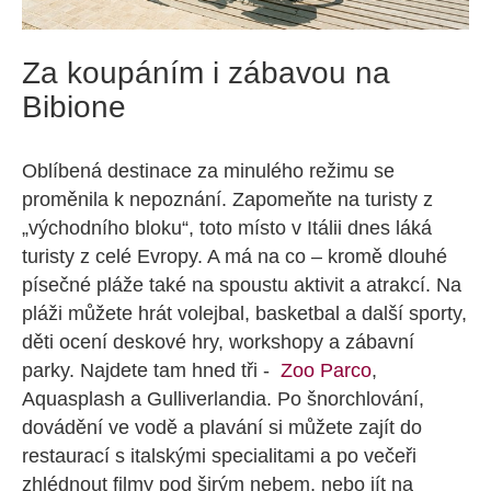
Za koupáním i zábavou na
Bibione
Oblíbená destinace za minulého režimu se
proměnila k nepoznání. Zapomeňte na turisty z
„východního bloku“, toto místo v Itálii dnes láká
turisty z celé Evropy. A má na co – kromě dlouhé
písečné pláže také na spoustu aktivit a atrakcí. Na
pláži můžete hrát volejbal, basketbal a další sporty,
děti ocení deskové hry, workshopy a zábavní
parky. Najdete tam hned tři -
Zoo Parco
,
Aquasplash a Gulliverlandia. Po šnorchlování,
dovádění ve vodě a plavání si můžete zajít do
restaurací s italskými specialitami a po večeři
zhlédnout filmy pod širým nebem, nebo jít na