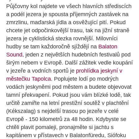
Půjčovny kol najdete ve všech hlavních střediscích
a podél jezera je spousta příjemných zastávek na
zmrzlinu, maďarská jídla a osvěžující pití. Pokud
chcete jet odpočinkovější trasu, tak na jižní straně
jezera je cyklistická stezka rovnější. Milovníci
hudby se tam každoročně sjíždějí na
Balaton
Sound
, jeden z největších hudebních festivalů pod
širým nebem v Evropě. Další zážitek vedle koupání
v jezeře a vodních sportů je
prohlídka jeskyní v
městečku Tapolca
. Poplujete lodí po modrých
vodách jeskyněmi pod městem a budete objevovat
tamní překvapení. Pokud jsou vám blízké lodě, tak
určitě zamiřte na letní prestižní soutěž v plachtění
(Kékszalag) s nejdelší trasou po jezeře v celé
Evropě - 150 kilometrů za 48 hodin. Kdybyste se
chtěli plavit pomaleji, pronajměte si jachtu s
kapitánem v přístavech v Balatonfüredu, Siófoku