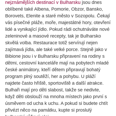
nejznámějších destinací v Bulharsku
jsou dnes
oblíbené také Albena, Pomorie, Obzor, Bansko,
Borovets, Elenite a staré město v Sozopolu. Čekají
vás písečné pláže, moře, majestátné hory, otevření
lidé a vynikající jídlo. Pokud rádi ochutnáváte nové
zeleninové a masové recepty, tak je Bulharsko
skvělá volba. Restaurace totiž servírují nejen
zajímavá jídla, ale také velké porce. Stejně jako v
Bibione jsou i v Bulharsku připravení na rodiny s
dětmi, cestovní kanceláře mají na pobytech mladé
české animátory, kteří dětem připravují bohatý
program plný soutěží, her a pohybu. U pláží
najdete často hřiště, sportoviště a další atrakce.
Bulhaři mají pro děti slabost, takže se nedivte,
když děti obslouží na mnoha místech jako první s
úsměvem od ucha k uchu. A pokud si budete chtít
přivézt něco na památku, kupte si proslulý