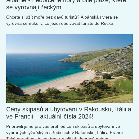
Albánie - nedotčené hory a bílé pláže, které
se vyrovnají řeckým
Chcete si užít moře bez davů turistů? Albánská riviéra se
vyrovná čemukoliv, co jezdí obdivovat turisté do Řecka.
Ceny skipasů a ubytování v Rakousku, Itálii a
ve Francii – aktuální čísla 2024!
Připravili jsme pro vás přehled cen skipasů a ubytování ve
vybraných lyžařských střediscích v Rakousku, Itálii a Francii.
Také poradíme, jakou trasu zvolit při dopravě autem.