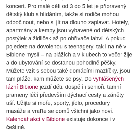
koncert. Pro malé děti od 3 do 5 let je připravený
dětský klub s hlídáním, takže si rodiče mohou
odpočinout, nebo si jít na dlouho zaplavat. Hotely,
apartmány a kempy jsou vybavené od dětských
postýlek a židliček až po ohřívače lahví. A pokud
pojedete na dovolenou s teenagery, tak i na ně v
Bibione myslí – na plážích a v klubech to večer žije
a do ubytování se dostanou pohodlně pěšky.
Můžete vzít s sebou také domácími mazlíčky, jsou
tam pláže, kam můžete se psy. Do
vyhlášených
lázní Bibione
jezdí děti, dospělí i senioři, tamní
prameny léčí především dýchací cesty a záněty
uší. Užijte si moře, sporty, jídlo, procedury i
masáže a vraťte se domů všichni jako noví.
Kalendář akcí v Bibione
existuje dokonce i v
češtině.