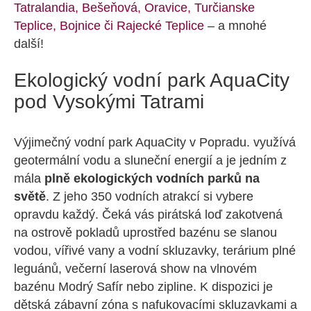
Tatralandia, Bešeňová, Oravice, Turčianske
Teplice, Bojnice či Rajecké Teplice
– a mnohé
další!
Ekologický vodní park AquaCity
pod Vysokými Tatrami
Výjimečný vodní park AquaCity v Popradu. využívá
geotermální vodu a sluneční energií a je jedním z
mála
plně ekologických vodních parků na
světě
. Z jeho 350 vodních atrakcí si vybere
opravdu každý. Čeká vás pirátská loď zakotvená
na ostrově pokladů uprostřed bazénu se slanou
vodou, vířivé vany a vodní skluzavky, terárium plné
leguánů, večerní laserová show na vlnovém
bazénu Modrý Safír nebo zipline. K dispozici je
dětská zábavní zóna s nafukovacími skluzavkami a