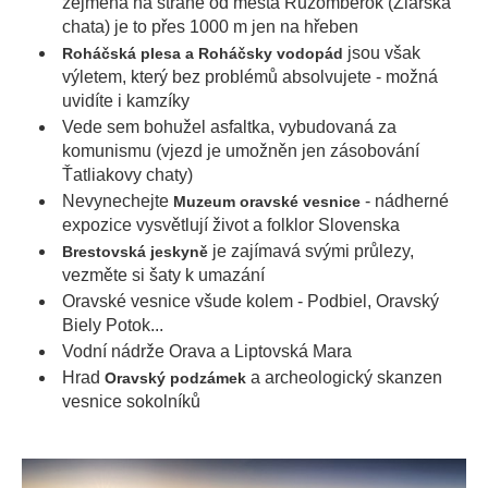
zejména na straně od města Ružomberok (Žiarska
chata) je to přes 1000 m jen na hřeben
jsou však
Roháčská plesa a Roháčsky vodopád
výletem, který bez problémů absolvujete - možná
uvidíte i kamzíky
Vede sem bohužel asfaltka, vybudovaná za
komunismu (vjezd je umožněn jen zásobování
Ťatliakovy chaty)
Nevynechejte
- nádherné
Muzeum oravské vesnice
expozice vysvětlují život a folklor Slovenska
je zajímavá svými průlezy,
Brestovská jeskyně
vezměte si šaty k umazání
Oravské vesnice všude kolem - Podbiel, Oravský
Biely Potok...
Vodní nádrže Orava a Liptovská Mara
Hrad
a archeologický skanzen
Oravský podzámek
vesnice sokolníků