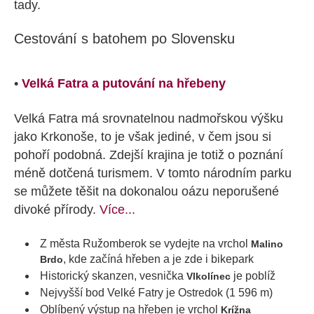
tady.
Cestování s batohem po Slovensku
•
Velká Fatra a putování na hřebeny
Velká Fatra má srovnatelnou nadmořskou výšku
jako Krkonoše, to je však jediné, v čem jsou si
pohoří podobná. Zdejší krajina je totiž o poznání
méně dotčená turismem. V tomto národním parku
se můžete těšit na dokonalou oázu neporušené
divoké přírody.
Více...
Z města Ružomberok se vydejte na vrchol
Malino
, kde začíná hřeben a je zde i bikepark
Brdo
Historický skanzen, vesnička
je poblíž
Vlkolínec
Nejvyšší bod Velké Fatry je Ostredok (1 596 m)
Oblíbený výstup na hřeben je vrchol
Krížna