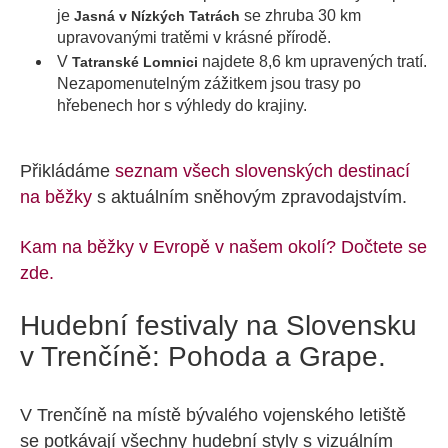
je
se zhruba 30 km
Jasná v Nízkých Tatrách
upravovanými tratěmi v krásné přírodě.
V
najdete 8,6 km upravených tratí.
Tatranské Lomnici
Nezapomenutelným zážitkem jsou trasy po
hřebenech hor s výhledy do krajiny.
Přikládáme
seznam všech slovenských destinací
na běžky
s aktuálním sněhovým zpravodajstvím.
Kam na běžky v Evropě v našem okolí? Dočtete se
zde.
Hudební festivaly na Slovensku
v Trenčíně: Pohoda a Grape.
V Trenčíně na místě bývalého vojenského letiště
se potkávají všechny hudební styly s vizuálním