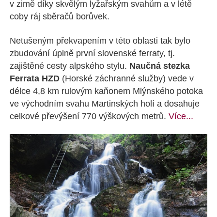
v zimě díky skvělým lyžařským svahům a v létě
coby ráj sběračů borůvek.
Netušeným překvapením v této oblasti tak bylo
zbudování úplně první slovenské ferraty, tj.
zajištěné cesty alpského stylu.
Naučná stezka
Ferrata HZD
(Horské záchranné služby) vede v
délce 4,8 km rulovým kaňonem Mlýnského potoka
ve východním svahu Martinských holí a dosahuje
celkové převýšení 770 výškových metrů.
Více...