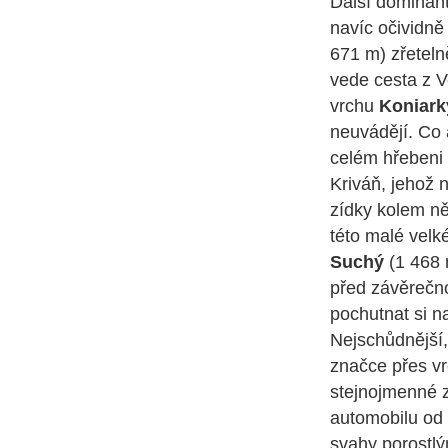
Další dominan
navíc očividně
671 m) zřeteln
vede cesta z 
vrchu
Koniark
neuvádějí. Co 
celém hřebeni 
Kriváň, jehož 
zídky kolem ně
této malé velk
Suchý
(1 468 
před závěrečno
pochutnat si 
Nejschůdnější,
značce přes v
stejnojmenné z
automobilu od 
svahy porostlý