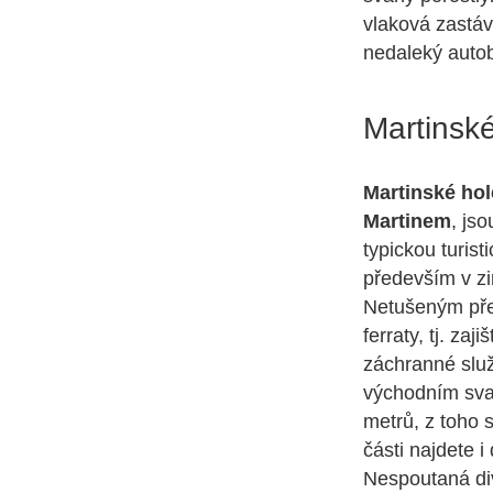
vlaková zastá
nedaleký autob
Martinské
Martinské hol
Martinem
, js
typickou turis
především v zi
Netušeným přek
ferraty, tj. za
záchranné slu
východním sva
metrů, z toho 
části najdete 
Nespoutaná div