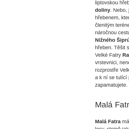
liptovskou hře
doliny
. Nebo, 
hřebenem, kter
členitým terén
náročnou cest
Nižného Šipr
hřeben. Těšit 
Velké Fatry
Ra
vrstevnici, nen
rozprostře Vel
a k ní se tulí
zapamatujete.
Malá Fat
Malá Fatra
má 