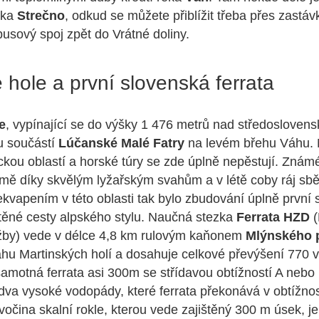
vka
Strečno
, odkud se můžete přiblížit třeba přes zastáv
usový spoj zpět do Vrátné doliny.
 hole a první slovenská ferrata
e
, vypínající se do výšky 1 476 metrů nad středoslove
ou součástí
Lúčanské Malé Fatry
na levém břehu Váhu. 
tickou oblastí a horské túry se zde úplně nepěstují. Znám
mě díky skvělým lyžařským svahům a v létě coby ráj sb
vapením v této oblasti tak bylo zbudování úplně první 
jištěné cesty alpského stylu. Naučná stezka
Ferrata HZD
(
žby) vede v délce 4,8 km rulovým kaňonem
Mlýnského 
hu Martinských holí a dosahuje celkové převýšení 770 
samotná ferrata asi 300m se střídavou obtížností A nebo 
i dva vysoké vodopády, které ferrata překonává v obtížnos
očina skalní rokle, kterou vede zajištěný 300 m úsek, j