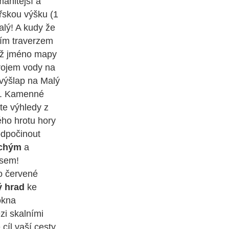
manitější a
ořskou výšku (1
alý! A kudy že
ním traverzem
ož jméno mapy
drojem vody na
 výšlap na Malý
on. Kamenné
te výhledy z
ého hrotu hory
odpočinout
uchým
a
asem!
po červené
ý hrad
ke
okna
zi skalními
cíl vaší cesty,