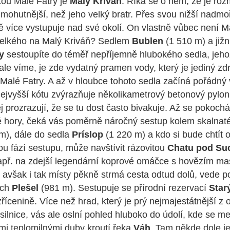
tou Malé Fatry je
Malý Kriváň
. Říká se o něm, že je roz
 mohutnější, než jeho velký bratr. Přes svou nižší nadm
ě více vystupuje nad své okolí. On vlastně vůbec není M
Velkého na Malý Kriváň? Sedlem
Bublen
(1 510 m) a již
y
sestoupíte do téměř nepříjemně hlubokého sedla, jeh
ale víme, je zde vydatný pramen vody, který je jediný z
Malé Fatry. A až v hloubce tohoto sedla začíná pořádný
nejvyšší kótu zvýrazňuje několikametrový betonový pyl
j prozrazují, že se tu dost často bivakuje. Až se pokochá
é hory, čeká vás poměrně náročný sestup kolem skalnat
m), dále do sedla
Príslop
(1 220 m) a kdo si bude chtít 
u fází sestupu, může navštívit rázovitou
Chatu pod S
např. na zdejší legendární koprové omáčce s hovězím m
 avšak i tak místy pěkně strmá cesta odtud dolů, vede 
rch
Plešel
(981 m). Sestupuje se přírodní rezervací
Star
řícenině. Více než hrad, který je prý nejmajestátnější z 
silnice, vás ale oslní pohled hluboko do údolí, kde se me
mi teplomilnými duby kroutí řeka
Váh
. Tam někde dole je 