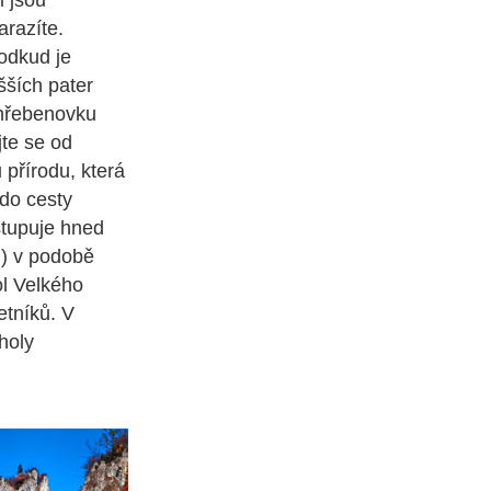
i jsou
arazíte.
 odkud je
ších pater
í hřebenovku
te se od
přírodu, která
 do cesty
stupuje hned
m) v podobě
ol Velkého
etníků. V
holy