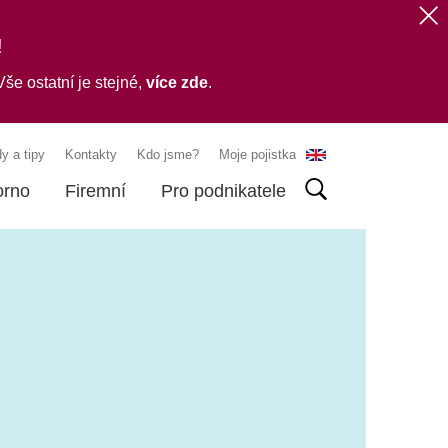
!
še ostatní je stejné,
více zde
.
y a tipy
Kontakty
Kdo jsme?
Moje pojistka
orno
Firemní
Pro podnikatele