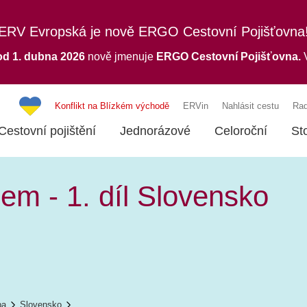
ERV Evropská je nově ERGO Cestovní Pojišťovna
od 1. dubna 2026
nově jmenuje
ERGO
Cestovní Pojišťovna.
V
Konflikt na Blízkém východě
ERVin
Nahlásit cestu
Rad
Cestovní pojištění
Jednorázové
Celoroční
St
em - 1. díl Slovensko
pa
Slovensko