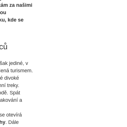
tám za našimi
hou
u, kde se
nců
ak jediné, v
tčená turismem.
é divoké
ní treky.
hodě. Spát
vakování a
se otevírá
hy
. Dále