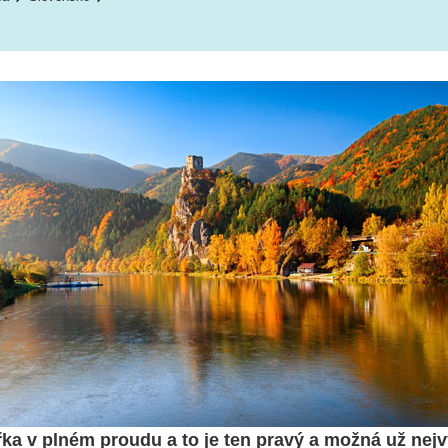
akřka v plném proudu a to je ten pravý a možná už nej