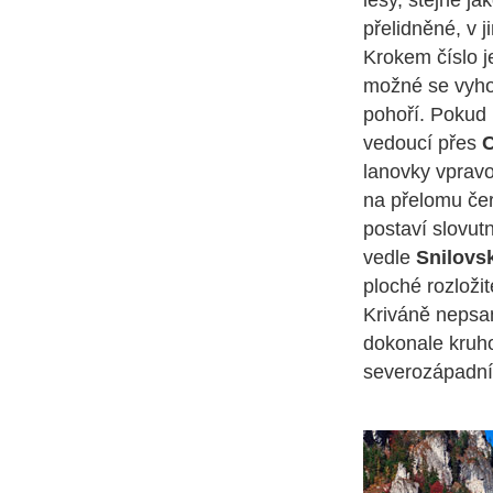
lesy, stejně ja
přelidněné, v 
Krokem číslo j
možné se vyho
pohoří. Pokud 
vedoucí přes
C
lanovky vprav
na přelomu čer
postaví slovut
vedle
Snilovs
ploché rozloži
Kriváně nepsa
dokonale kruh
severozápadníh