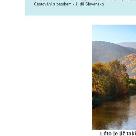
Cestování s batohem - 1. díl Slovensko
Léto je již t