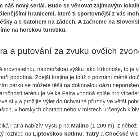
m náš nový seriál. Bude se věnovat zajímavým lokali
dálenějšími hranicemi, které ti sportovnější z vás mo
ěšky a s batohem na zádech. A začneme na Slovensk
íme na horskou turistiku.
tra a putování za zvuku ovčích zvo
 srovnatelnou nadmořskou výšku jako Krkonoše, to je vš
hoří podobná. Zdejší krajina je totiž o poznání méně do
ním parku se můžete těšit na dokonalou oázu neporušen
náročnosti terénu je Velká Fatra vhodná spíše pro víceden
vé síly a prožijte výlet do úchvatné přírody ve větší po
ších, v horských chatách nebo v místech určených k bi
elká Fatra nabízí? Výstup na
Malino
(1 209 m), z něhož 
ký rozhled na
Liptovskou kotlinu
,
Tatry
a
Chočské vrc