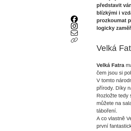
představit vá
blízkými i vz
prozkoumat p
logicky zaměř
Velká Fa
Velká Fatra
má
čem jsou si po
V tomto národ
přírody. Díky 
Rozložte tedy s
můžete na sala
táboření.
A co vlastně V
první fantastic