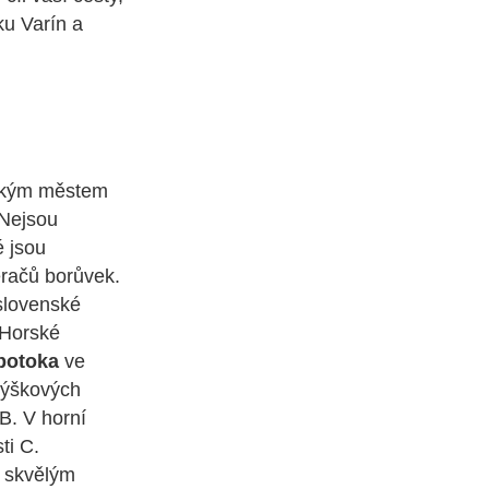
ku Varín a
nským městem
Nejsou
é jsou
ěračů borůvek.
slovenské
Horské
potoka
ve
výškových
B. V horní
ti C.
e skvělým