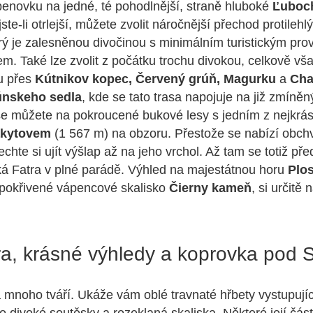
benovku na jedné, té pohodlnější, straně hluboké
Ľuboc
jste-li otrlejší, můžete zvolit náročnější přechod protile
ý je zalesněnou divočinou s minimálním turistickým pro
em. Také lze zvolit z počátku trochu divokou, celkově vš
u přes
Kútnikov kopec, Červený grúň, Magurku
a
Cha
únskeho sedla
, kde se tato trasa napojuje na již zmíněn
se můžete na pokroucené bukové lesy s jedním z nejkrá
kytovem
(1 567 m) na obzoru. Přestože se nabízí obch
echte si ujít výšlap až na jeho vrchol. Až tam se totiž př
ká Fatra v plné parádě. Výhled na majestátnou horu
Plo
cí pokřivené vápencové skalisko
Čierny kameň
, si určitě
ra, krásné výhledy a koprovka pod
mnoho tváří. Ukáže vám oblé travnaté hřbety vystupují