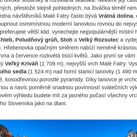
ko divoké soutěsky a rozeklaná skaliska. Některé její část
jiných, přestože stejně pohledných, na živáčka téměř nen
edna návštěvníků Malé Fatry často bývá
Vrátná dolina
,
upnout osmimístnou moderní lanovkou rovnou do nejvyš
preferujete větší klid, vynechejte nejpopulárnější místn
hleb, Poludňový grúň, Stoh
a
Velký Rozsutec
a vydej
o. Hřebenovka opačným směrem nabízí neméně krásnou 
vna a července rozkvétá tisíci květů. Jako první se vám
ný
Veľký Kriváň
(1 709 m), nejvyšší vrch Malé Fatry. Vy
kého sedla
(1 524 m) nad horní stanicí lanovky (1 490 
té, kosodřevinou porostlé pyramidy. Díky lanovce je vrch
nou a navíc poměrně snadnou povinností svátečních výl
ovém výhledu budete mít za jasného počasí všechny vrc
o Slovenska jako na dlani.