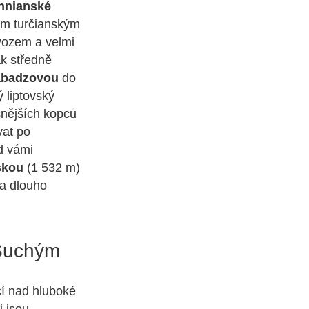
hnianské
hlým turčianským
vozem a velmi
ak středně
badzovou
do
ý liptovský
snějších kopců
vat po
ed vámi
skou
(1 532 m)
 na dlouho
 Suchým
cí nad hluboké