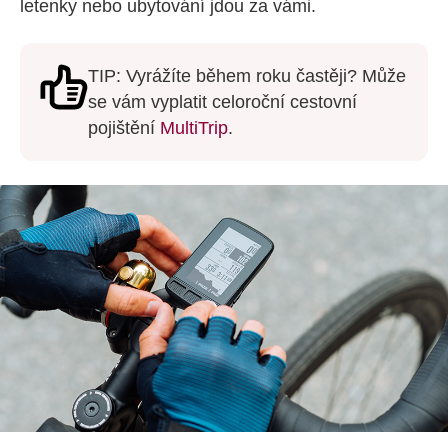
letenky nebo ubytování jdou za vámi.
TIP: Vyrážíte během roku častěji? Může
se vám vyplatit celoroční cestovní
pojištění
MultiTrip
.