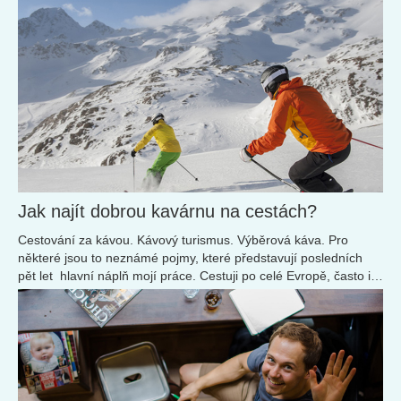
Jak najít dobrou kavárnu na cestách?
Cestování za kávou. Kávový turismus. Výběrová káva. Pro
některé jsou to neznámé pojmy, které představují posledních
pět let hlavní náplň mojí práce. Cestuji po celé Evropě, často i
za její hranice, a pro vlastní magazín a průvodce European
Coffee Trip objevuji ty nejlepší kavárny.