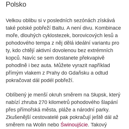
Polsko
Velkou oblibu si v posledních sezónách získává
také polské pobřeží Baltu. A není divu. Kombinace
moře, dlouhých cyklostezek, borovicových lesů a
pohodového tempa z něj dělá ideální variantu pro
ty, kdo chtějí aktivní dovolenou bez extrémních
kopců. Navíc se sem dostanete překvapivě
pohodlně i bez auta. Můžete vyrazit například
přímým vlakem z Prahy do Gdaňsku a odtud
pokračovat dál podél pobřeží.
Oblíbený je menší okruh směrem na Słupsk, který
nabízí zhruba 270 kilometrů pohodového šlapání
přes přímořská města, pláže a národní parky.
Zkušenější cestovatelé pak pokračují ještě dál až
směrem na Wolin nebo
Świnoujście
. Takový