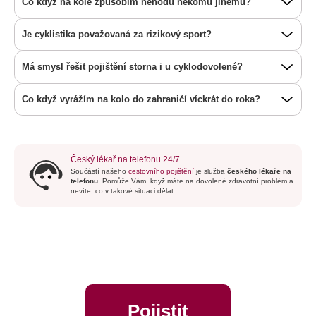
Co když na kole způsobím nehodu někomu jinému?
Je cyklistika považovaná za rizikový sport?
Má smysl řešit pojištění storna i u cyklodovolené?
Co když vyrážím na kolo do zahraničí víckrát do roka?
Český lékař na telefonu 24/7
Součástí našeho
cestovního pojištění
je služba
českého lékaře na
telefonu
. Pomůže Vám, když máte na dovolené zdravotní problém a
nevíte, co v takové situaci dělat.
Pojistit