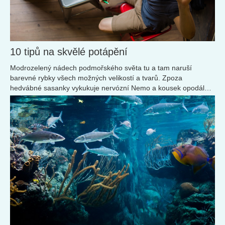
10 tipů na skvělé potápění
Modrozelený nádech podmořského světa tu a tam naruší
barevné rybky všech možných velikostí a tvarů. Zpoza
hedvábné sasanky vykukuje nervózní Nemo a kousek opodál
potkáváme nehybně ležící svítivě modrou hvězdici...