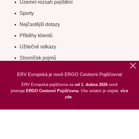
Územní rozsah pojištění
Sporty
Nejčastější dotazy
Příběhy klientů
Užitečné odkazy
Slovníček pojmů
Cílové trhy
ERV Evropská je nově ERGO Cestovní Pojišťovna!
Digitální kartička cestovního pojištění
ERV Evropská pojišťovna se
od 1. dubna 2026
nově
jmenuje
ERGO
Cestovní Pojišťovna.
Vše ostatní je stejné,
více
Odstoupení od smlouvy
zde
.