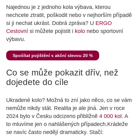
Najednou je z jednoho kola výbava, kterou
nechcete ztratit, poškodit nebo v nejhorším případě
si ji nechat ukrást. Dobrá zpráva? U
ERGO
Cestovní
si můžete pojistit i
kolo
nebo sportovní
výbavu.
Spočítat pojištění s akční slevou 20 %
Co se může pokazit dřív, než
dojedete do cíle
Ukradené kolo? Možná to zní jako něco, co se vám
nemůže nikdy stát. Realita je ale jiná. Jen v roce
2024 bylo v Česku odcizeno přibližně
4 000 kol
. A
to mluvíme jen o nahlášených případech.Krádeže
se navíc často nedějí dramaticky. Stačí: