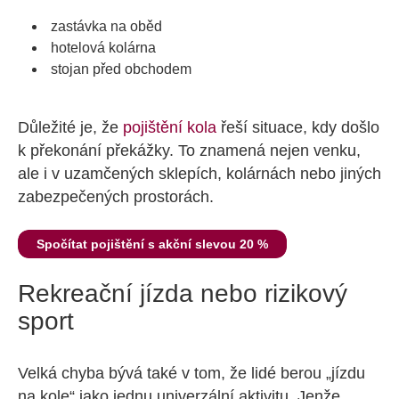
zastávka na oběd
hotelová kolárna
stojan před obchodem
Důležité je, že
pojištění kola
řeší situace, kdy došlo
k překonání překážky. To znamená nejen venku,
ale i v uzamčených sklepích, kolárnách nebo jiných
zabezpečených prostorách.
Spočítat pojištění s akční slevou 20 %
Rekreační jízda nebo rizikový
sport
Velká chyba bývá také v tom, že lidé berou „jízdu
na kole“ jako jednu univerzální aktivitu. Jenže