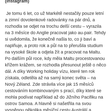
(Instagram)
Je tomu 6 let, co už Markétě nestačily pouze letní
a zimní dovolenkové radovánky na pár dnů, a
rozhodla se odjet na trochu delší cestu – vyrazila
na 3 měsíce do Anglie pracovat jako au-pair. Tehdy
si uvědomila, že konečně našla to, co ji baví a
naplňuje, a proto rok a půl na to přerušila studium
na vysoké škole a odjela žít a pracovat na Maltu.
Po dalším půl roce, kdy měla Maltu procestovanou
křížem krážem, se rozhodla přesunout ještě o něco
dál. A díky Working holiday vízu, které ten rok
získala, odletěla až na samý konec světa – na
Nový Zéland. Zde strávila více jak 15 měsíců
cestováním kombinovaným s prací, díky které se
mohla podívat například až do Jižního Pacifiku na
ostrov Samoa. A hlavně si našetřila na svou
vysněnou několika měsíční cestu Austrálií a