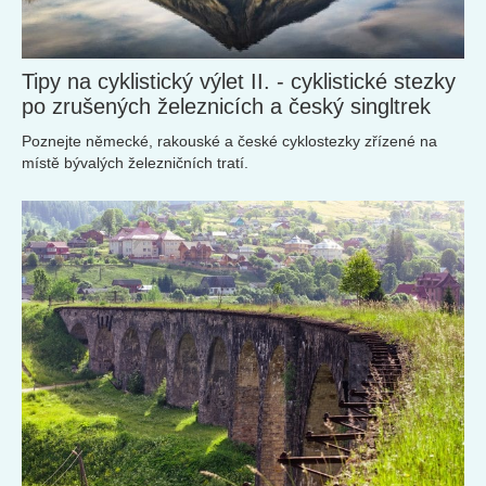
Tipy na cyklistický výlet II. - cyklistické stezky
po zrušených železnicích a český singltrek
Poznejte německé, rakouské a české cyklostezky zřízené na
místě bývalých železničních tratí.