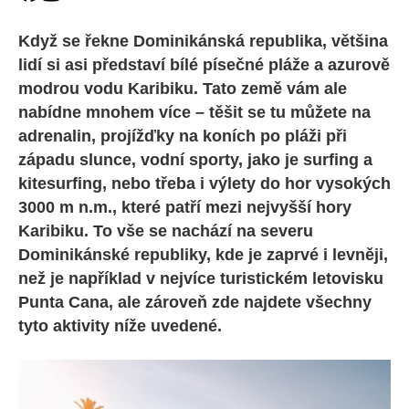
Když se řekne Dominikánská republika, většina
lidí si asi představí bílé písečné pláže a azurově
modrou vodu Karibiku. Tato země vám ale
nabídne mnohem více – těšit se tu můžete na
adrenalin, projížďky na koních po pláži při
západu slunce, vodní sporty, jako je surfing a
kitesurfing, nebo třeba i výlety do hor vysokých
3000 m n.m., které patří mezi nejvyšší hory
Karibiku. To vše se nachází na severu
Dominikánské republiky, kde je zaprvé i levněji,
než je například v nejvíce turistickém letovisku
Punta Cana, ale zároveň zde najdete všechny
tyto aktivity níže uvedené.