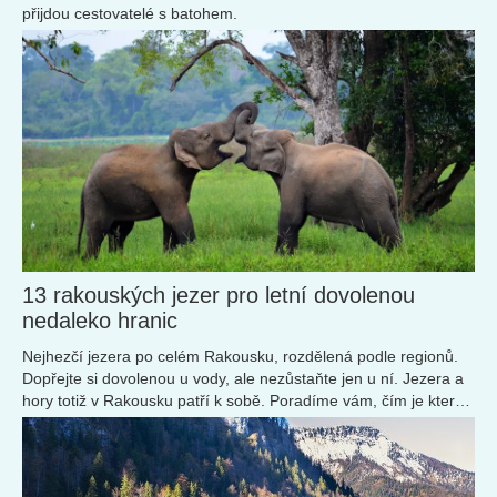
přijdou cestovatelé s batohem.
13 rakouských jezer pro letní dovolenou
nedaleko hranic
Nejhezčí jezera po celém Rakousku, rozdělená podle regionů.
Dopřejte si dovolenou u vody, ale nezůstaňte jen u ní. Jezera a
hory totiž v Rakousku patří k sobě. Poradíme vám, čím je které
jezero specifické a jaké výlety najdete v jeho okolí.