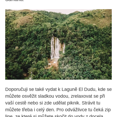
Doporučuji se také vydat k Laguně El Dudu, kde se
můžete osvěžit sladkou vodou, zrelaxovat se při
vaší cestě nebo si zde udělat piknik. Strávit tu
můžete třeba i celý den. Pro odvážlivce tu čeká zip
line, ze které si můžete skočit do vody z docela