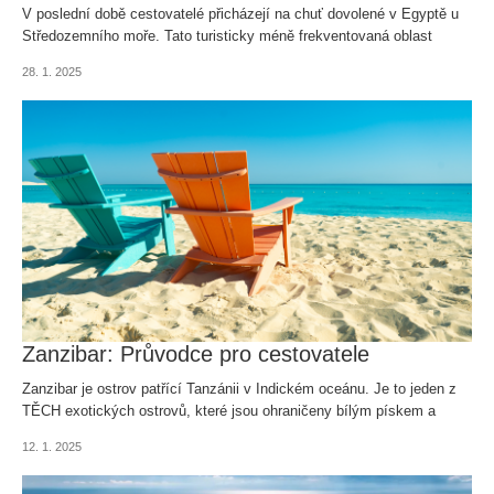
V poslední době cestovatelé přicházejí na chuť dovolené v Egyptě u
Středozemního moře. Tato turisticky méně frekventovaná oblast
nabídne nádherné pláže, příjemné teploty a mnoho dalšího!
28. 1. 2025
Zanzibar: Průvodce pro cestovatele
Zanzibar je ostrov patřící Tanzánii v Indickém oceánu. Je to jeden z
TĚCH exotických ostrovů, které jsou ohraničeny bílým pískem a
mořem všech odstínů modři.
12. 1. 2025