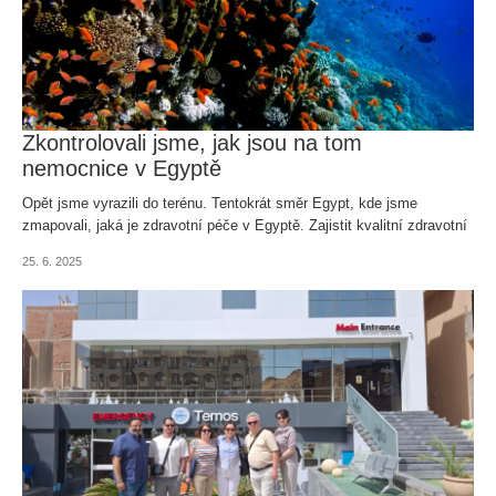
Zkontrolovali jsme, jak jsou na tom
nemocnice v Egyptě
Opět jsme vyrazili do terénu. Tentokrát směr Egypt, kde jsme
zmapovali, jaká je zdravotní péče v Egyptě. Zajistit kvalitní zdravotní
péči našim klientům v zahraničí je pro nás totiž naprostou
25. 6. 2025
samozřejmostí.