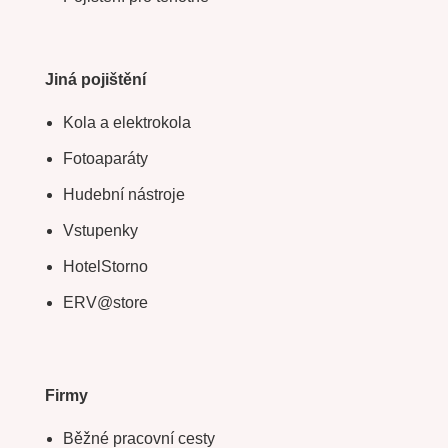
Jiná pojištění
Kola a elektrokola
Fotoaparáty
Hudební nástroje
Vstupenky
HotelStorno
ERV@store
Firmy
Běžné pracovní cesty