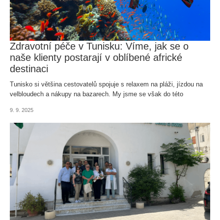
Zdravotní péče v Tunisku: Víme, jak se o
naše klienty postarají v oblíbené africké
destinaci
Tunisko si většina cestovatelů spojuje s relaxem na pláži, jízdou na
velbloudech a nákupy na bazarech. My jsme se však do této
severoafrické země vydali z jiného důvodu, a to zmapovat úroveň
9. 9. 2025
zdravotní péče.