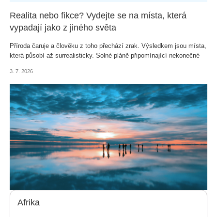
Realita nebo fikce? Vydejte se na místa, která
vypadají jako z jiného světa
Příroda čaruje a člověku z toho přechází zrak. Výsledkem jsou místa,
která působí až surrealisticky. Solné pláně připomínající nekonečné
zrcadlo, barevné hory nebo oblasti, na nichž se střetávají krajiny,
3. 7. 2026
které byste vedle sebe nečekali. Podívejme se, jak to vypadá, když
příroda překoná lidskou fantazii.
Afrika