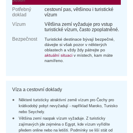
Potřebný
cestovní pas, většinou i turistické
doklad
vízum
Vízum
Většina zemí vyžaduje pro vstup
turistické vízum, často zpoplatněné.
Bezpečnost
Turistické destinace bývají bezpečné,
dávejte si však pozor v některých
oblastech a vždy ždy pátrejte po
aktuální situaci
v místech, kam máte
namířeno.
Víza a cestovní doklady
Některé turisticky atraktivní země vízum pro Čechy pro
krátkodobý pobyt nevyžadují - například Maroko, Tunisko
nebo Seychely.
Většina zemí naopak vízum vyžaduje. Z turisticky
zajímavých jde zejména o Egypt, kde vízum vyřídíte
předem online nebo na letišti. Podmínky se liší stát od