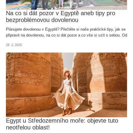
Na co si dát pozor v Egyptě aneb tipy pro
bezproblémovou dovolenou
Plánujete dovolenou v Egyptě? Přečtěte si naše praktické tipy, jak se
připravit na dovolenou, na co si dát pozor a co vše si vzít s sebou. Od
bezpečnosti až po místní zvyky – poradíme vám, jak si užít Egypt
28. 2. 2025
bez stresu.
Egypt u Středozemního moře: objevte tuto
neotřelou oblast!