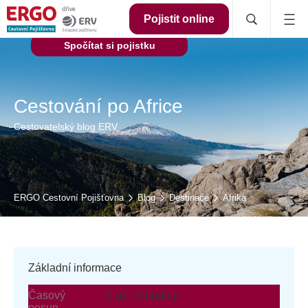
Pojistit online
Spočítat si pojistku
Cestování po Africe
Cestovatelský blog ERV
ERGO Cestovní Pojišťovna
Blog
Destinace
Afrika
Základní informace
Časový
-1 až +2 hodiny
posun