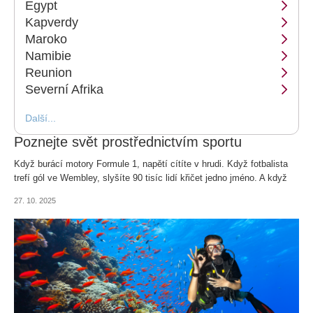
Egypt
Kapverdy
Maroko
Namibie
Reunion
Severní Afrika
Další...
Poznejte svět prostřednictvím sportu
Když burácí motory Formule 1, napětí cítíte v hrudi. Když fotbalista
trefí gól ve Wembley, slyšíte 90 tisíc lidí křičet jedno jméno. A když
se potápíte mezi mantami na Maledivách, je svět najednou úplně
27. 10. 2025
tichý.