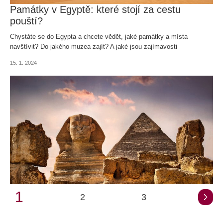
Památky v Egyptě: které stojí za cestu
pouští?
Chystáte se do Egypta a chcete vědět, jaké památky a místa
navštívit? Do jakého muzea zajít? A jaké jsou zajímavosti
starověkého Egypta? To vše vám odhalíme.
15. 1. 2024
1
2
3