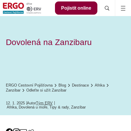
Pojistit online
Dovolená na Zanzibaru
ERGO Cestovní Pojišťovna
Blog
Destinace
Afrika
Zanzibar
Odleťte si užít Zanzibar
12. 1. 2025
Autor
Tým ERV
Afrika
,
Dovolená u moře
,
Tipy & rady
,
Zanzibar