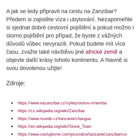
A jak se tedy připravit na cestu na Zanzibar?
Předem si zajistěte víza i ubytování. Nezapomeňte
si sjednat dobré cestovní pojištění a pokud možno i
storno pojištění pro případ, že byste z vážných
důvodů vůbec nevyrazili. Pokud budete mít více
času, zvažte také návštěvu jiné
africké země
a
objevte další krásy tohoto kontinentu. A hlavně si
svou dovolenou užijte!
Zdroje:
https://www.nazanzibar.cz/vylety/ostrov-mnemba
https://cs.wikipedia.org/wiki/Zanzibar
https://www.mundo.cz/tanzanie/changuu
https://en.wikipedia.org/wiki/Stone_Town
https://www.cestujlevne.com/pruvodce/tanzanie/zanzibar/co-