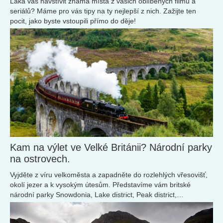
Láká vás navštívit známá místa z vašich oblíbených filmů a
seriálů? Máme pro vás tipy na ty nejlepší z nich. Zažijte ten
pocit, jako byste vstoupili přímo do děje!
Kam na výlet ve Velké Británii? Národní parky
na ostrovech.
Vyjděte z víru velkoměsta a zapadněte do rozlehlých vřesovišť,
okolí jezer a k vysokým útesům. Představíme vám britské
národní parky Snowdonia, Lake district, Peak district,
Northumberland a doverské křídové útesy South Downs.