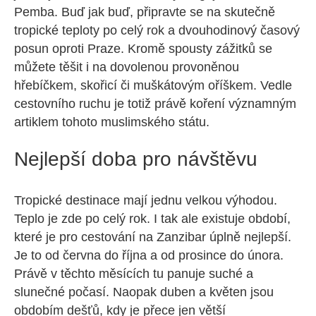
Pemba. Buď jak buď, připravte se na skutečně
tropické teploty po celý rok a dvouhodinový časový
posun oproti Praze. Kromě spousty zážitků se
můžete těšit i na dovolenou provoněnou
hřebíčkem, skořicí či muškátovým oříškem. Vedle
cestovního ruchu je totiž právě koření významným
artiklem tohoto muslimského státu.
Nejlepší doba pro návštěvu
Tropické destinace mají jednu velkou výhodou.
Teplo je zde po celý rok. I tak ale existuje období,
které je pro cestování na Zanzibar úplně nejlepší.
Je to od června do října a od prosince do února.
Právě v těchto měsících tu panuje suché a
slunečné počasí. Naopak duben a květen jsou
obdobím dešťů, kdy je přece jen větší