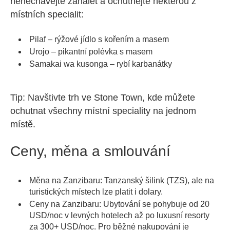
nenechávejte zahálet a ochutnejte některou z
místních specialit:
Pilaf – rýžové jídlo s kořením a masem
Urojo – pikantní polévka s masem
Samakai wa kusonga – rybí karbanátky
Tip: Navštivte trh ve Stone Town, kde můžete
ochutnat všechny místní speciality na jednom
místě.
Ceny, měna a smlouvání
Měna na Zanzibaru: Tanzanský šilink (TZS), ale na
turistických místech lze platit i dolary.
Ceny na Zanzibaru: Ubytování se pohybuje od 20
USD/noc v levných hotelech až po luxusní resorty
za 300+ USD/noc. Pro běžné nakupování je