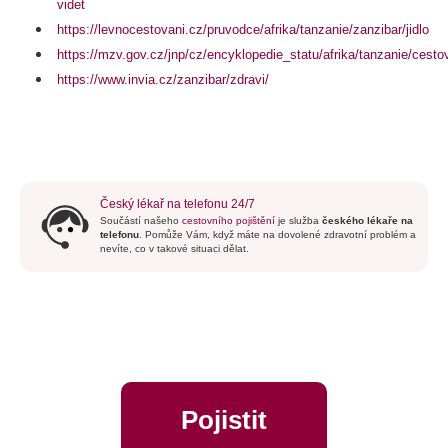
videt
https://levnocestovani.cz/pruvodce/afrika/tanzanie/zanzibar/jidlo
https://mzv.gov.cz/jnp/cz/encyklopedie_statu/afrika/tanzanie/cesto
https://www.invia.cz/zanzibar/zdravi/
Český lékař na telefonu 24/7
Součástí našeho
cestovního pojištění
je služba
českého lékaře na
telefonu
. Pomůže Vám, když máte na dovolené zdravotní problém a
nevíte, co v takové situaci dělat.
Pojistit