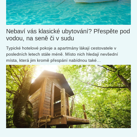
Nebaví vás klasické ubytování? Přespěte pod
vodou, na seně či v sudu
Typické hotelové pokoje a apartmány lákají cestovatele v
posledních letech stále méně. Místo nich hledají nevšední
místa, která jim kromě přespání nabídnou také
nezapomenutelné zážitky. Podívejte se s námi, kde můžete být
ubytovaní už při vaší příští dovolené.