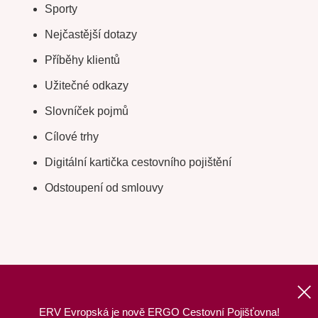
Sporty
Nejčastější dotazy
Příběhy klientů
Užitečné odkazy
Slovníček pojmů
Cílové trhy
Digitální kartička cestovního pojištění
Odstoupení od smlouvy
ERV Evropská je nově ERGO Cestovní Pojišťovna!