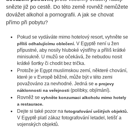
snězte již po cestě. Do této země rovněž nemůžete
dovážet alkohol a pornografii. A jak se chovat
přímo při pobytu?
Pokud se vydáváte mimo hotelový resort, vyhněte se
V Egyptě není u žen
příliš odhalujícímu oblečení.
přípustné, aby nosily hluboké výstřihy a příliš krátké
minisukně. U mužů se očekává, že nebudou nosit
krátké šortky či chodit bez trička.
Protože je Egypt muslimskou zemí, některé chování,
které je v Evropě běžné, může být v této zemi
považováno za nevhodné. Jedná se
o projevy
(polibky, objímání).
náklonnosti na veřejnosti
Rovněž se
vyhněte konzumaci alkoholu mimo hotely
a restaurace.
Dejte si také pozor na
fotografování určitých objektů.
V Egyptě platí zákaz fotografování letadel, letišť a
vojenských objektů.