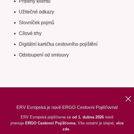
Příběhy klientů
Užitečné odkazy
Slovníček pojmů
Cílové trhy
Digitální kartička cestovního pojištění
Odstoupení od smlouvy
ERV Evropská je nově ERGO Cestovní Pojišťovna!
Nahoru
|
Informace o webu
|
Mapa stránek
ERV Evropská pojišťovna se
od 1. dubna 2026
nově
jmenuje
ERGO
Cestovní Pojišťovna.
Vše ostatní je stejné,
více
©
2026
ERGO Cestovní Pojišťovna, a. s.,
pod dohledem ČNB
zde
.