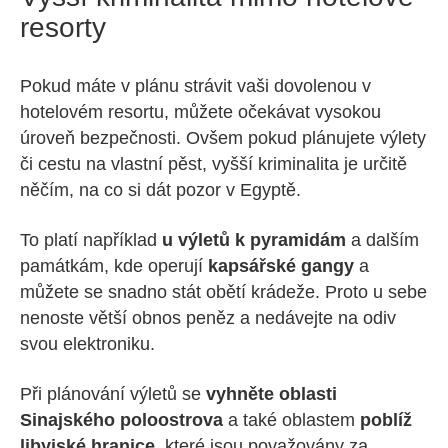
resorty
Pokud máte v plánu strávit vaši dovolenou v
hotelovém resortu, můžete očekávat vysokou
úroveň bezpečnosti. Ovšem pokud plánujete výlety
či cestu na vlastní pěst, vyšší kriminalita je určitě
něčím, na co si dát pozor v Egyptě.
To platí například
u výletů k pyramidám
a dalším
památkám, kde operují
kapsářské gangy
a
můžete se snadno stát obětí krádeže. Proto u sebe
nenoste větší obnos peněz a nedávejte na odiv
svou elektroniku.
Při plánování výletů se
vyhněte oblasti
Sinajského poloostrova
a také oblastem
poblíž
libyjské hranice,
které jsou považovány za