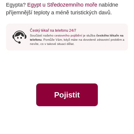
Egypta?
Egypt u Středozemního moře
nabídne
příjemnější teploty a méně turistických davů.
Český lékař na telefonu 24/7
Součástí našeho
cestovního pojištění
je služba
českého lékaře na
telefonu
. Pomůže Vám, když máte na dovolené zdravotní problém a
nevíte, co v takové situaci dělat.
Pojistit
online