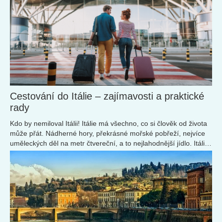
Cestování do Itálie – zajímavosti a praktické
rady
Kdo by nemiloval Itálii! Itálie má všechno, co si člověk od života
může přát. Nádherné hory, překrásné mořské pobřeží, nejvíce
uměleckých děl na metr čtvereční, a to nejlahodnější jídlo. Itálie,
to je láska k životu - zjistěte o ní všechno, co se dá!