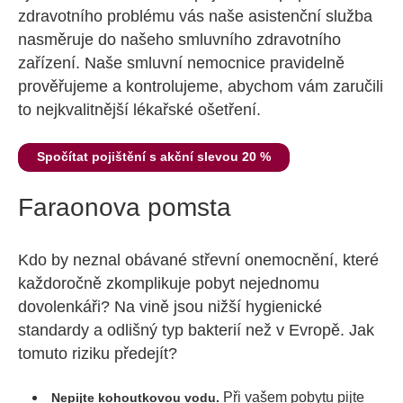
zdravotního problému vás naše asistenční služba
nasměruje do našeho smluvního zdravotního
zařízení. Naše smluvní nemocnice pravidelně
prověřujeme a kontrolujeme, abychom vám zaručili
to nejkvalitnější lékařské ošetření.
Spočítat pojištění s akční slevou 20 %
Faraonova pomsta
Kdo by neznal obávané střevní onemocnění, které
každoročně zkomplikuje pobyt nejednomu
dovolenkáři? Na vině jsou nižší hygienické
standardy a odlišný typ bakterií než v Evropě. Jak
tomuto riziku předejít?
Při vašem pobytu pijte
Nepijte kohoutkovou vodu.