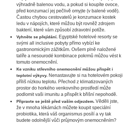
výhradně balenou vodu, a pokud si koupíte ovoce,
před konzumací jej pečlivě omyjte (v balené vodě).
Častou chybou cestovatelů je konzumace kostek
ledu v nápojích, které můžou být rovněž zdrojem
bakterií, které vám způsobí zdravotní potíže.
Egyptské hotelové resorty se
Vyhněte se přejídání.
svými all inclusive pobyty přímo vybízí ke
gastronomickým zážitkům. Ovšem plně naložené
talíře a nesourodé kombinace pokrmů můžou vést k
tomuto onemocnění.
Ke vzniku střevního onemocnění můžou přispět i
Nenastavujte si na hotelovém pokoji
teplotní výkyvy.
příliš nízkou teplotu. Přechod z klimatizovaných
prostor do horkého venkovního prostředí může
podlomit vaši imunitu a přispět k břišní nepohodě.
Věděli jste,
Připravte se ještě před vaším odjezdem.
že v mnoha lékárnách můžete koupit speciální
probiotika, která váš organismus posílí a vy tak
budete odolnější vůči průjmovým onemocněním?