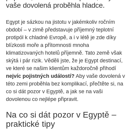
vaše dovolená proběhla hladce.
Egypt je sázkou na jistotu v jakémkoliv ročním
období – v zimě představuje příjemný teplotní
protipól k chladné Evropě, a i v létě je zde díky
blízkosti moře a přítomnosti mnoha
klimatizovaných hotelů příjemně. Tato země však
skýtá i pár rizik. Věděli jste, že je Egypt destinací,
ve které se našim klientům každoročně přihodí
nejvíc pojistných událostí?
Aby vaše dovolená v
této zemi proběhla bez komplikací, přečtěte si, na
co si dát pozor v Egyptě, a jak se na vaši
dovolenou co nejlépe připravit.
Na co si dát pozor v Egyptě –
praktické tipy