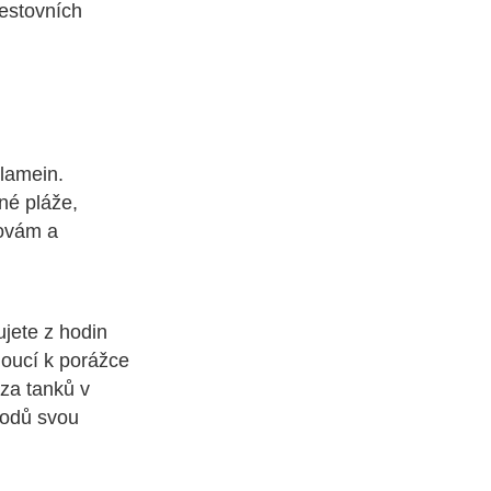
cestovních
lamein.
né pláže,
dovám a
ujete z hodin
doucí k porážce
za tanků v
rodů svou