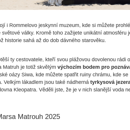
tojí i Rommelovo jeskynní muzeum, kde si můžete prohl
 světové války. Kromě toho zažijete unikátní atmosféru 
ž historie sahá až do dob dávného starověku.
otěší ty cestovatele, kteří svou plážovou dovolenou rádi 
a Matruh je totiž skvělým
výchozím bodem pro poznáv
ské oázy Siwa, kde můžete spatřit ruiny chrámu, kde se
a. Velkým lákadlem jsou také nádherná
tyrkysová jezera
lovna Kleopatra. Věděli jste, že je v nich slanější voda 
Marsa Matrouh 2025