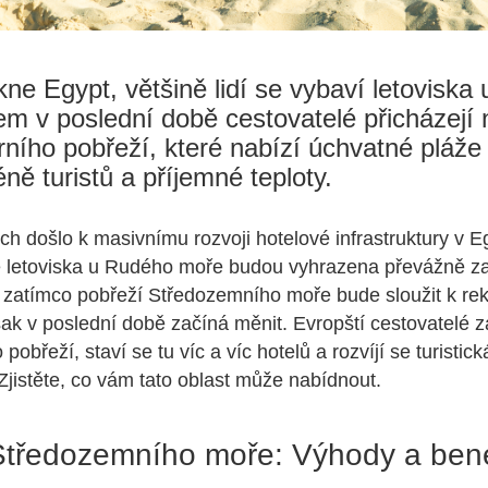
ne Egypt, většině lidí se vybaví letoviska
m v poslední době cestovatelé přicházejí 
rního pobřeží, které nabízí úchvatné pláž
ně turistů a příjemné teploty.
ech došlo k masivnímu rozvoji hotelové infrastruktury v E
e letoviska u Rudého moře budou vyhrazena převážně z
 zatímco pobřeží Středozemního moře bude sloužit k rek
šak v poslední době začíná měnit. Evropští cestovatelé z
 pobřeží, staví se tu víc a víc hotelů a rozvíjí se turistick
 Zjistěte, co vám tato oblast může nabídnout.
Středozemního moře: Výhody a bene