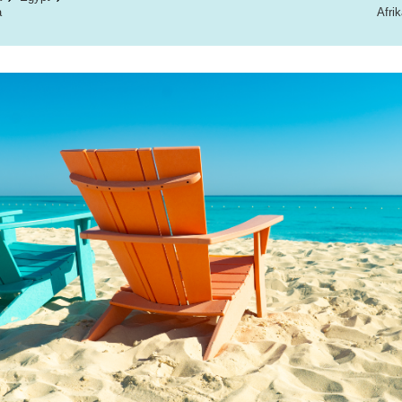
a
Afri