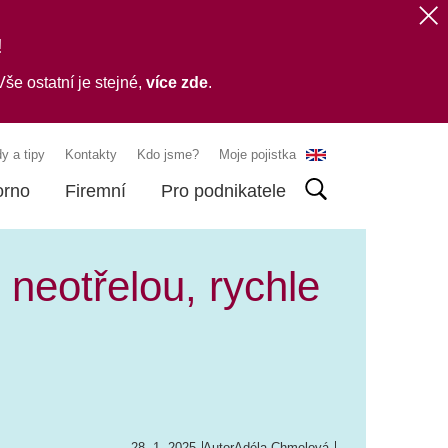
!
še ostatní je stejné,
více zde
.
y a tipy
Kontakty
Kdo jsme?
Moje pojistka
orno
Firemní
Pro podnikatele
neotřelou, rychle
28. 1. 2025
Autor
Adéla Chmelová