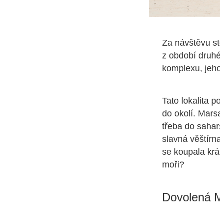
Za návštěvu s
z období druhé
komplexu, jeho
Tato lokalita p
do okolí. Mars
třeba do sahar
slavná věštírn
se koupala krá
moři?
Dovolená 