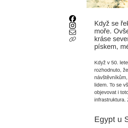
Když se řek
moře. Ovše
kráse seve
pískem, mé
Když v 50. let
rozhodnuto, ž
návštěvníkům,
lidem. To se v
objevovat i toto
infrastruktura.
Egypt u 