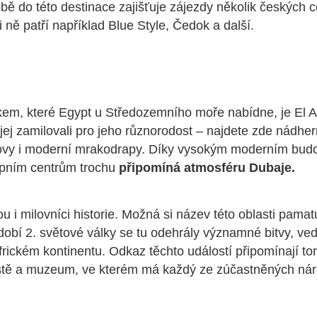
ě do této destinace zajišťuje zájezdy několik českých 
 ně patří například Blue Style, Čedok a další.
kem, které Egypt u Středozemního moře nabídne, je El A
 jej zamilovali pro jeho různorodost – najdete zde nádher
dovy i moderní mrakodrapy. Díky vysokým moderním bu
pním centrům trochu
připomíná atmosféru Dubaje.
ou i milovníci historie. Možná si název této oblasti pamat
dobí 2. světové války se tu odehrály významné bitvy, ve
ickém kontinentu. Odkaz těchto událostí připomínají tor
ěstě a muzeum, ve kterém má každý ze zúčastněných ná