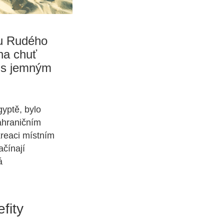
 u Rudého
na chuť
e s jemným
gyptě, bylo
ahraničním
reaci místním
ačínají
á
fity