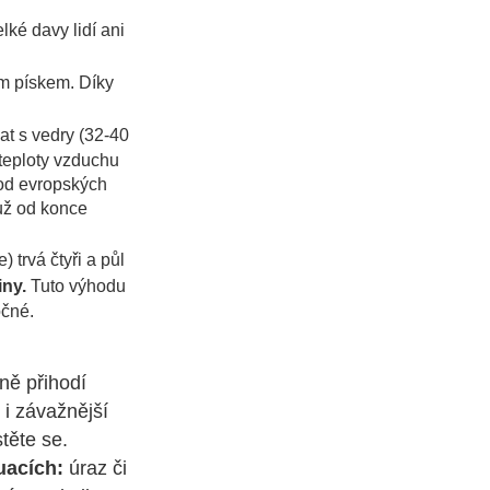
lké davy lidí ani
m pískem. Díky
t s vedry (32-40
 teploty vzduchu
l od evropských
 už od konce
trvá čtyři a půl
iny.
Tuto výhodu
očné.
ně přihodí
 i závažnější
těte se.
uacích:
úraz či