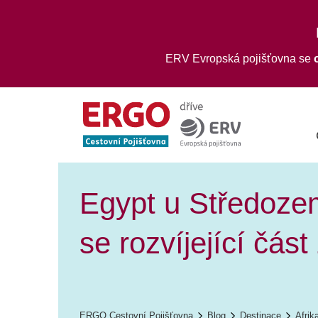
ERV Evropská pojišťovna se
Egypt u Středozem
se rozvíjející čás
ERGO Cestovní Pojišťovna
Blog
Destinace
Afrik