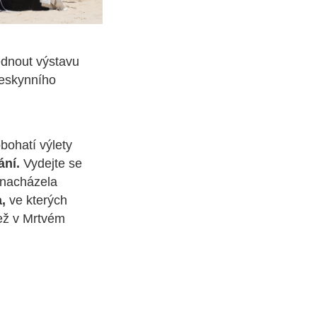
édnout výstavu
jeskynního
obohatí výlety
ání.
Vydejte se
 nacházela
,
ve kterých
než v Mrtvém