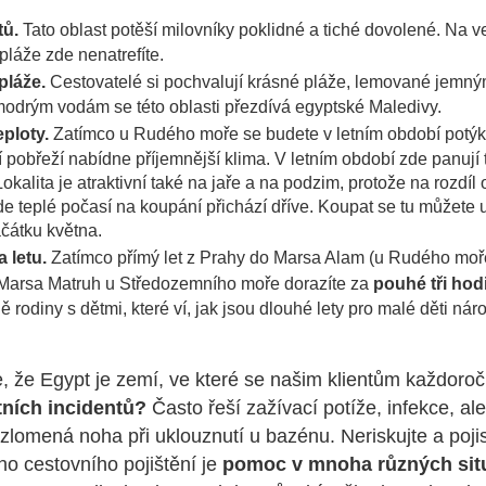
tů.
Tato oblast potěší milovníky poklidné a tiché dovolené. Na ve
pláže zde nenatrefíte.
pláže.
Cestovatelé si pochvalují krásné pláže, lemované jemný
modrým vodám se této oblasti přezdívá egyptské Maledivy.
eploty.
Zatímco u Rudého moře se budete v letním období potýka
í pobřeží nabídne příjemnější klima. V letním období zde panují
okalita je atraktivní také na jaře a na podzim, protože na rozdí
de teplé počasí na koupání přichází dříve. Koupat se tu můžete
čátku května.
 letu.
Zatímco přímý let z Prahy do Marsa Alam (u Rudého moře) 
 Marsa Matruh u Středozemního moře dorazíte za
pouhé tři hod
ě rodiny s dětmi, které ví, jak jsou dlouhé lety pro malé děti nár
e, že Egypt je zemí, ve které se našim klientům každoroč
tních incidentů?
Často řeší zažívací potíže, infekce, ale
zlomená noha při uklouznutí u bazénu. Neriskujte a pojis
o cestovního pojištění je
pomoc v mnoha různých sit