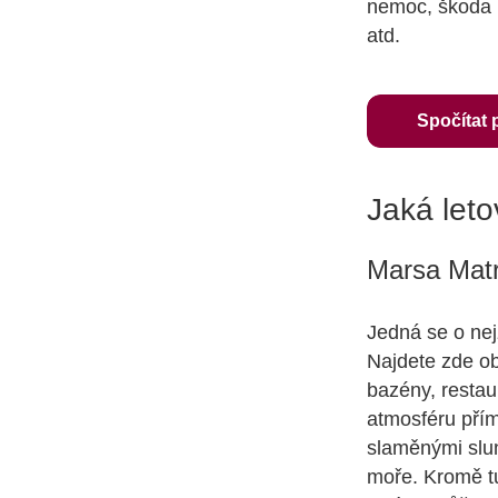
nemoc, škoda n
atd.
Spočítat 
Jaká leto
Marsa Mat
Jedná se o nej
Najdete zde ob
bazény, restau
atmosféru přím
slaměnými slun
moře. Kromě tu