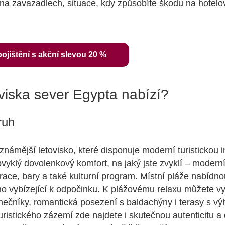
a zavazadlech, situace, kdy způsobíte škodu na hotelo
pojištění s akční slevou 20 %
viska sever Egypta nabízí?
ruh
známější letovisko, které disponuje moderní turistickou i
vyklý dovolenkový komfort, na jaký jste zvyklí – moderní
race, bary a také kulturní program. Místní pláže nabídn
o vybízející k odpočinku. K plážovému relaxu můžete vy
ečníky, romantická posezení s baldachýny i terasy s v
ristického zázemí zde najdete i skutečnou autenticitu a d