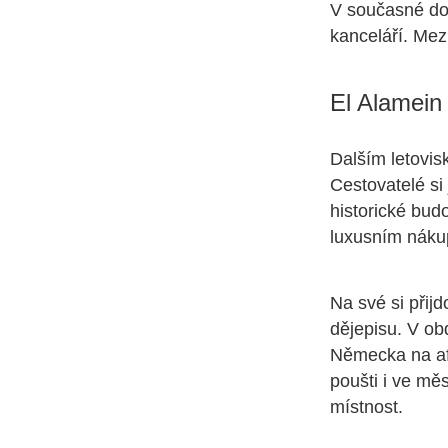
V současné dob
kanceláří. Mezi
El Alamein
Dalším letovis
Cestovatelé si
historické bu
luxusním náku
Na své si přijd
dějepisu. V ob
Německa na afr
poušti i ve m
místnost.