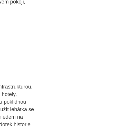
vém pokoji,
nfrastrukturou.
 hotely,
ou poklidnou
užít lehátka se
ýhledem na
otek historie.