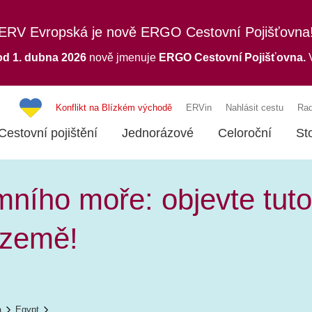
ERV Evropská je nově ERGO Cestovní Pojišťovna
od 1. dubna 2026
nově jmenuje
ERGO
Cestovní Pojišťovna.
V
Konflikt na Blízkém východě
ERVin
Nahlásit cestu
Rad
Cestovní pojištění
Jednorázové
Celoroční
St
ního moře: objevte tuto 
t země!
a
Egypt