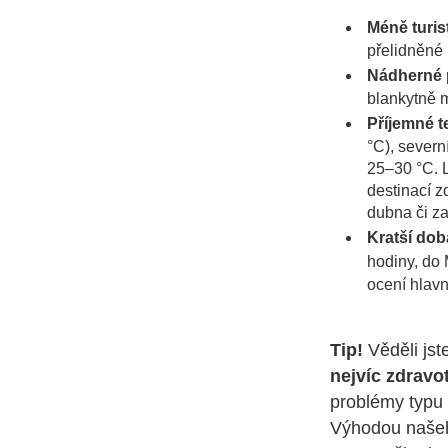
Méně turis
přelidněné 
Nádherné 
blankytně 
Příjemné t
°C), severn
25–30 °C. L
destinací z
dubna či za
Kratší doba
hodiny, do
ocení hlavn
Tip!
Věděli jst
nejvíc zdravo
problémy typu 
Výhodou našeh