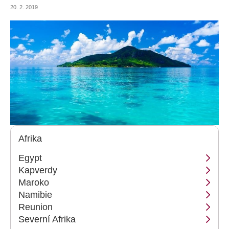
korálových útesů, kochat se západy slunce a poslouchat šumění vln?
20. 2. 2019
Afrika
Egypt
Kapverdy
Maroko
Namibie
Reunion
Severní Afrika