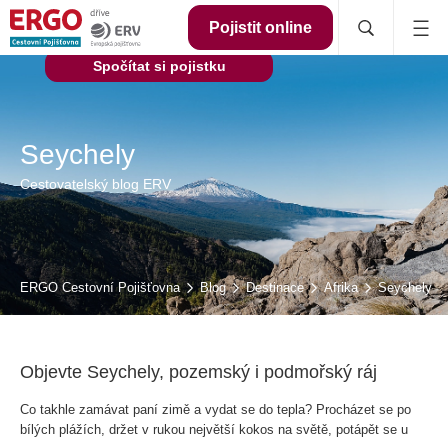
Pojistit online
Spočítat si pojistku
Seychely
Cestovatelský blog ERV
ERGO Cestovní Pojišťovna
Blog
Destinace
Afrika
Seychely
Objevte Seychely, pozemský i podmořský ráj
Co takhle zamávat paní zimě a vydat se do tepla? Procházet se po
bílých plážích, držet v rukou největší kokos na světě, potápět se u