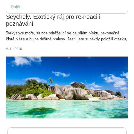
Další...
Seychely. Exotický ráj pro rekreaci i
poznávání
Tyrkysové moře, slunce odrážející se na bílém písku, nekonečné
čisté pláže a bujné deštné pralesy. Jestli jste si někdy položili otázku,
jak asi vypadá ráj, tak Seychely by takovému obrázku mohly
4. 11. 2016
odpovídat.