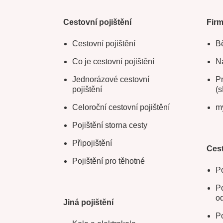
Cestovní pojištění
Fir
Cestovní pojištění
Bě
Co je cestovní pojištění
Na
Jednorázové cestovní
Pr
pojištění
(s
Celoroční cestovní pojištění
m
Pojištění storna cesty
Připojištění
Cest
Pojištění pro těhotné
Po
Po
o
Jiná pojištění
Po