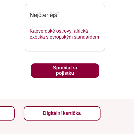
Nejčtenější
Kapverdské ostrovy: africká
exotika s evropským standardem
Spočítat si
pojistku
Digitální kartička