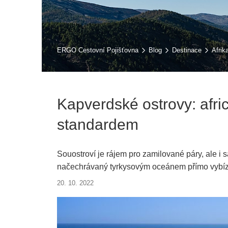
ERGO Cestovní Pojišťovna
Blog
Destinace
Afrik
Kapverdské ostrovy: afri
standardem
Souostroví je rájem pro zamilované páry, ale i
načechrávaný tyrkysovým oceánem přímo vybíz
hudebníků po skvělé večeři.
20. 10. 2022