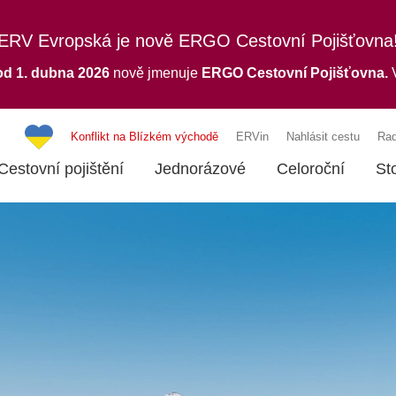
ERV Evropská je nově ERGO Cestovní Pojišťovna
od 1. dubna 2026
nově jmenuje
ERGO
Cestovní Pojišťovna.
V
Konflikt na Blízkém východě
ERVin
Nahlásit cestu
Rad
Cestovní pojištění
Jednorázové
Celoroční
St