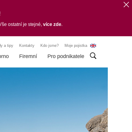
!
še ostatní je stejné,
více zde
.
y a tipy
Kontakty
Kdo jsme?
Moje pojistka
orno
Firemní
Pro podnikatele