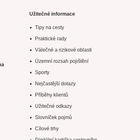
Užitečné informace
Tipy na cesty
Praktické rady
Válečné a rizikové oblasti
Územní rozsah pojištění
na
Sporty
Nejčastější dotazy
Příběhy klientů
Užitečné odkazy
Slovníček pojmů
Cílové trhy
Digitální kartička cestovního