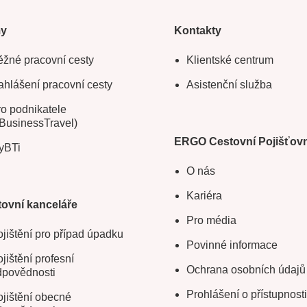
my
Kontakty
žné pracovní cesty
Klientské centrum
hlášení pracovní cesty
Asistenční služba
o podnikatele
BusinessTravel)
ERGO Cestovní Pojišťov
yBTi
O nás
Kariéra
ovní kanceláře
Pro média
jištění pro případ úpadku
Povinné informace
jištění profesní
Ochrana osobních údajů
dpovědnosti
Prohlášení o přístupnosti
jištění obecné