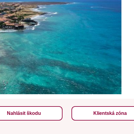
Nahlásit škodu
Klientská zóna