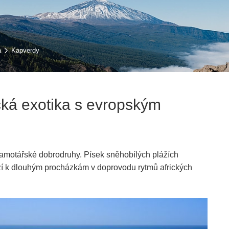
a
Kapverdy
cká exotika s evropským
 samotářské dobrodruhy. Písek sněhobílých plážích
í k dlouhým procházkám v doprovodu rytmů afrických