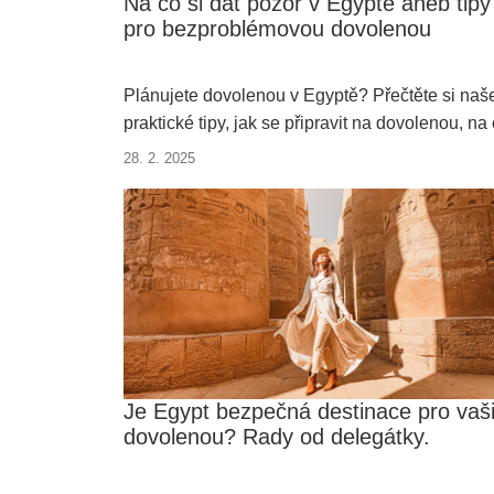
Na co si dát pozor v Egyptě aneb tipy
pro bezproblémovou dovolenou
Plánujete dovolenou v Egyptě? Přečtěte si naš
praktické tipy, jak se připravit na dovolenou, na
si dát pozor a co vše si vzít s sebou. Od
28. 2. 2025
bezpečnosti až po místní zvyky – poradíme vám
jak si užít Egypt bez stresu.
Je Egypt bezpečná destinace pro vaš
dovolenou? Rady od delegátky.