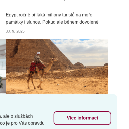
Egypt ročně přiláká miliony turistů na moře,
památky i slunce. Pokud ale během dovolené
potřebujete lékaře, čekejte jinou péči než doma a
30. 9. 2025
někdy i pochybné léčitele, na které je dobré si dát
pozor.
h, ale o službách
Více informací
 co je pro Vás opravdu