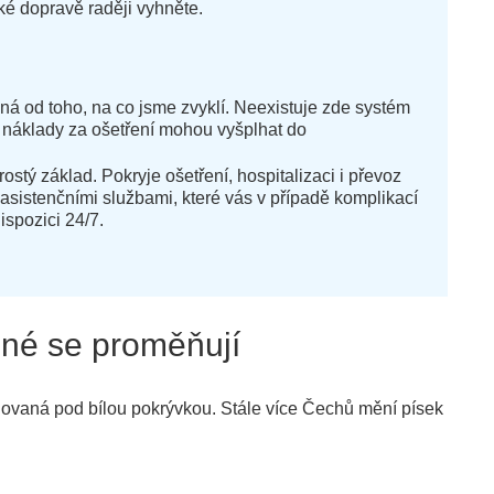
ké dopravě raději vyhněte.
šná od toho, na co jsme zvyklí. Neexistuje zde systém
se náklady za ošetření mohou vyšplhat do
ostý základ. Pokryje ošetření, hospitalizaci i převoz
 asistenčními službami, které vás v případě komplikací
spozici 24/7.
ené se proměňují
vaná pod bílou pokrývkou. Stále více Čechů mění písek