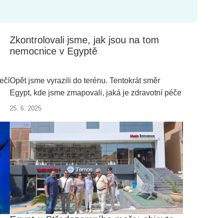
Zkontrolovali jsme, jak jsou na tom
nemocnice v Egyptě
ečí
Opět jsme vyrazili do terénu. Tentokrát směr
Egypt, kde jsme zmapovali, jaká je zdravotní péče
v Egyptě. Zajistit kvalitní zdravotní péči našim
25. 6. 2025
klientům v zahraničí je pro nás totiž naprostou
samozřejmostí.