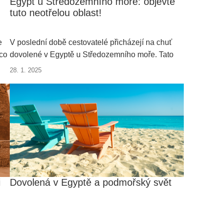
Egypt u Středozemního moře: objevte
tuto neotřelou oblast!
e
V poslední době cestovatelé přicházejí na chuť
 co
dovolené v Egyptě u Středozemního moře. Tato
turisticky méně frekventovaná oblast nabídne
28. 1. 2025
,
nádherné pláže, příjemné teploty a mnoho
dalšího!
i
Dovolená v Egyptě a podmořský svět