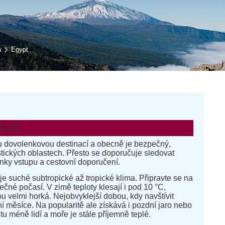
a
Egypt
oti ČR
u dovolenkovou destinací a obecně je bezpečný,
stických oblastech. Přesto se doporučuje sledovat
nky vstupu a cestovní doporučení.
e suché subtropické až tropické klima. Připravte se na
ečné počasí. V zimě teploty klesají i pod 10 °C,
ou velmi horká. Nejobvyklejší dobou, kdy navštívit
ní měsíce. Na popularitě ale získává i pozdní jaro nebo
tu méně lidí a moře je stále příjemně teplé.