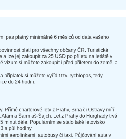
vní pas platný minimálně 6 měsíců od data vašeho
ovinnost platí pro všechny občany ČR. Turistické
a lze jej zakoupit za 25 USD po příletu na letiště v
é vízum si můžete zakoupit i před příletem do země, a
příplatek si můžete vyřídit tzv. rychlopas, tedy
nce do 24 hodin.
. Přímé charterové lety z Prahy, Brna či Ostravy míří
a Alam a Šarm aš-Šajch. Let z Prahy do Hurghady trvá
5 minut déle. Populárním se stalo také letovisko
3 a půl hodiny.
ními aerolinkami, autobusy či taxi. Půjčování auta v