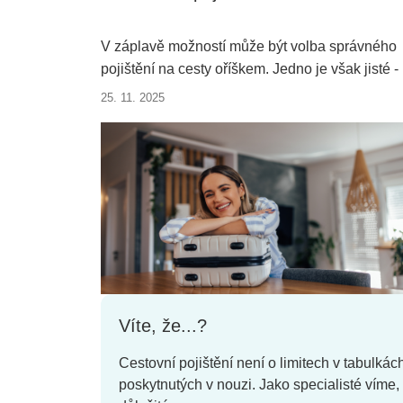
V záplavě možností může být volba správného
pojištění na cesty oříškem. Jedno je však jisté -
nevyplácí se bez něho vyrážet. Vždy je totiž
25. 11. 2025
dobré, když vám něco kryje při toulkách světem
záda. Jaké je nejlepší cestovní pojištění?
Víte, že...?
Cestovní pojištění není o limitech v tabulkác
poskytnutých v nouzi. Jako specialisté víme,