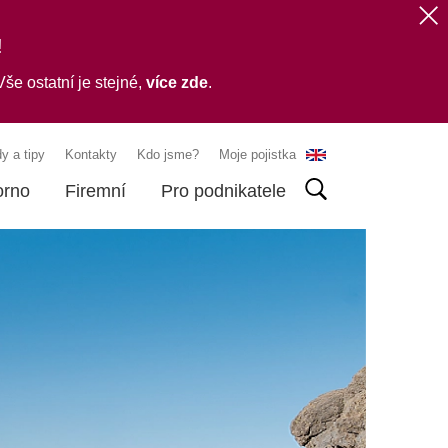
!
še ostatní je stejné,
více zde
.
y a tipy
Kontakty
Kdo jsme?
Moje pojistka
orno
Firemní
Pro podnikatele