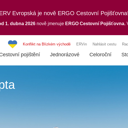
ERV Evropská je nově ERGO Cestovní Pojišťovna
od 1. dubna 2026
nově jmenuje
ERGO
Cestovní Pojišťovna.
V
Konflikt na Blízkém východě
ERVin
Nahlásit cestu
Rad
Cestovní pojištění
Jednorázové
Celoroční
St
pta