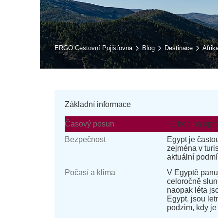
ERGO Cestovní Pojišťovna
Blog
Destinace
Afrik
Základní informace
Časový posun
+1 hodina opr
Bezpečnost
Egypt je často
zejména v turi
aktuální podmí
Počasí a klima
V Egyptě panuj
celoročně slun
naopak léta js
Egypt, jsou let
podzim, kdy je 