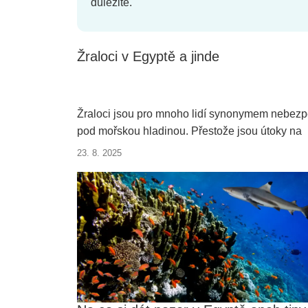
důležité.
Žraloci v Egyptě a jinde
Žraloci jsou pro mnoho lidí synonymem nebezp
pod mořskou hladinou. Přestože jsou útoky na
člověka extrémně vzácné, média jim věnují
23. 8. 2025
obrovskou pozornost.