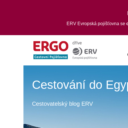
ERV Evropská pojišťovna se
Cestování do Egy
Cestovatelský blog ERV