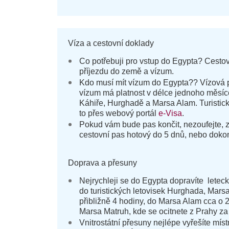
Víza a cestovní doklady
Co potřebuji pro vstup do Egypta? Cesto
příjezdu do země a vízum.
Kdo musí mít vízum do Egypta?? Vízová p
vízum má platnost v délce jednoho měsíce 
Káhiře, Hurghadě a Marsa Alam. Turistick
to přes webový portál
e-Visa
.
Pokud vám bude pas končit, nezoufejte, za 
cestovní pas hotový do 5 dnů, nebo doko
Doprava a přesuny
Nejrychleji se do Egypta dopravíte letecky
do turistických letovisek Hurghada, Mars
přibližně 4 hodiny, do Marsa Alam cca o 2
Marsa Matruh, kde se ocitnete z Prahy za 
Vnitrostátní přesuny nejlépe vyřešíte míst