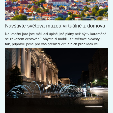
Navštivte světová muzea virtuálně z domova
Na letošní jaro jste měli asi úplně jiné plány než být v karanténě
se zákazem cestování. Abyste si mohli užít světové skvosty i
tak, připravili jsme pro vás přehled virtuálních prohlídek ve
světových muzeích.