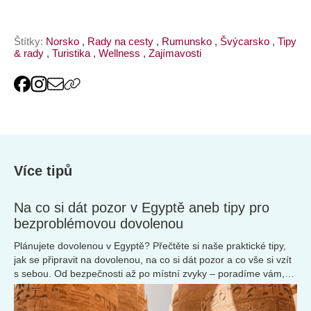
Štítky:
Norsko
,
Rady na cesty
,
Rumunsko
,
Švýcarsko
,
Tipy
& rady
,
Turistika
,
Wellness
,
Zajímavosti
Více tipů
Na co si dát pozor v Egyptě aneb tipy pro
bezproblémovou dovolenou
Plánujete dovolenou v Egyptě? Přečtěte si naše praktické tipy,
jak se připravit na dovolenou, na co si dát pozor a co vše si vzít
s sebou. Od bezpečnosti až po místní zvyky – poradíme vám,
jak si užít Egypt bez stresu.