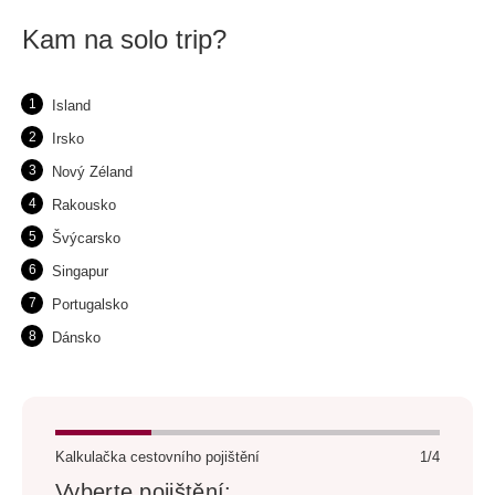
Kam na solo trip?
Island
Irsko
Nový Zéland
Rakousko
Švýcarsko
Singapur
Portugalsko
Dánsko
Kalkulačka cestovního pojištění
1/4
Vyberte pojištění: