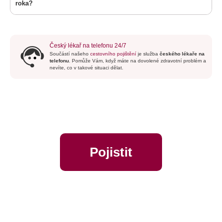
roka?
Český lékař na telefonu 24/7
Součástí našeho
cestovního pojištění
je služba
českého lékaře na
telefonu
. Pomůže Vám, když máte na dovolené zdravotní problém a
nevíte, co v takové situaci dělat.
Pojistit
online