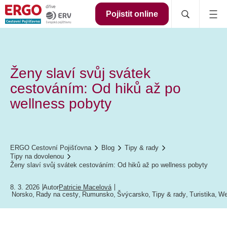
Pojistit online
Ženy slaví svůj svátek
cestováním: Od hiků až po
wellness pobyty
ERGO Cestovní Pojišťovna
Blog
Tipy & rady
Tipy na dovolenou
Ženy slaví svůj svátek cestováním: Od hiků až po wellness pobyty
8. 3. 2026
Autor
Patricie Macelová
Norsko
,
Rady na cesty
,
Rumunsko
,
Švýcarsko
,
Tipy & rady
,
Turistika
,
We