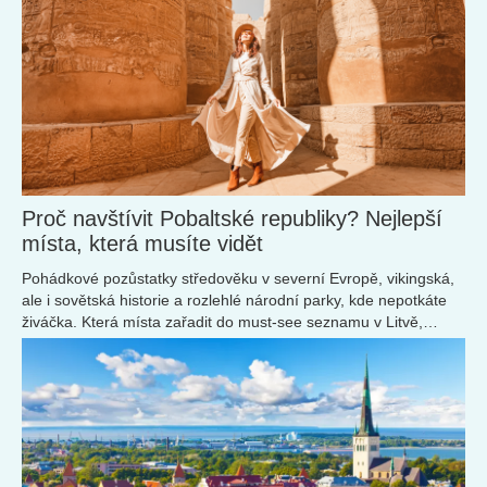
Proč navštívit Pobaltské republiky? Nejlepší
místa, která musíte vidět
Pohádkové pozůstatky středověku v severní Evropě, vikingská,
ale i sovětská historie a rozlehlé národní parky, kde nepotkáte
živáčka. Která místa zařadit do must-see seznamu v Litvě,
Estonsku a Lotyšsku? Přinášíme 10 zajímavých míst.