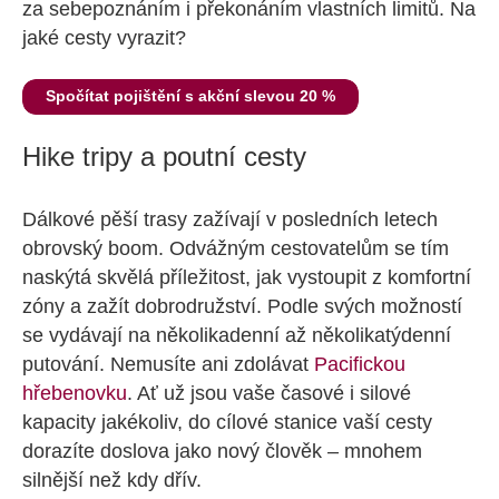
za sebepoznáním i překonáním vlastních limitů. Na
jaké cesty vyrazit?
Spočítat pojištění s akční slevou 20 %
Hike tripy a poutní cesty
Dálkové pěší trasy zažívají v posledních letech
obrovský boom. Odvážným cestovatelům se tím
naskýtá skvělá příležitost, jak vystoupit z komfortní
zóny a zažít dobrodružství. Podle svých možností
se vydávají na několikadenní až několikatýdenní
putování. Nemusíte ani zdolávat
Pacifickou
hřebenovku
. Ať už jsou vaše časové i silové
kapacity jakékoliv, do cílové stanice vaší cesty
dorazíte doslova jako nový člověk – mnohem
silnější než kdy dřív.