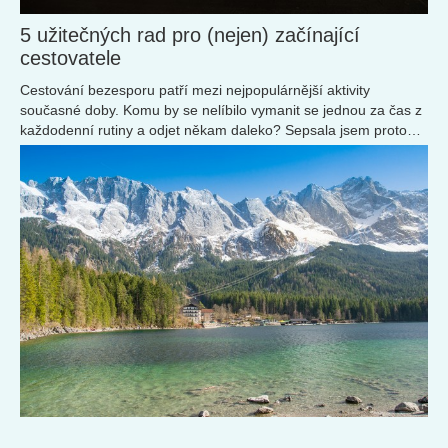
5 užitečných rad pro (nejen) začínající
cestovatele
Cestování bezesporu patří mezi nejpopulárnější aktivity
současné doby. Komu by se nelíbilo vymanit se jednou za čas z
každodenní rutiny a odjet někam daleko? Sepsala jsem proto
pro vás několik tipů, jak si cesty užít co nejvíc bez starostí.