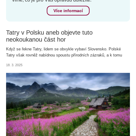
Více informací
Tatry v Polsku aneb objevte tuto
neokoukanou část hor
Když se řekne Tatry, lidem se obvykle vybaví Slovensko. Polské
Tatry však rovněž nabídnou spoustu přírodních zázraků, a k tomu
navíc svéráznou goralskou kulturu.
18. 3. 2025