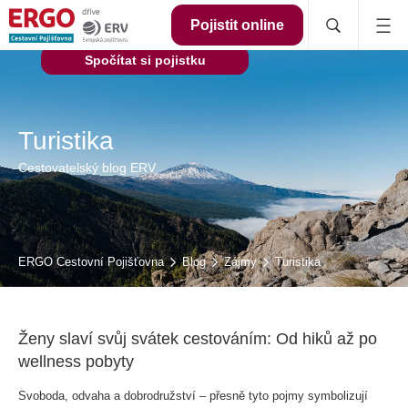
Pojistit online
Spočítat si pojistku
Turistika
Cestovatelský blog ERV
ERGO Cestovní Pojišťovna
Blog
Zájmy
Turistika
Ženy slaví svůj svátek cestováním: Od hiků až po
wellness pobyty
Svoboda, odvaha a dobrodružství – přesně tyto pojmy symbolizují