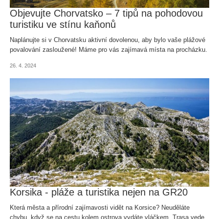
Objevujte Chorvatsko – 7 tipů na pohodovou
turistiku ve stínu kaňonů
Naplánujte si v Chorvatsku aktivní dovolenou, aby bylo vaše plážové
povalování zasloužené! Máme pro vás zajímavá místa na procházku.
26. 4. 2024
Korsika - pláže a turistika nejen na GR20
Která města a přírodní zajímavosti vidět na Korsice? Neuděláte
chybu, když se na cestu kolem ostrova vydáte vláčkem. Trasa vede