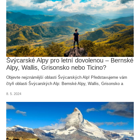
Švýcarské Alpy pro letní dovolenou – Bernské
Alpy, Wallis, Grisonsko nebo Ticino?
Objevte nejznámější oblasti Švýcarských Alp! Představujeme vám
čtyři oblasti Švýcarských Alp: Bernské Alpy, Wallis, Grisonsko a
Ticino. Na které výlety byste určitě neměli zapomenout?
8. 5. 2024