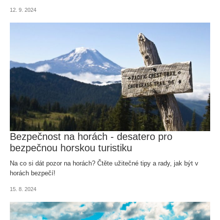
Kudy vede? Jakou mít výbavu? Jak dlouho trvá? A kteří Češi jí už
12. 9. 2024
šli?
Bezpečnost na horách - desatero pro
bezpečnou horskou turistiku
Na co si dát pozor na horách? Čtěte užitečné tipy a rady, jak být v
horách bezpečí!
15. 8. 2024