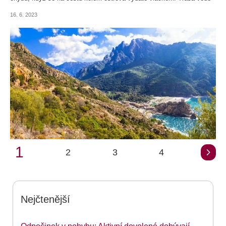
po mostech a přes tunely pomalým tempem, takže budete mít čas
16. 6. 2023
prohlížet si přírodní scenérie.
1
2
3
4
Nejčtenější