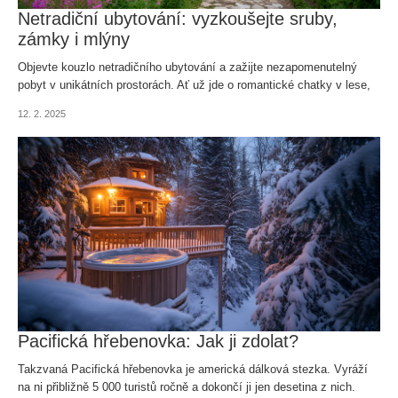
Netradiční ubytování: vyzkoušejte sruby,
zámky i mlýny
Objevte kouzlo netradičního ubytování a zažijte nezapomenutelný
pobyt v unikátních prostorách. Ať už jde o romantické chatky v lese,
historické mlýny, nebo stylové glamping stany pod hvězdami, tento
12. 2. 2025
způsob cestování vás nadchne!
Pacifická hřebenovka: Jak ji zdolat?
Takzvaná Pacifická hřebenovka je americká dálková stezka. Vyráží
na ni přibližně 5 000 turistů ročně a dokončí ji jen desetina z nich.