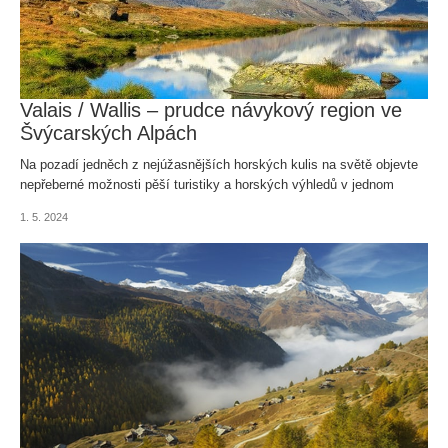
Valais / Wallis – prudce návykový region ve
Švýcarských Alpách
Na pozadí jedněch z nejúžasnějších horských kulis na světě objevte
nepřeberné možnosti pěší turistiky a horských výhledů v jednom
z nejkrásnějších krajů ve Švýcarsku.
1. 5. 2024