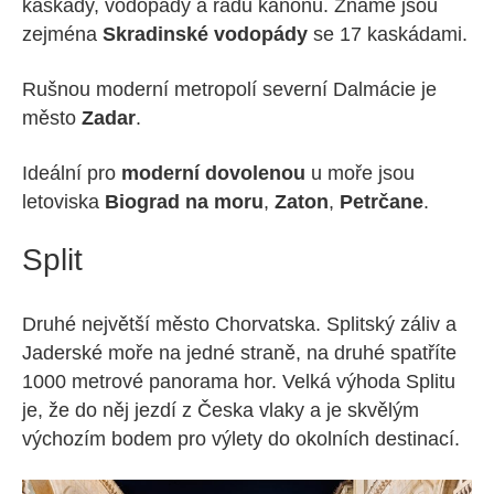
kaskády, vodopády a řadu kaňonů. Známé jsou
zejména
Skradinské vodopády
se 17 kaskádami.
Rušnou moderní metropolí severní Dalmácie je
město
Zadar
.
Ideální pro
moderní dovolenou
u moře jsou
letoviska
Biograd na moru
,
Zaton
,
Petrčane
.
Split
Druhé největší město Chorvatska. Splitský záliv a
Jaderské moře na jedné straně, na druhé spatříte
1000 metrové panorama hor. Velká výhoda Splitu
je, že do něj jezdí z Česka vlaky a je skvělým
výchozím bodem pro výlety do okolních destinací.