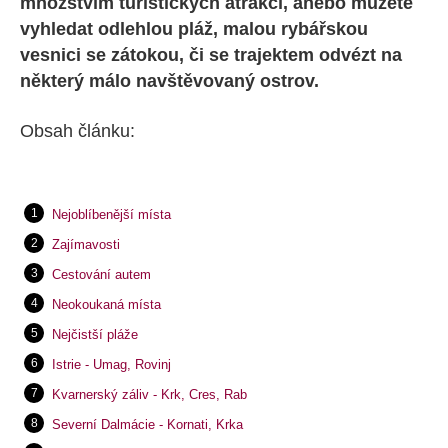
množstvím turistických atrakcí, anebo můžete
vyhledat odlehlou pláž, malou rybářskou
vesnici se zátokou, či se trajektem odvézt na
některý málo navštěvovaný ostrov.
Obsah článku:
Nejoblíbenější místa
Zajímavosti
Cestování autem
Neokoukaná místa
Nejčistší pláže
Istrie - Umag, Rovinj
Kvarnerský záliv - Krk, Cres, Rab
Severní Dalmácie - Kornati, Krka