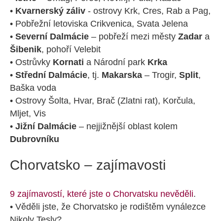
•
Kvarnerský záliv
- ostrovy Krk, Cres, Rab a Pag,
• Pobřežní letoviska Crikvenica, Svata Jelena
•
Severní Dalmácie
– pobřeží mezi městy
Zadar
a
Šibenik
, pohoří Velebit
• Ostrůvky
Kornati
a Národní park
Krka
•
Střední Dalmácie
, tj.
Makarska
– Trogir,
Split
,
Baška voda
• Ostrovy Šolta, Hvar, Brač (Zlatni rat), Korčula,
Mljet, Vis
•
Jižní Dalmácie
– nejjižnější oblast kolem
Dubrovníku
Chorvatsko – zajímavosti
9 zajímavostí, které jste o Chorvatsku nevěděli
.
• Věděli jste, že Chorvatsko je rodištěm vynálezce
Nikoly Tesly?