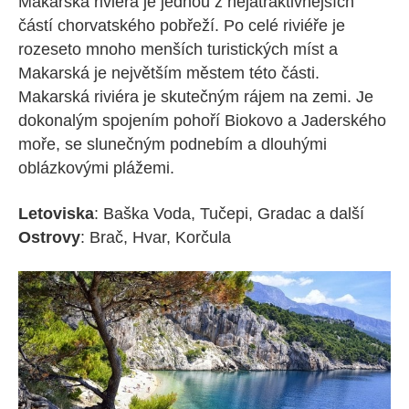
Makarská riviéra je jednou z nejatraktivnějších
částí chorvatského pobřeží. Po celé riviéře je
rozeseto mnoho menších turistických míst a
Makarská je největším městem této části.
Makarská riviéra je skutečným rájem na zemi. Je
dokonalým spojením pohoří Biokovo a Jaderského
moře, se slunečným podnebím a dlouhými
oblázkovými plážemi.
Letoviska
: Baška Voda, Tučepi, Gradac a další
Ostrovy
: Brač, Hvar, Korčula