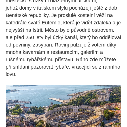
městečko s úzkými dlážděnými uličkami,
jehož domy v italském stylu pocházejí ještě z dob
Benátské republiky. Je proslulé kostelní věží na
katedrále svaté Eufemie, která je vidět zdaleka a je
nejvyšší na Istrii. Město bylo původně ostrovem,
ale před 250 lety byl úzký kanál, který ho odděloval
od pevniny, zasypán. Rovinj pulzuje životem díky
mnoha kavárnám a restauracím, galeriím a
rušnému rybářskému přístavu. Ráno zde můžete
při snídani pozorovat rybáře, vracející se z ranního
lovu.