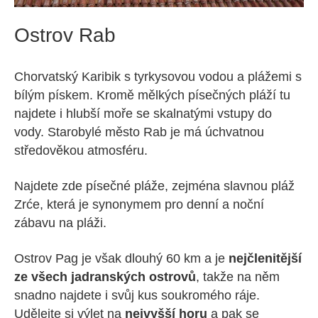
Ostrov Rab
Chorvatský Karibik s tyrkysovou vodou a plážemi s
bílým pískem. Kromě mělkých písečných pláží tu
najdete i hlubší moře se skalnatými vstupy do
vody. Starobylé město Rab je má úchvatnou
středověkou atmosféru.
Najdete zde písečné pláže, zejména slavnou pláž
Zrće, která je synonymem pro denní a noční
zábavu na pláži.
Ostrov Pag je však dlouhý 60 km a je
nejčlenitější
ze všech jadranských ostrovů
, takže na něm
snadno najdete i svůj kus soukromého ráje.
Udělejte si výlet na
nejvyšší horu
a pak se