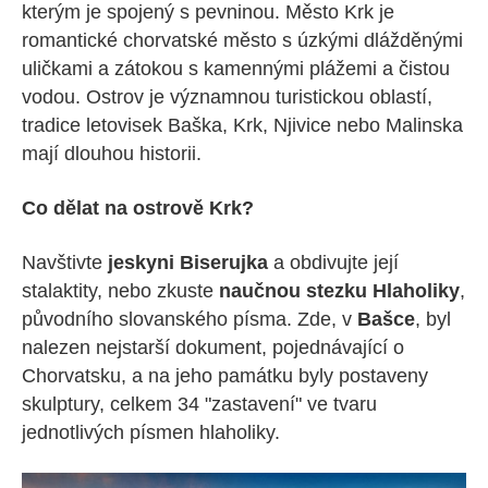
kterým je spojený s pevninou. Město Krk je
romantické chorvatské město s úzkými dlážděnými
uličkami a zátokou s kamennými plážemi a čistou
vodou. Ostrov je významnou turistickou oblastí,
tradice letovisek Baška, Krk, Njivice nebo Malinska
mají dlouhou historii.
Co dělat na ostrově Krk?
Navštivte
jeskyni Biserujka
a obdivujte její
stalaktity, nebo zkuste
naučnou stezku Hlaholiky
,
původního slovanského písma. Zde, v
Bašce
, byl
nalezen nejstarší dokument, pojednávající o
Chorvatsku, a na jeho památku byly postaveny
skulptury, celkem 34 "zastavení" ve tvaru
jednotlivých písmen hlaholiky.