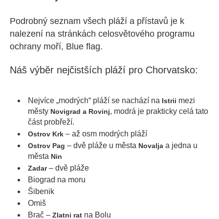
Podrobný seznam všech pláží a přístavů je k
nalezení na stránkách celosvětového programu
ochrany moří, Blue flag.
Náš výběr nejčistších pláží pro Chorvatsko:
Nejvíce „modrých“ pláží se nachází na
mezi
Istrii
městy
, modrá je prakticky celá tato
Novigrad a Rovinj
část probřeží.
– až osm modrých pláží
Ostrov Krk
– dvě pláže u města
a jedna u
Ostrov Pag
Novalja
města
Nin
– dvě pláže
Zadar
Biograd na moru
Šibenik
Omiš
Brač –
na Bolu
Zlatni rat