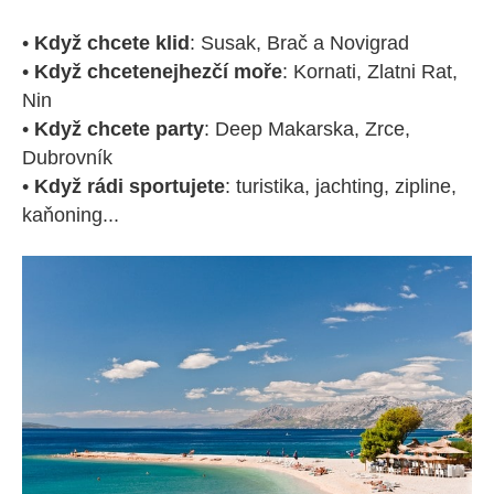
•
Když chcete klid
: Susak, Brač a Novigrad
•
Když chcete
nejhezčí moře
: Kornati, Zlatni Rat,
Nin
•
Když chcete
party
: Deep Makarska, Zrce,
Dubrovník
•
Když rádi sportujete
: turistika, jachting, zipline,
kaňoning...