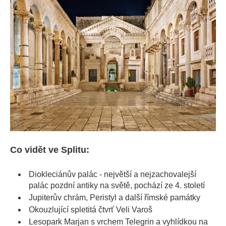
Co vidět ve Splitu:
Diokleciánův palác - největší a nejzachovalejší
palác pozdní antiky na světě, pochází ze 4. století
Jupiterův chrám, Peristyl a další římské památky
Okouzlující spletitá čtvrť Veli Varoš
Lesopark Marjan s vrchem Telegrin a vyhlídkou na