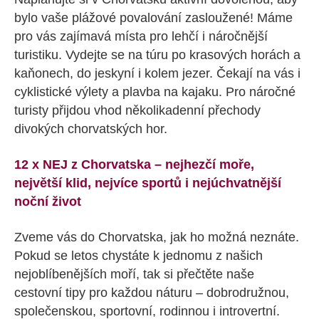
bylo vaše plážové povalování zasloužené! Máme
pro vás zajímavá místa pro lehčí i náročnější
turistiku. Vydejte se na túru po krasových horách a
kaňonech, do jeskyní i kolem jezer. Čekají na vás i
cyklistické výlety a plavba na kajaku. Pro náročné
turisty přijdou vhod několikadenní přechody
divokých chorvatských hor.
12 x NEJ z Chorvatska – nejhezčí moře,
největší klid, nejvíce sportů i nejúchvatnější
noční život
Zveme vás do Chorvatska, jak ho možná neznáte.
Pokud se letos chystáte k jednomu z našich
nejoblíbenějších moří, tak si přečtěte naše
cestovní tipy pro každou náturu – dobrodružnou,
společenskou, sportovní, rodinnou i introvertní.