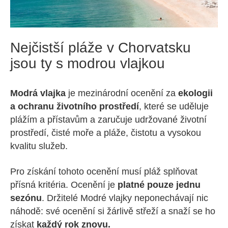
Nejčistší pláže v Chorvatsku
jsou ty s modrou vlajkou
Modrá vlajka
je mezinárodní ocenění za
ekologii
a ochranu životního prostředí
, které se uděluje
plážím a přístavům a zaručuje udržované životní
prostředí, čisté moře a pláže, čistotu a vysokou
kvalitu služeb.
Pro získání tohoto ocenění musí pláž splňovat
přísná kritéria. Ocenění je
platné pouze jednu
sezónu
. Držitelé Modré vlajky neponechávají nic
náhodě: své ocenění si žárlivě střeží a snaží se ho
získat
každý rok znovu.