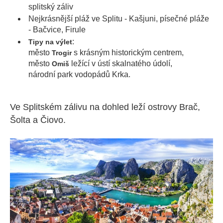
splitský záliv
Nejkrásnější pláž ve Splitu - Kašjuni, písečné pláže
- Bačvice, Firule
:
Tipy na výlet
město
s krásným historickým centrem,
Trogir
město
ležící v ústí skalnatého údolí,
Omiš
národní park vodopádů Krka.
Ve Splitském zálivu na dohled leží ostrovy Brač,
Šolta a Čiovo.