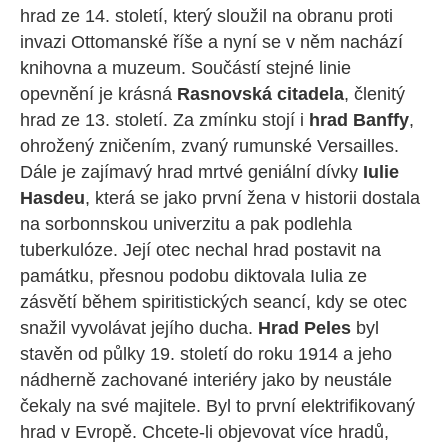
hrad ze 14. století, který sloužil na obranu proti
invazi Ottomanské říše a nyní se v něm nachází
knihovna a muzeum. Součástí stejné linie
opevnění je krásná
Rasnovská citadela
, členitý
hrad ze 13. století. Za zmínku stojí i
hrad Banffy
,
ohrožený zničením, zvaný rumunské Versailles.
Dále je zajímavý hrad mrtvé geniální dívky
Iulie
Hasdeu
, která se jako první žena v historii dostala
na sorbonnskou univerzitu a pak podlehla
tuberkulóze. Její otec nechal hrad postavit na
památku, přesnou podobu diktovala Iulia ze
zásvětí během spiritistických seancí, kdy se otec
snažil vyvolávat jejího ducha.
Hrad Peles
byl
stavěn od půlky 19. století do roku 1914 a jeho
nádherně zachované interiéry jako by neustále
čekaly na své majitele. Byl to první elektrifikovaný
hrad v Evropě. Chcete-li objevovat více hradů,