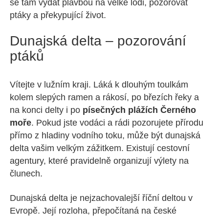
se tam vydat plavbou na velké lodi, pozorovat
ptáky a překypující život.
Dunajská delta – pozorování
ptáků
Vítejte v lužním kraji. Láká k dlouhým toulkám
kolem slepých ramen a rákosí, po březích řeky a
na konci delty i po
písečných plážích Černého
moře
. Pokud jste vodáci a rádi pozorujete přírodu
přímo z hladiny vodního toku, může být dunajská
delta vašim velkým zážitkem. Existují cestovní
agentury, které pravidelně organizují výlety na
člunech.
Dunajská delta je nejzachovalejší říční deltou v
Evropě. Její rozloha, přepočítaná na české