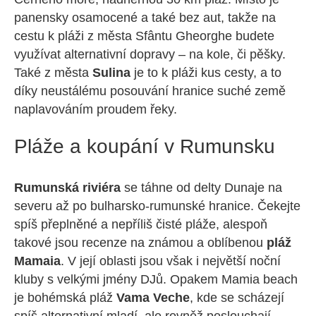
panensky osamocené a také bez aut, takže na
cestu k pláži z města Sfântu Gheorghe budete
využívat alternativní dopravy – na kole, či pěšky.
Také z města
Sulina
je to k pláži kus cesty, a to
díky neustálému posouvání hranice suché země
naplavováním proudem řeky.
Pláže a koupání v Rumunsku
Rumunská riviéra
se táhne od delty Dunaje na
severu až po bulharsko-rumunské hranice. Čekejte
spíš přeplněné a nepříliš čisté pláže, alespoň
takové jsou recenze na známou a oblíbenou
pláž
Mamaia
. V její oblasti jsou však i největší noční
kluby s velkými jmény DJů. Opakem Mamia beach
je bohémská pláž
Vama Veche
, kde se scházejí