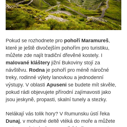
Pokud se rozhodnete pro
pohoří Maramureš
,
které je ještě divočejším pohořím pro turistiku,
můžete zde najít tradiční dřevěné kostely. I
malované kláštery
jižní Bukoviny stojí za
návštěvu.
Rodna
je pohoří pro méně náročné
treky, rodinné výlety lanovkou a jednodenní
výstupy. V oblasti
Apuseni
se budete mít skvěle,
pokud rádi objevujete přírodní zajímavosti jako
jsou jeskyně, propasti, skalní tunely a stezky.
Nelákají vás tolik hory? V Rumunsku ústí řeka
Dunaj
, v mohutné deltě vtéká do moře a můžete