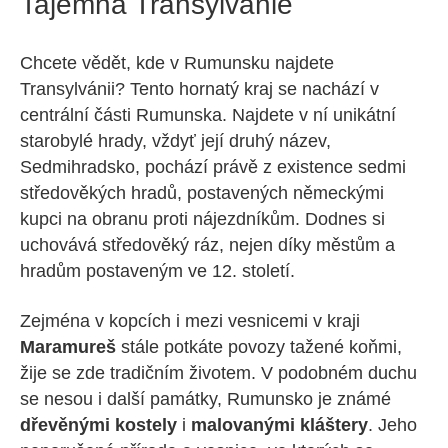
Tajemná Transylvánie
Chcete vědět, kde v Rumunsku najdete
Transylvánii? Tento hornatý kraj se nachází v
centrální části Rumunska. Najdete v ní unikátní
starobylé hrady, vždyť její druhý název,
Sedmihradsko, pochází právě z existence sedmi
středověkých hradů, postavených německými
kupci na obranu proti nájezdníkům. Dodnes si
uchovává středověký ráz, nejen díky městům a
hradům postaveným ve 12. století.
Zejména v kopcích i mezi vesnicemi v kraji
Maramureš
stále potkáte povozy tažené koňmi,
žije se zde tradičním životem. V podobném duchu
se nesou i další památky, Rumunsko je známé
dřevěnými kostely
i
malovanými kláštery
. Jeho