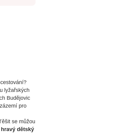
é cestování?
ou lyžařských
ch Budějovic
í zázemí pro
 Těšit se můžou
i
hravý dětský