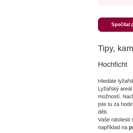
Spočítat 
Tipy, kam
Hochficht
Hledáte lyžařs
Lyžařský areál
možností. Nac
jste tu za hod
děti.
Vaše ratolesti
například na
p