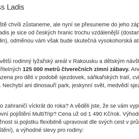
ss Ladis
tě chvíli zůstaneme, ale nyní se přesuneme do jeho záp
adis je sice od českých hranic trochu vzdálenější (dost
din), odměnou vám však bude skutečná vysokohorská a
větší rodinný lyžařský areál v Rakousku a dětským náv
řitelných
125 000 metrů čtverečních zimní zábavy.
Ano
azena pro děti v podobě sjezdovek, sáňkařských tratí, cv
í. Nechybí ani dinosauří park, jeskynní svět, medvědí sje
o zahraničí víckrát do roka? A věděli jste, že se vám vyp
ovní pojištění MultiTrip? Cena už od 1 490 Kč/rok. Výho
ožnost si pojistku flexibilně upravovat dle svých cest v p
ištění), a výhodné slevy pro rodiny: