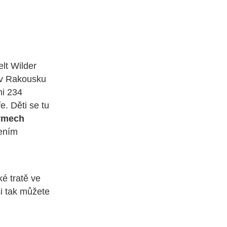
elt Wilder
 v Rakousku
mi 234
. Děti se tu
týmech
dením
é tratě ve
si tak můžete