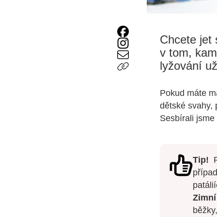
Chcete jet
v tom, kam
lyžování už
Pokud máte mal
dětské svahy, 
Sesbírali jsme 
Tip!
P
případ
patáli
Zimní
běžky,