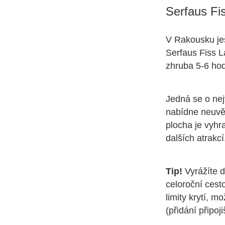
Serfaus Fi
V Rakousku ješ
Serfaus Fiss L
zhruba 5-6 ho
Jedná se o nej
nabídne neuvě
plocha je vyhr
dalších atrakc
Tip!
Vyrážíte d
celoroční cest
limity krytí, m
(přidání připoj