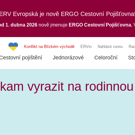
ERV Evropská je nově ERGO Cestovní Pojišťovna
od 1. dubna 2026
nově jmenuje
ERGO
Cestovní Pojišťovna.
V
Konflikt na Blízkém východě
ERVin
Nahlásit cestu
Rad
Cestovní pojištění
Jednorázové
Celoroční
St
 kam vyrazit na rodinno