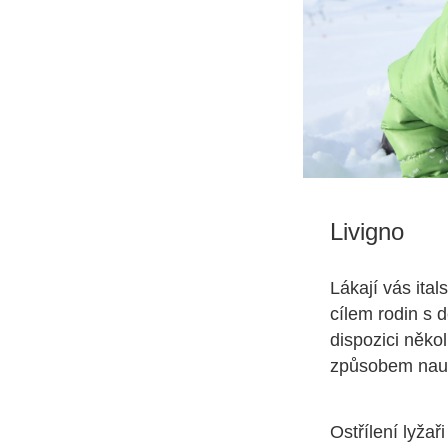
Livigno
Lákají vás ita
cílem rodin s d
dispozici něko
způsobem nauč
Ostřílení lyžař