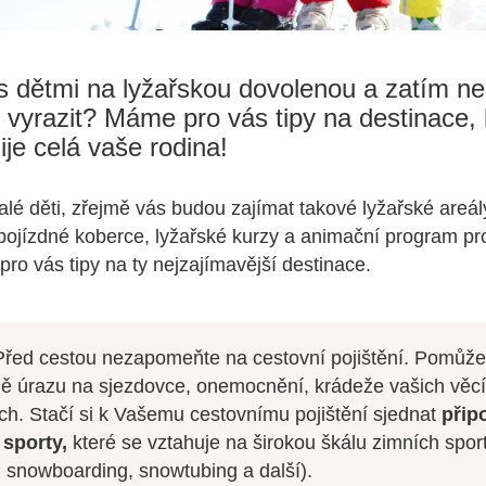
 s dětmi na lyžařskou dovolenou a zatím n
 vyrazit? Máme pro vás tipy na destinace, 
ije celá vaše rodina!
é děti, zřejmě vás budou zajímat takové lyžařské areály
pojízdné koberce, lyžařské kurzy a animační program pro
pro vás tipy na ty nejzajímavější destinace.
řed cestou nezapomeňte na cestovní pojištění. Pomůž
ě úrazu na sjezdovce, onemocnění, krádeže vašich věcí
ích. Stačí si k Vašemu cestovnímu pojištění sjednat
připo
 sporty,
které se vztahuje na širokou škálu zimních sport
 snowboarding, snowtubing a další).