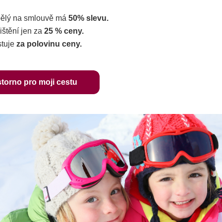
pělý na smlouvě má
50% slevu.
ištění jen za
25 % ceny.
stuje
za polovinu ceny.
storno pro moji cestu