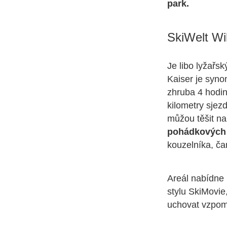
park.
SkiWelt Wi
Je libo lyžařs
Kaiser je syn
zhruba 4 hodin
kilometry sjez
můžou těšit na
pohádkových 
kouzelníka, čar
Areál nabídne 
stylu SkiMovie
uchovat vzpom