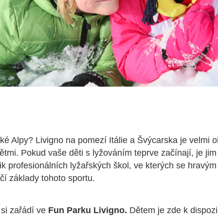
lské Alpy? Livigno na pomezí Itálie a Švýcarska je velmi 
ětmi. Pokud vaše děti s lyžováním teprve začínají, je jim
lik profesionálních lyžařských škol, ve kterých se hrav
í základy tohoto sportu.
i si zařádí ve
Fun Parku Livigno.
Dětem je zde k dispozi