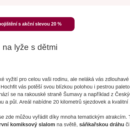
pojištění s akční slevou 20 %
 na lyže s dětmi
ké vyžití pro celou vaši rodinu, ale neláká vás zdlouhav
 Hochfit vás potěší svou blízkou polohou i pestrou palet
hází se na rakouské straně Šumavy a například z Český
inu a půl. Areál nabídne 20 kilometrů sjezdovek a kvalitn
 se zde můžou vyřádit díky mnoha tematickým atrakcím.
rvní komiksový slalom
na světě,
sáňkařskou dráhu
č