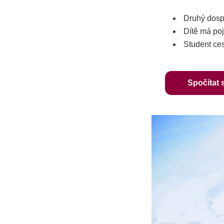
Druhý dos
Dítě má poj
Student ce
Spočítat 