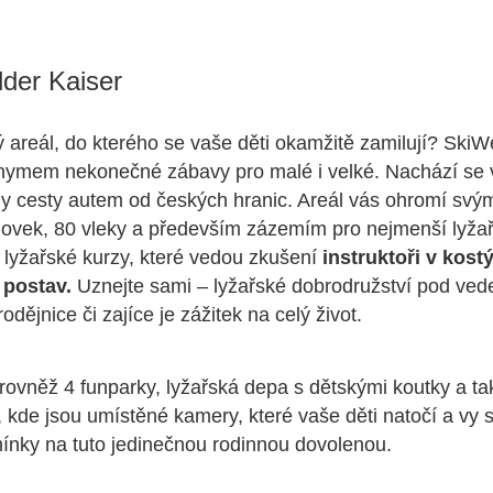
lder Kaiser
ký areál, do kterého se vaše děti okamžitě zamilují? SkiW
onymem nekonečné zábavy pro malé i velké. Nachází se
y cesty autem od českých hranic. Areál vás ohromí svý
dovek, 80 vleky a především zázemím pro nejmenší lyžaře
 lyžařské kurzy, které vedou zkušení
instruktoři v kos
postav.
Uznejte sami – lyžařské dobrodružství pod ve
odějnice či zajíce je zážitek na celý život.
rovněž 4 funparky, lyžařská depa s dětskými koutky a tak
, kde jsou umístěné kamery, které vaše děti natočí a vy 
ínky na tuto jedinečnou rodinnou dovolenou.