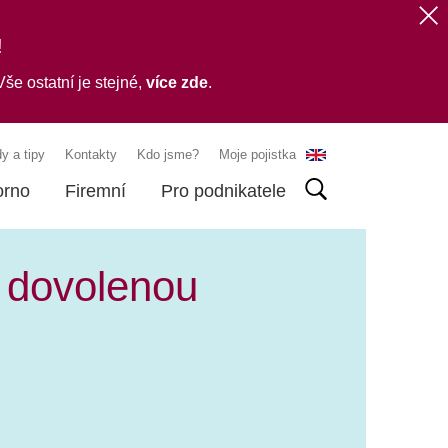
!
še ostatní je stejné,
více zde
.
y a tipy
Kontakty
Kdo jsme?
Moje pojistka
orno
Firemní
Pro podnikatele
u dovolenou