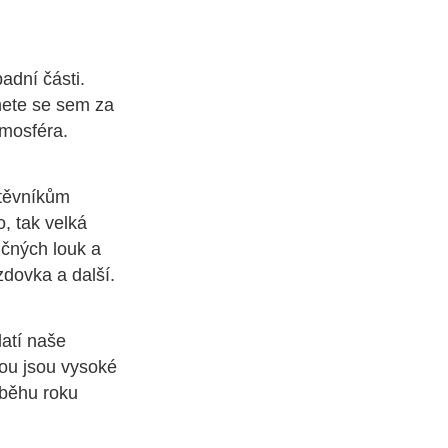
adní části.
anete se sem za
tmosféra.
štěvníkům
, tak velká
ičných louk a
zdovka a další.
latí naše
dou jsou vysoké
růběhu roku