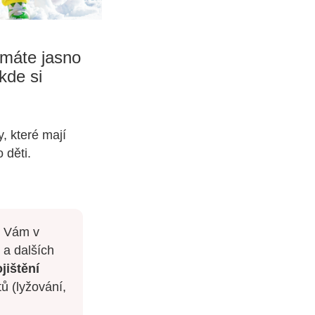
emáte jasno
kde si
, které mají
 děti.
e Vám v
 a dalších
jištění
ů (lyžování,