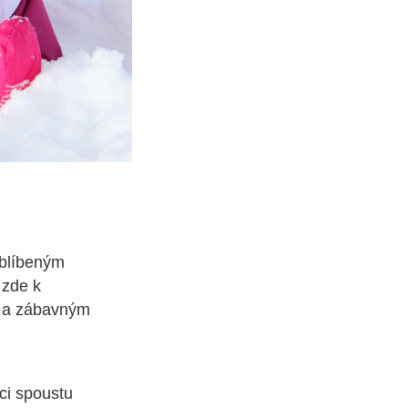
oblíbeným
 zde k
ým a zábavným
ci spoustu