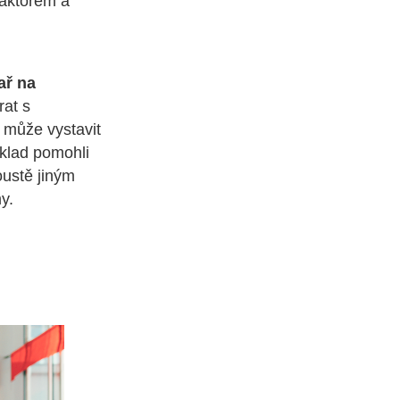
faktorem a
ař na
rat s
 může vystavit
íklad pomohli
oustě jiným
my.