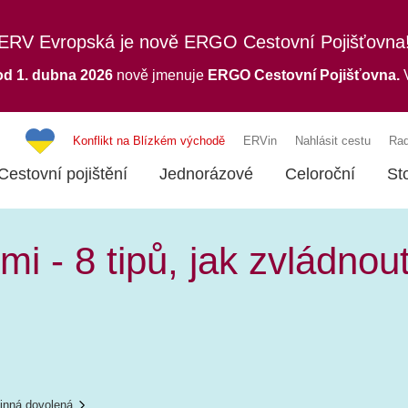
ERV Evropská je nově ERGO Cestovní Pojišťovna
od 1. dubna 2026
nově jmenuje
ERGO
Cestovní Pojišťovna.
V
Konflikt na Blízkém východě
ERVin
Nahlásit cestu
Rad
Cestovní pojištění
Jednorázové
Celoroční
St
mi - 8 tipů, jak zvládnou
inná dovolená