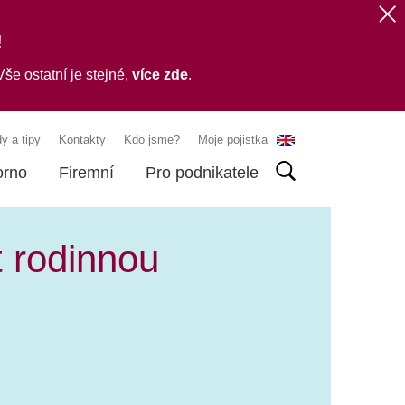
!
še ostatní je stejné,
více zde
.
y a tipy
Kontakty
Kdo jsme?
Moje pojistka
orno
Firemní
Pro podnikatele
t rodinnou