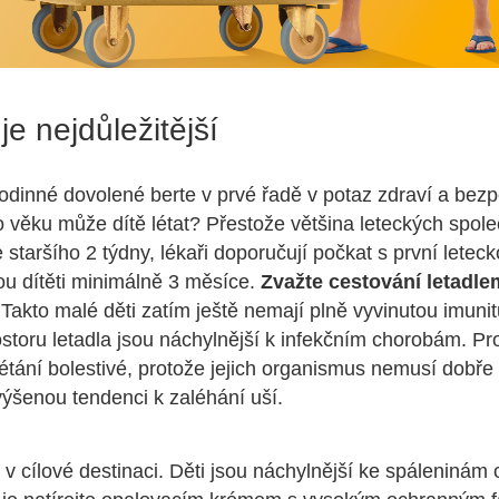
je nejdůležitější
rodinné dovolené berte v prvé řadě v potaz zdraví a bez
o věku může dítě létat? Přestože většina leteckých spol
 staršího 2 týdny, lékaři doporučují počkat s první letec
u dítěti minimálně 3 měsíce.
Zvažte cestování letadle
.
Takto malé děti zatím ještě nemají plně vyvinutou imunit
toru letadla jsou náchylnější k infekčním chorobám. Pr
létání bolestivé, protože jejich organismus nemusí dobř
zvýšenou tendenci k zaléhání uší.
i v cílové destinaci. Děti jsou náchylnější ke spáleninám 