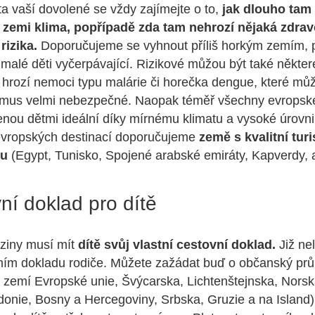
ta vaší dovolené se vždy zajímejte o to,
jak dlouho tam 
é zemi klima, popřípadě zda tam nehrozí nějaká zdra
rizika.
Doporučujeme se vyhnout příliš horkým zemím, 
malé děti vyčerpávající. Rizikové můžou být také někter
 hrozí nemoci typu malárie či horečka dengue, které můž
smus velmi nebezpečné. Naopak téměř všechny evropsk
enou dětmi ideální díky mírnému klimatu a vysoké úrovni
vropských destinací doporučujeme
země s kvalitní tur
ou
(Egypt, Tunisko, Spojené arabské emiráty, Kapverdy, a
ní doklad pro dítě
iziny musí mít
dítě svůj vlastní cestovní doklad.
Již ne
ním dokladu rodiče. Můžete zažádat buď o občanský prů
 zemí Evropské unie, Švýcarska, Lichtenštejnska, Norsk
onie, Bosny a Hercegoviny, Srbska, Gruzie a na Island)