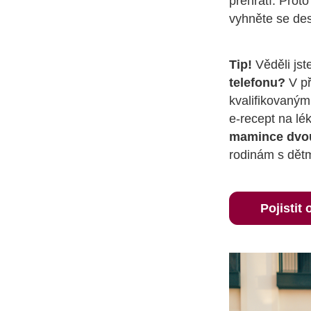
přehřátí. Prot
vyhněte se des
Tip!
Věděli jst
telefonu?
V př
kvalifikovaným
e-recept na lé
mamince dvoul
rodinám s dětm
Pojistit 