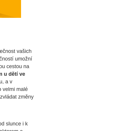
pečnost vašich
ečností umožní
kou cestou na
m u dětí ve
u, a v
o velmi malé
e zvládat změny
od slunce i k