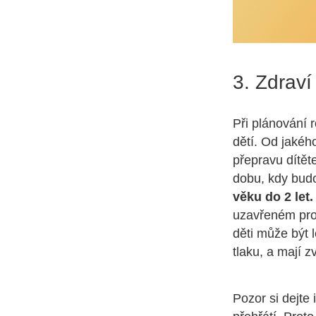
3. Zdraví 
Při plánování 
dětí. Od jakéh
přepravu dítěte
dobu, kdy budo
věku do 2 let
uzavřeném pros
děti může být 
tlaku, a mají 
Pozor si dejte 