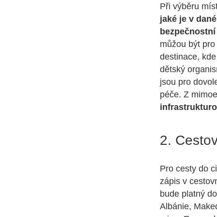
Při výběru mís
jaké je v dan
bezpečnostní 
můžou být pro 
destinace, kde
dětský organi
jsou pro dovol
péče. Z mimoe
infrastruktur
2. Cestov
Pro cesty do c
zápis v cestov
bude platný do
Albánie, Maked