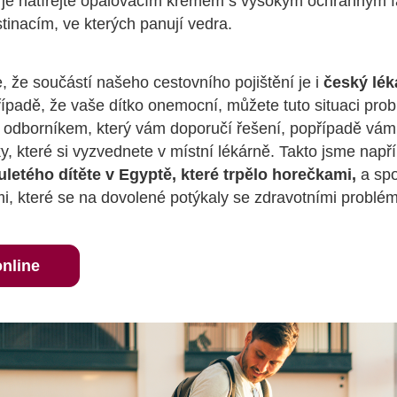
o je natírejte opalovacím krémem s vysokým ochranným 
tinacím, ve kterých panují vedra.
e, že součástí našeho cestovního pojištění je i
český lék
ípadě, že vaše dítko onemocní, můžete tuto situaci prob
 odborníkem, který vám doporučí řešení, popřípadě vám
ky, které si vyzvednete v místní lékárně. Takto jsme např
etého dítěte v Egyptě, které trpělo horečkami,
a sp
i, které se na dovolené potýkaly se zdravotními problé
online