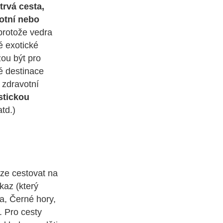
trvá cesta,
votní nebo
protože vedra
é exotické
ou být pro
é destinace
 zdravotní
istickou
td.)
lze cestovat na
kaz (který
a, Černé hory,
. Pro cesty