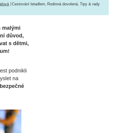
elová
Cestování letadlem
,
Rodinná dovolená
,
Tipy & rady
s malými
ení důvod,
vat s dětmi,
mum!
est podnikli
yslet na
 bezpečné