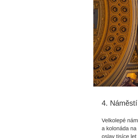
4. Náměstí
Velkolepé nám
a kolonáda na n
oslav tisíce l