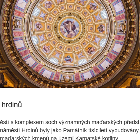
 hrdinů
ěstí s komplexem soch významných maďarských předsta
áměstí Hrdinů byly jako Památník tisíciletí vybudovány př
et maďarských kmenů na území Karpatské kotliny.