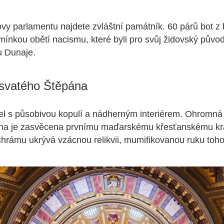
y parlamentu najdete zvláštní památník. 60 párů bot z 
ínkou obětí nacismu, které byli pro svůj židovský původ
u Dunaje.
a svatého Štěpána
el s působivou kopulí a nádherným interiérem. Ohromná 
na je zasvěcena prvnímu maďarskému křesťanskému krá
chrámu ukrývá vzácnou relikvii, mumifikovanou ruku toho