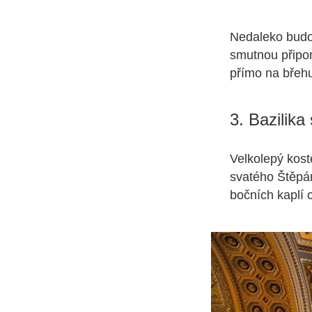
Nedaleko budov
smutnou připom
přímo na břeh
3. Bazilik
Velkolepý kost
svatého Štěpá
bočních kaplí 