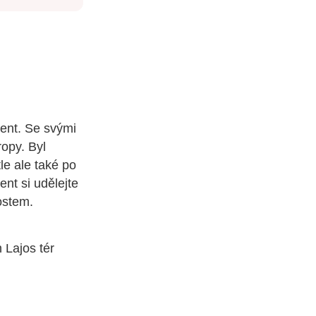
ent. Se svými
ropy. Byl
le ale také po
nt si udělejte
ostem.
 Lajos tér