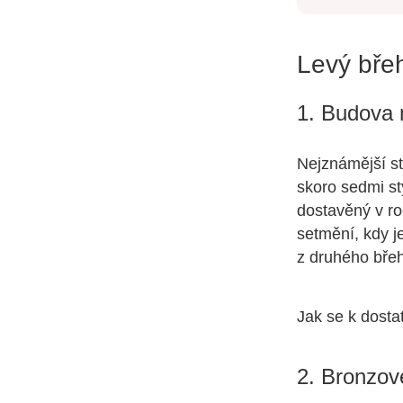
Levý bře
1. Budova
Nejznámější st
skoro sedmi st
dostavěný v ro
setmění, kdy j
z druhého bře
Jak se k dosta
2. Bronzov