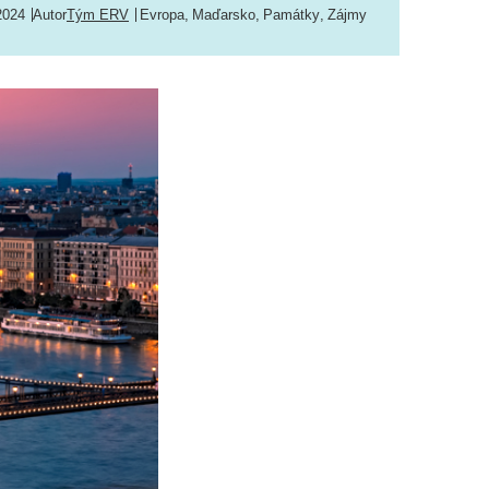
2024
Autor
Tým ERV
Evropa
,
Maďarsko
,
Památky
,
Zájmy