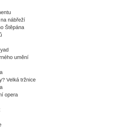
mentu
 na nábřeží
ho Štěpána
ů
nyad
rného umění
a
? Velká tržnice
da
ní opera
t
e