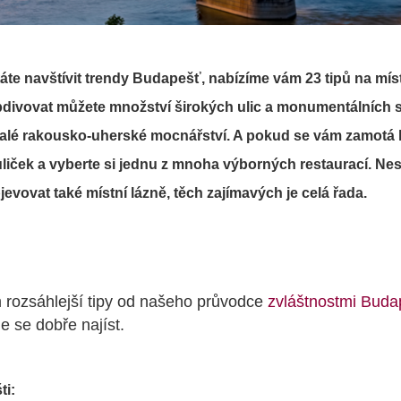
te navštívit trendy Budapešť, nabízíme vám 23 tipů na míst
Obdivovat můžete množství širokých ulic a monumentálních s
valé rakousko-uherské mocnářství. A pokud se vám zamotá 
liček a vyberte si jednu z mnoha výborných restaurací. Ne
vovat také místní lázně, těch zajímavých je celá řada.
 rozsáhlejší tipy od našeho průvodce
zvláštnostmi Buda
e se dobře najíst.
ti: