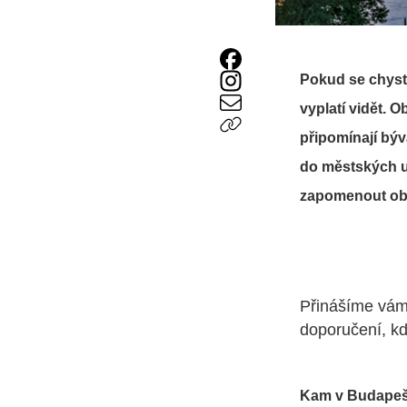
Pokud se chystá
vyplatí vidět. 
připomínají bý
do městských u
zapomenout obje
Přinášíme vám
doporučení, kd
Kam v Budapeš