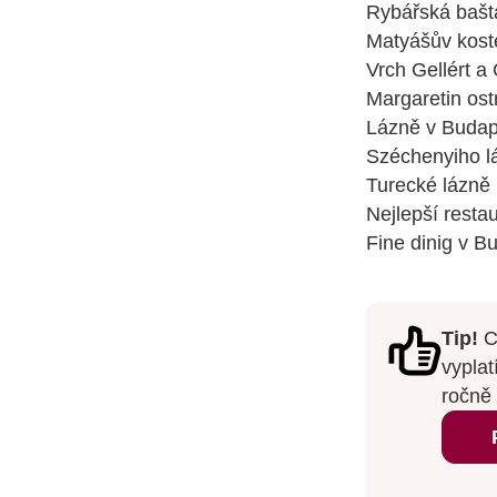
Rybářská bašt
Matyášův kost
Vrch Gellért a 
Margaretin ost
Lázně v Budape
Széchenyiho l
Turecké lázně
Nejlepší resta
Fine dinig v B
Tip!
C
vyplat
ročně 