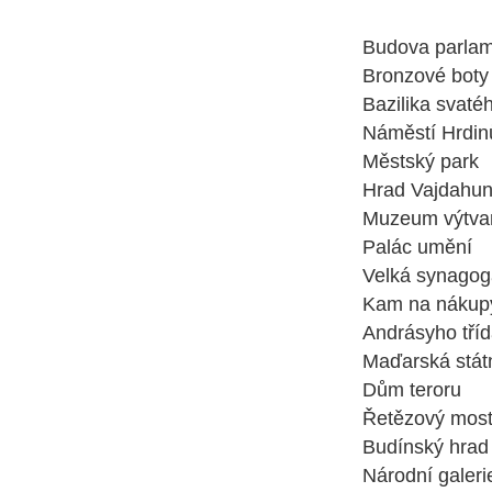
Budova parla
Bronzové boty
Bazilika svaté
Náměstí Hrdin
Městský park
Hrad Vajdahu
Muzeum výtva
Palác umění
Velká synagog
Kam na nákupy
Andrásyho tří
Maďarská stát
Dům teroru
Řetězový mos
Budínský hrad
Národní galeri