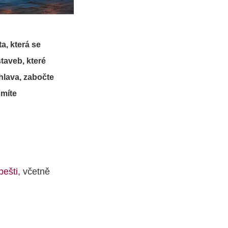
a, která se
taveb, které
hlava, zabočte
smíte
pešti,
včetně