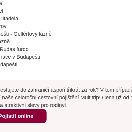
a
el
Citadela
rov
šti - Gellértovy lázně
ázně
 Rudas furdo
urace v Budapešti
udapešti
estujete do zahraničí aspoň třikrát za rok? V tom přípa
í naše celoroční cestovní pojištění Multitrip! Cena už od
a atraktivní slevy pro rodiny!
Pojistit online