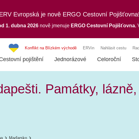
ERV Evropská je nově ERGO Cestovní Pojišťovna
od 1. dubna 2026
nově jmenuje
ERGO
Cestovní Pojišťovna.
V
Konflikt na Blízkém východě
ERVin
Nahlásit cestu
Rad
Cestovní pojištění
Jednorázové
Celoroční
St
dapešti. Památky, lázně,
pa
Maďarsko