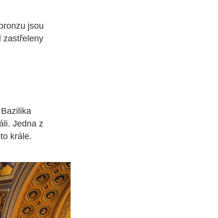
bronzu jsou
 zastřeleny
Bazilika
li. Jedna z
to krále.