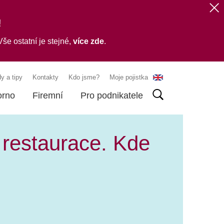
!
še ostatní je stejné,
více zde
.
y a tipy
Kontakty
Kdo jsme?
Moje pojistka
orno
Firemní
Pro podnikatele
 restaurace. Kde