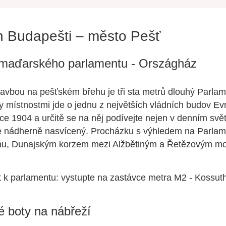
h Budapešti – město Pešť
 maďarského parlamentu - Országház
avbou na pešťském břehu je tři sta metrů dlouhý Parlam
y místnostmi jde o jednu z největších vládních budov Ev
ce 1904 a určitě se na něj podívejte nejen v denním svět
e nádherně nasvícený. Procházku s výhledem na Parlame
hu, Dunajským korzem mezi Alžbětiným a Řetězovým m
t k parlamentu: vystupte na zastávce metra M2 - Kossuth
é boty na nábřeží