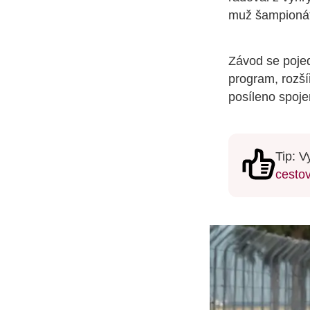
muž šampionát
Závod se pojed
program, rozší
posíleno spoje
Tip: V
cestov