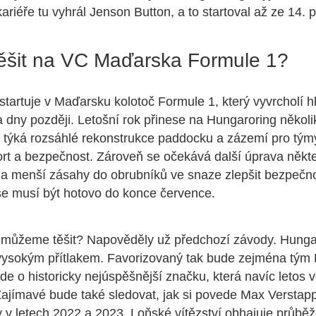
ariéře tu vyhrál Jenson Button, a to startoval až ze 14. 
těšit na VC Maďarska Formule 1?
startuje v Maďarsku kolotoč Formule 1, který vyvrcholí 
dny později. Letošní rok přinese na Hungaroring několi
e týká rozsáhlé rekonstrukce paddocku a zázemí pro tým
fort a bezpečnost. Zároveň se očekává další úprava někt
 a menší zásahy do obrubníků ve snaze zlepšit bezpečn
še musí být hotovo do konce července.
s můžeme těšit? Napověděly už předchozí závody. Hungar
vysokým přítlakem. Favorizovaný tak bude zejména tým
de o historicky nejúspěšnější značku, která navíc letos
Zajímavé bude také sledovat, jak si povede Max Verstapp
y v letech 2022 a 2023. Loňské vítězství obhajuje průbě