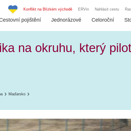
Konflikt na Blízkém východě
ERVin
Nahlásit cestu
Rad
Cestovní pojištění
Jednorázové
Celoroční
St
ka na okruhu, který pilot
pa
Maďarsko