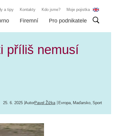
y a tipy
Kontakty
Kdo jsme?
Moje pojistka
orno
Firemní
Pro podnikatele
i příliš nemusí
25. 6. 2025
Autor
Pavel Žižka
Evropa
,
Maďarsko
,
Sport