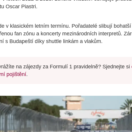
u Oscar Piastri.
e v klasickém letním termínu. Pořadatelé slibují bohatš
řenou fan zónu a koncerty mezinárodních interpretů. Zá
ní s Budapeští díky shuttle linkám a vlakům.
yrážíte na zájezdy za Formulí 1 pravidelně? Sjednejte si
ní pojištění
.