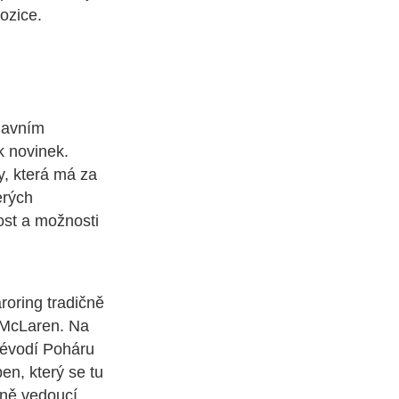
pozice.
hlavním
k novinek.
y, která má za
erých
ost a možnosti
oring tradičně
 McLaren. Na
 vévodí Poháru
en, který se tu
žně vedoucí