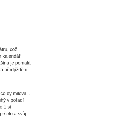
tru, což
m kalendáři
tšina je pomalá
á předjíždění
co by milovali.
uhý v pořadí
e 1 si
pršelo a svůj