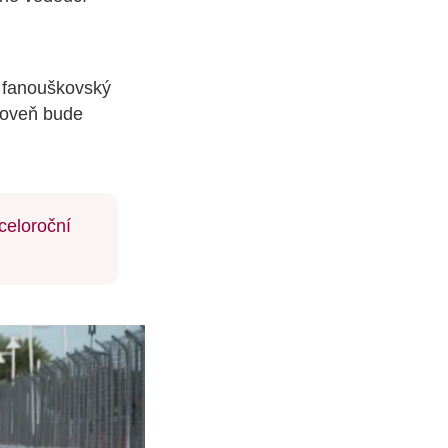
í fanouškovský
roveň bude
celoroční