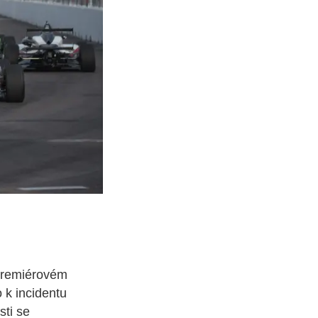
premiérovém
o k incidentu
sti se