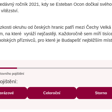
nedávný ročník 2021, kdy se Esteban Ocon dočkal svého
vítězství.
zkosti okruhu od českých hranic patří mezi Čechy Velká
, na které vyráží nejčastěji. Každoročně sem míří tisíc
polských příznivců, pro které je Budapešť nejbližším mís
tovního pojištění
ojištění:
orázové
Celoroční
Storno