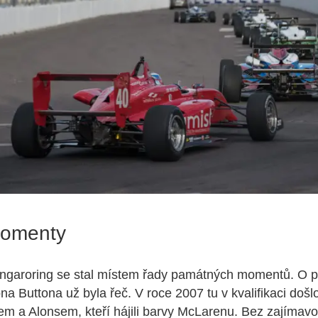
momenty
ngaroring se stal místem řady památných momentů. O 
na Buttona už byla řeč. V roce 2007 tu v kvalifikaci došl
m a Alonsem, kteří hájili barvy McLarenu. Bez zajímavo