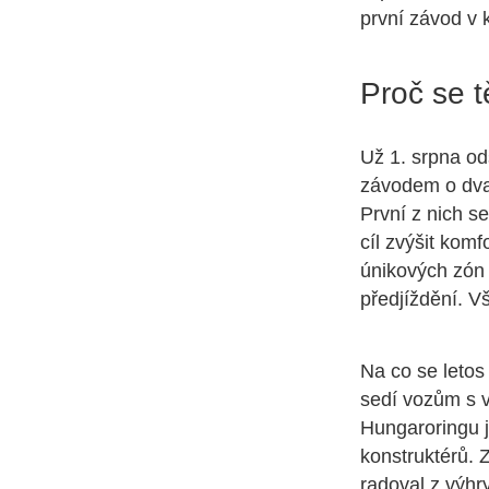
první závod v k
Proč se 
Už 1. srpna od
závodem o dva 
První z nich s
cíl zvýšit kom
únikových zón
předjíždění. V
Na co se leto
sedí vozům s 
Hungaroringu j
konstruktérů. 
radoval z výhr