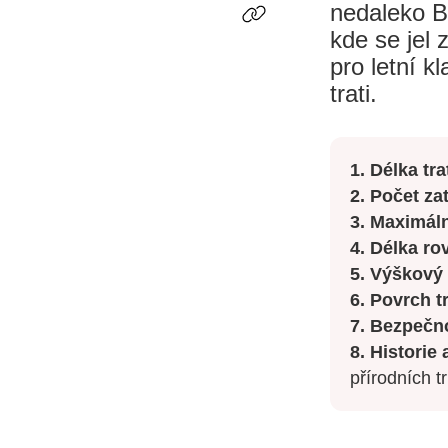
nedaleko B
kde se jel
pro letní k
trati.
1. Délka trat
2. Počet za
3. Maximáln
4. Délka ro
5. Výškový 
6. Povrch tr
7. Bezpečno
8. Historie
přírodních t