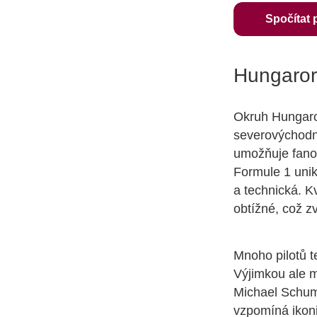
Spočítat 
Hungarori
Okruh Hungaro
severovýchodně
umožňuje fanou
Formule 1 unik
a technická. K
obtížné, což zv
Mnoho pilotů t
Výjimkou ale m
Michael Schuma
vzpomíná ikoni