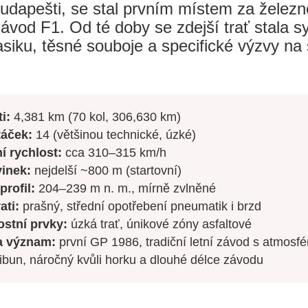
udapešti, se stal prvním místem za želez
 závod F1. Od té doby se zdejší trať stala
lasiku, těsné souboje a specifické výzvy na 
i:
4,381 km (70 kol, 306,630 km)
táček:
14 (většinou technické, úzké)
í rychlost:
cca 310–315 km/h
vinek:
nejdelší ~800 m (startovní)
profil:
204–239 m n. m., mírně zvlněné
ati:
prašný, střední opotřebení pneumatik i brzd
stní prvky:
úzká trať, únikové zóny asfaltové
 a význam:
první GP 1986, tradiční letní závod s atmosfé
ribun, náročný kvůli horku a dlouhé délce závodu