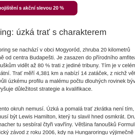
pojištění s akční slevou 20 %
ng: úzká trať s charakterem
ring se nachází v obci Mogyoród, zhruba 20 kilometrů
 od centra Budapešti. Je zasazen do přírodního amfiteá
škům vidět až 80 % trati z jediné tribuny. Tím je v celé
átní. Trať měří 4,381 km a nabízí 14 zatáček, z nichž vě
vůli úzkému profilu a malému počtu dlouhých rovinek býv
yšuje důležitost strategie a kvalifikace.
ento okruh nemusí. Úzká a pomalá trať zkrátka není tím, 
usí být Lewis Hamilton, který tu slavil hned osmkrát. Dr
cher tu sesbíral čtyři vavříny. Většina fanoušků Formul
cký závod z roku 2006, kdy na Hungaroringu výjimečně 