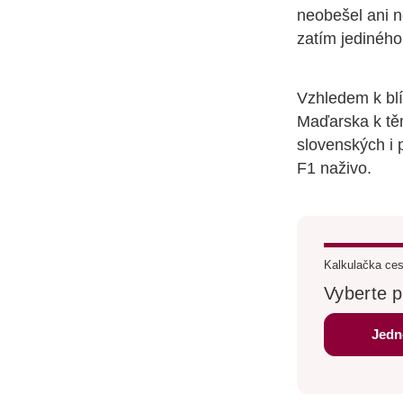
neobešel ani 
zatím jediného 
Vzhledem k blí
Maďarska k těm
slovenských i 
F1 naživo.
Kalkulačka ces
Vyberte p
Jedn