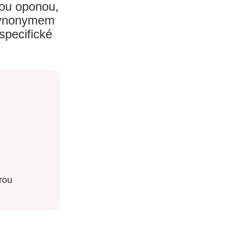
nou oponou,
 synonymem
specifické
rou