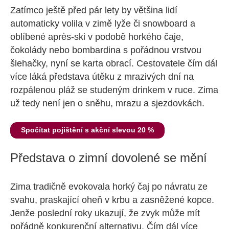
Zatímco ještě před pár lety by většina lidí
automaticky volila v zimě lyže či snowboard a
oblíbené après-ski v podobě horkého čaje,
čokolády nebo bombardina s pořádnou vrstvou
šlehačky, nyní se karta obrací. Cestovatele čím dál
více láká představa útěku z mrazivých dní na
rozpálenou pláž se studeným drinkem v ruce. Zima
už tedy není jen o sněhu, mrazu a sjezdovkách.
Spočítat pojištění s akční slevou 20 %
Představa o zimní dovolené se mění
Zima tradičně evokovala horký čaj po návratu ze
svahu, praskající oheň v krbu a zasněžené kopce.
Jenže poslední roky ukazují, že zvyk může mít
pořádně konkurenční alternativu. Čím dál více