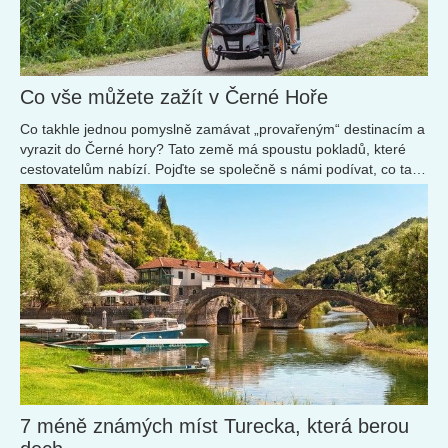
Co vše můžete zažít v Černé Hoře
Co takhle jednou pomyslně zamávat „provařeným“ destinacím a
vyrazit do Černé hory? Tato země má spoustu pokladů, které
cestovatelům nabízí. Pojďte se společně s námi podívat, co tam
stojí za to vidět.
7 méně známých míst Turecka, která berou