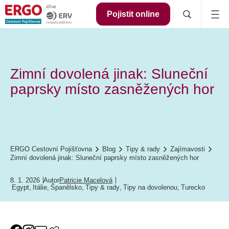
Pojistit online
Zimní dovolená jinak: Sluneční
paprsky místo zasněžených hor
ERGO Cestovní Pojišťovna
Blog
Tipy & rady
Zajímavosti
Zimní dovolená jinak: Sluneční paprsky místo zasněžených hor
8. 1. 2026
Autor
Patricie Macelová
Egypt
,
Itálie
,
Španělsko
,
Tipy & rady
,
Tipy na dovolenou
,
Turecko