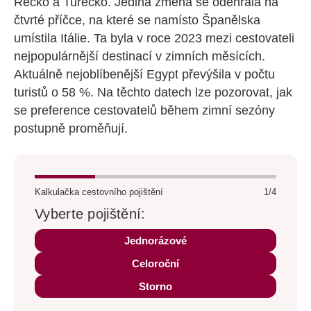
Řecko a Turecko. Jediná změna se odehrála na
čtvrté příčce, na které se namísto Španělska
umístila Itálie. Ta byla v roce 2023 mezi cestovateli
nejpopulárnější destinací v zimních měsících.
Aktuálně nejoblíbenější Egypt převýšila v počtu
turistů o 58 %. Na těchto datech lze pozorovat, jak
se preference cestovatelů během zimní sezóny
postupně proměňují.
Kalkulačka cestovního pojištění
1/4
Vyberte pojištění:
Jednorázové
Celoroční
Storno