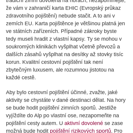
tradiční zimní dovolená na horách, nezapomínejte,
že vám v zahraničí karta EHIC (Evropský průkaz
zdravotního pojištění) nebude stačit. A to ani v
zemích EU. Karta pojištěnce je většinou platná jen
ve státních zařízeních. Případné zákroky byste
tedy museli hradit z vlastní kapsy. Ty se mohou v
soukromých klinikách vyšplhat včetně převozů a
dalších zásahů vyšplhat na desítky až stovky tisíc
korun. Kvalitní cestovní pojištění tak není
zbytečným luxusem, ale rozumnou jistotou na
každé cestě.
Aby bylo cestovní pojištění účinné, zvažte, jaké
aktivity se chystáte v dané destinaci dělat. Na hory
se bude hodit pojištění zimních sportů. Jestliže
vyjíždíte do Alp po vlastní ose, nezapomeňte na
pojištění cesty autem. U
aktivní dovolené
se zase
možná bude hodit
pojištění rizikových sportů
. Pro