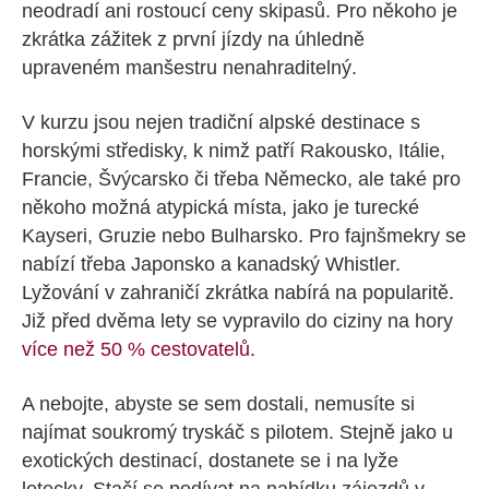
neodradí ani rostoucí ceny skipasů. Pro někoho je
zkrátka zážitek z první jízdy na úhledně
upraveném manšestru nenahraditelný.
V kurzu jsou nejen tradiční alpské destinace s
horskými středisky, k nimž patří Rakousko, Itálie,
Francie, Švýcarsko či třeba Německo, ale také pro
někoho možná atypická místa, jako je turecké
Kayseri, Gruzie nebo Bulharsko. Pro fajnšmekry se
nabízí třeba Japonsko a kanadský Whistler.
Lyžování v zahraničí zkrátka nabírá na popularitě.
Již před dvěma lety se vypravilo do ciziny na hory
více než 50 % cestovatelů
.
A nebojte, abyste se sem dostali, nemusíte si
najímat soukromý tryskáč s pilotem. Stejně jako u
exotických destinací, dostanete se i na lyže