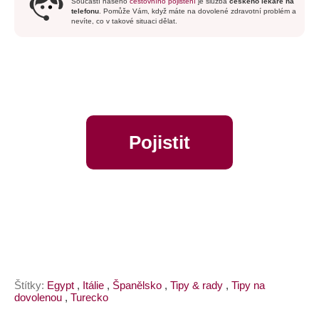
Součástí našeho
cestovního pojištění
je služba
českého lékaře na
telefonu
. Pomůže Vám, když máte na dovolené zdravotní problém a
nevíte, co v takové situaci dělat.
Pojistit
online
Štítky:
Egypt
,
Itálie
,
Španělsko
,
Tipy & rady
,
Tipy na
dovolenou
,
Turecko