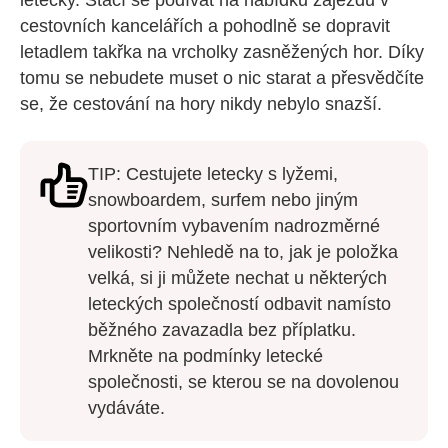
letecky. Stačí se podívat na nabídku zájezdů v
cestovních kancelářích a pohodlně se dopravit
letadlem takřka na vrcholky zasněžených hor. Díky
tomu se nebudete muset o nic starat a přesvědčíte
se, že cestování na hory nikdy nebylo snazší.
TIP: Cestujete letecky s lyžemi,
snowboardem, surfem nebo jiným
sportovním vybavením nadrozměrné
velikosti? Nehledě na to, jak je položka
velká, si ji můžete nechat u některých
leteckých společností odbavit namísto
běžného zavazadla bez příplatku.
Mrkněte na podmínky letecké
společnosti, se kterou se na dovolenou
vydáváte.