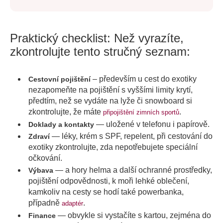
Praktický checklist: Než vyrazíte,
zkontrolujte tento stručný seznam:
– především u cest do exotiky
Cestovní pojištění
nezapomeňte na pojištění s vyššími limity krytí,
předtím, než se vydáte na lyže či snowboard si
zkontrolujte, že máte
.
připojištění zimních sportů
— uložené v telefonu i papírově.
Doklady a kontakty
— léky, krém s SPF, repelent, při cestování do
Zdraví
exotiky zkontrolujte, zda nepotřebujete speciální
očkování.
— a hory helma a další ochranné prostředky,
Výbava
pojištění odpovědnosti, k moři lehké oblečení,
kamkoliv na cesty se hodí také powerbanka,
případně
.
adaptér
— obvykle si vystačíte s kartou, zejména do
Finance