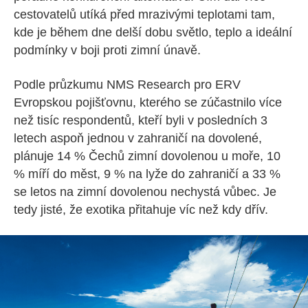
cestovatelů utíká před mrazivými teplotami tam,
kde je během dne delší dobu světlo, teplo a ideální
podmínky v boji proti zimní únavě.
Podle průzkumu NMS Research pro ERV
Evropskou pojišťovnu, kterého se zúčastnilo více
než tisíc respondentů, kteří byli v posledních 3
letech aspoň jednou v zahraničí na dovolené,
plánuje 14 % Čechů zimní dovolenou u moře, 10
% míří do měst, 9 % na lyže do zahraničí a 33 %
se letos na zimní dovolenou nechystá vůbec. Je
tedy jisté, že exotika přitahuje víc než kdy dřív.