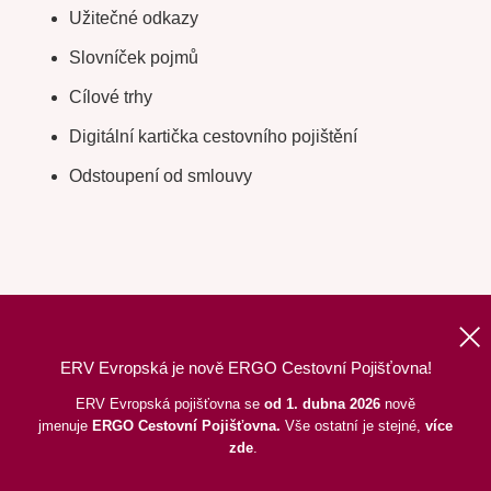
Užitečné odkazy
Slovníček pojmů
Cílové trhy
Digitální kartička cestovního pojištění
Odstoupení od smlouvy
ERV Evropská je nově ERGO Cestovní Pojišťovna!
Nahoru
|
Informace o webu
|
Mapa stránek
ERV Evropská pojišťovna se
od 1. dubna 2026
nově
jmenuje
ERGO
Cestovní Pojišťovna.
Vše ostatní je stejné,
více
©
2026
ERGO Cestovní Pojišťovna, a. s.,
pod dohledem ČNB
zde
.